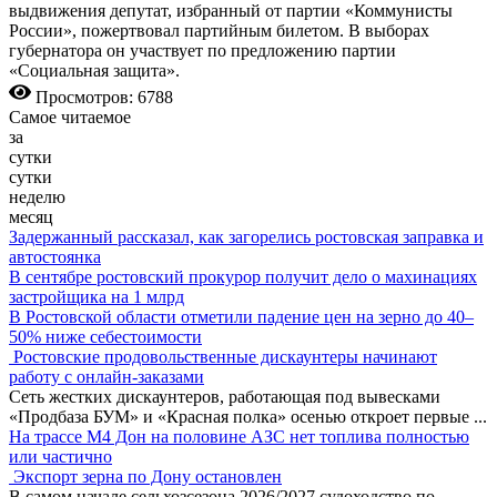
выдвижения депутат, избранный от партии «Коммунисты
России», пожертвовал партийным билетом. В выборах
губернатора он участвует по предложению партии
«Социальная защита».
Просмотров: 6788
Самое читаемое
за
сутки
сутки
неделю
месяц
Задержанный рассказал, как загорелись ростовская заправка и
автостоянка
В сентябре ростовский прокурор получит дело о махинациях
застройщика на 1 млрд
В Ростовской области отметили падение цен на зерно до 40–
50% ниже себестоимости
Ростовские продовольственные дискаунтеры начинают
работу с онлайн-заказами
Сеть жестких дискаунтеров, работающая под вывесками
«Продбаза БУМ» и «Красная полка» осенью откроет первые
...
На трассе М4 Дон на половине АЗС нет топлива полностью
или частично
Экспорт зерна по Дону остановлен
В самом начале сельхозсезона 2026/2027 судоходство по