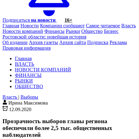
Подписаться
на новости
16+
Главная
Новости
Компании сообщают
Самое читаемое
Власть
Новости компаний
Финансы
Рынки
Общество
Бизнес
Ростовской области: новейшая история
Об издании
Архив газеты
Архив сайта
Подписка
Реклама
Правовая информация
Главная
ВЛАСТЬ
НОВОСТИ КОМПАНИЙ
ФИНАНСЫ
РЫНКИ
ОБЩЕСТВО
Власть
|
Выборы
Ирина Максимова
12.09.2020
Прозрачность выборов главы региона
обеспечили более 2,5 тыс. общественных
наблюдателей