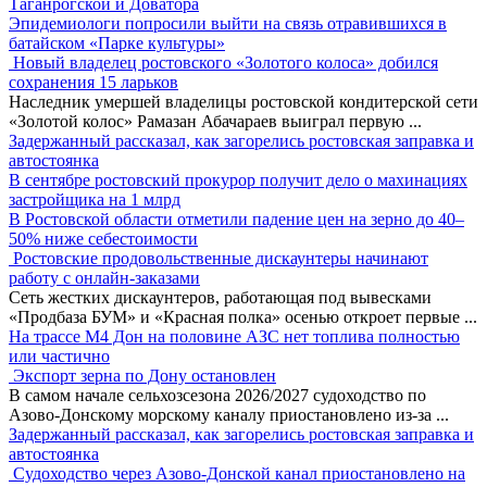
Таганрогской и Доватора
Эпидемиологи попросили выйти на связь отравившихся в
батайском «Парке культуры»
Новый владелец ростовского «Золотого колоса» добился
сохранения 15 ларьков
Наследник умершей владелицы ростовской кондитерской сети
«Золотой колос» Рамазан Абачараев выиграл первую
...
Задержанный рассказал, как загорелись ростовская заправка и
автостоянка
В сентябре ростовский прокурор получит дело о махинациях
застройщика на 1 млрд
В Ростовской области отметили падение цен на зерно до 40–
50% ниже себестоимости
Ростовские продовольственные дискаунтеры начинают
работу с онлайн-заказами
Сеть жестких дискаунтеров, работающая под вывесками
«Продбаза БУМ» и «Красная полка» осенью откроет первые
...
На трассе М4 Дон на половине АЗС нет топлива полностью
или частично
Экспорт зерна по Дону остановлен
В самом начале сельхозсезона 2026/2027 судоходство по
Азово-Донскому морскому каналу приостановлено из-за
...
Задержанный рассказал, как загорелись ростовская заправка и
автостоянка
Судоходство через Азово-Донской канал приостановлено на