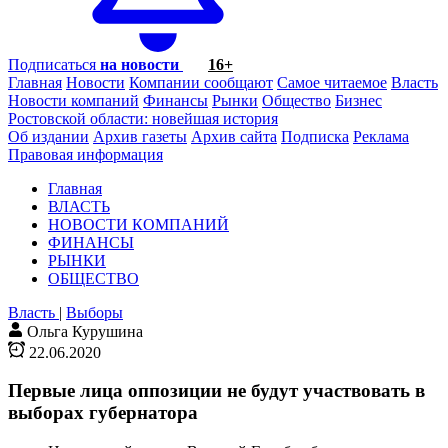
Подписаться
на новости
16+
Главная
Новости
Компании сообщают
Самое читаемое
Власть
Новости компаний
Финансы
Рынки
Общество
Бизнес
Ростовской области: новейшая история
Об издании
Архив газеты
Архив сайта
Подписка
Реклама
Правовая информация
Главная
ВЛАСТЬ
НОВОСТИ КОМПАНИЙ
ФИНАНСЫ
РЫНКИ
ОБЩЕСТВО
Власть
|
Выборы
Ольга Курушина
22.06.2020
Первые лица оппозиции не будут участвовать в
выборах губернатора