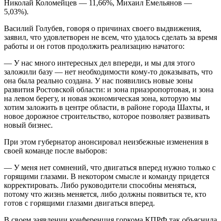
Николай Коломейцев — 11,66%, Михаил Емельянов —
5,03%).
Василий Голубев, говоря о причинах своего выдвижения,
заявил, что удовлетворен не всем, что удалось сделать за время
работы и он готов продолжить реализацию начатого:
— У нас много интересных дел впереди, и мы для этого
заложили базу — нет необходимости кому-то доказывать, что
она была реально создана. У нас появились новые зоны
развития Ростовской области: и зона приаэропортовая, и зона
на левом берегу, и новая экономическая зона, которую мы
хотим заложить в центре области, в районе города Шахты, и
новое дорожное строительство, которое позволяет развивать
новый бизнес.
При этом губернатор анонсировал неизбежные изменения в
своей команде после выборов:
— У меня нет сомнений, что двигаться вперед нужно только с
горящими глазами. В некотором смысле и команду придется
корректировать. Либо руководители способны меняться,
потому что жизнь меняется, либо должны появиться те, кто
готов с горящими глазами двигаться вперед.
В своем заявлении конференция горкома КПРФ так объяснила