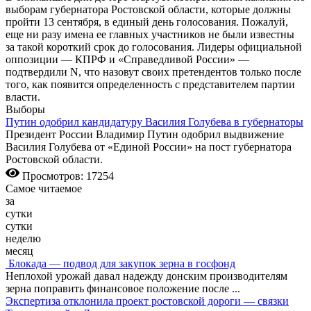
выборам губернатора Ростовской области, которые должны
пройти 13 сентября, в единый день голосования. Пожалуй,
еще ни разу имена ее главных участников не были известны
за такой короткий срок до голосования. Лидеры официальной
оппозиции — КПРФ и «Справедливой России» —
подтвердили N, что назовут своих претендентов только после
того, как появится определенность с представителем партии
власти.
Выборы
Путин одобрил кандидатуру Василия Голубева в губернаторы
Президент России Владимир Путин одобрил выдвижение
Василия Голубева от «Единой России» на пост губернатора
Ростовской области.
Просмотров: 17254
Самое читаемое
за
сутки
сутки
неделю
месяц
Блокада — подвод для закупок зерна в госфонд
Неплохой урожай давал надежду донским производителям
зерна поправить финансовое положение после
...
Экспертиза отклонила проект ростовской дороги — связки