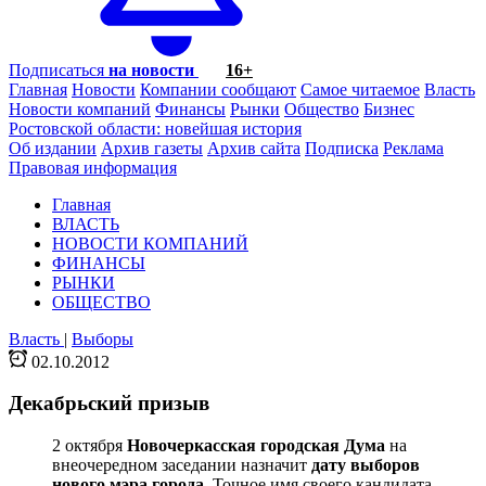
Подписаться
на новости
16+
Главная
Новости
Компании сообщают
Самое читаемое
Власть
Новости компаний
Финансы
Рынки
Общество
Бизнес
Ростовской области: новейшая история
Об издании
Архив газеты
Архив сайта
Подписка
Реклама
Правовая информация
Главная
ВЛАСТЬ
НОВОСТИ КОМПАНИЙ
ФИНАНСЫ
РЫНКИ
ОБЩЕСТВО
Власть
|
Выборы
02.10.2012
Декабрьский призыв
2 октября
Новочеркасская городская Дума
на
внеочередном заседании назначит
дату выборов
нового мэра города
. Точное имя своего кандидата