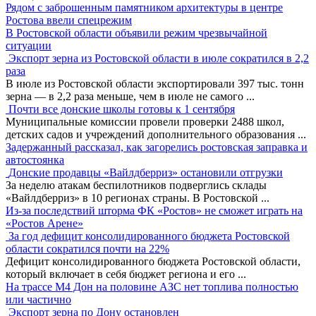
Рядом с заброшенным памятником архитектуры в центре
Ростова ввели спецрежим
В Ростовской области объявили режим чрезвычайной
ситуации
Экспорт зерна из Ростовской области в июле сократился в 2,2
раза
В июле из Ростовской области экспортировали 397 тыс. тонн
зерна — в 2,2 раза меньше, чем в июле не самого
...
Почти все донские школы готовы к 1 сентября
Муниципальные комиссии провели проверки 2488 школ,
детских садов и учреждений дополнительного образования
...
Задержанный рассказал, как загорелись ростовская заправка и
автостоянка
Донские продавцы «Вайлдберриз» остановили отгрузки
За неделю атакам беспилотников подверглись склады
«Вайлдберриз» в 10 регионах страны. В Ростовской
...
Из-за последствий шторма ФК «Ростов» не сможет играть на
«Ростов Арене»
За год дефицит консолидированного бюджета Ростовской
области сократился почти на 22%
Дефицит консолидированного бюджета Ростовской области,
который включает в себя бюджет региона и его
...
На трассе М4 Дон на половине АЗС нет топлива полностью
или частично
Экспорт зерна по Дону остановлен