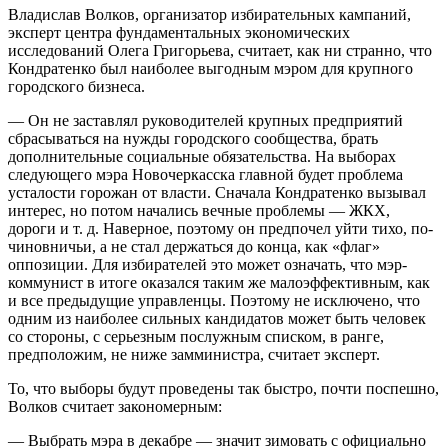
Владислав Волков, организатор избирательных кампаний,
эксперт центра фундаментальных экономических
исследований Олега Григорьева, считает, как ни странно, что
Кондратенко был наиболее выгодным мэром для крупного
городского бизнеса.
— Он не заставлял руководителей крупных предприятий
сбрасываться на нужды городского сообщества, брать
дополнительные социальные обязательства. На выборах
следующего мэра Новочеркасска главной будет проблема
усталости горожан от власти. Сначала Кондратенко вызывал
интерес, но потом начались вечные проблемы — ЖКХ,
дороги и т. д. Наверное, поэтому он предпочел уйти тихо, по-
чиновничьи, а не стал держаться до конца, как «флаг»
оппозиции. Для избирателей это может означать, что мэр-
коммунист в итоге оказался таким же малоэффективным, как
и все предыдущие управленцы. Поэтому не исключено, что
одним из наиболее сильных кандидатов может быть человек
со стороны, с серьезным послужным списком, в ранге,
предположим, не ниже замминистра, считает эксперт.
То, что выборы будут проведены так быстро, почти поспешно,
Волков считает закономерным:
— Выбрать мэра в декабре — значит зимовать с официально