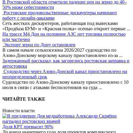
В Ростовской области отметили падение цен на зерно до 40–
50% ниже себестоимости
Ростовские продовольственные дискаунтеры начинают
работу с онлайн-заказами
Сеть жестких дискаунтеров, работающая под вывесками
«Продбаза БУМ» и «Красная полка» осенью откроет первые
...
На трассе М4 Дон на половине АЗС нет топлива полностью
или частично
Экспорт зерна по Дону остановлен
В самом начале сельхозсезона 2026/2027 судоходство по
Азово-Донскому морскому каналу приостановлено из-за
...
Задержанный рассказал, как загорелись ростовская заправка и
автостоянка
Судоходство через Азово-Донской канал приостановлено на
неопределенный срок
Судоходство по Азово-Донскому каналу приостановлено с 10
июля в связи с атаками беспилотников на суда
...
ЧИТАЙТЕ ТАКЖЕ
Новости власти
Доля КРТ превысит 90%
До конца нынешнего года доля проектов комплексного