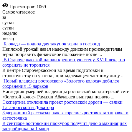
Просмотров: 1069
Самое читаемое
за
сутки
сутки
неделю
месяц
Блокада — подвод для закупок зерна в госфонд
Неплохой урожай давал надежду донским производителям
зерна поправить финансовое положение после
...
В Старочеркасской нашли крепостную стену XVIII века, но
сохранять не торопятся
В центре Старочеркасской во время подготовки к
строительству на участке, принадлежащем частному лицу
...
Новый владелец ростовского «Золотого колоса» добился
сохранения 15 ларьков
Наследник умершей владелицы ростовской кондитерской сети
«Золотой колос» Рамазан Абачараев выиграл первую
...
Экспертиза отклонила проект ростовской дороги — связки
Таганрогской и Доватора
Задержанный рассказал, как загорелись ростовская заправка и
автостоянка
В сентябре ростовский прокурор получит дело о махинациях
застройщика на 1 млрд