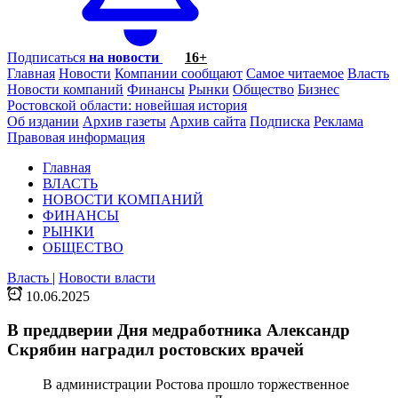
Подписаться
на новости
16+
Главная
Новости
Компании сообщают
Самое читаемое
Власть
Новости компаний
Финансы
Рынки
Общество
Бизнес
Ростовской области: новейшая история
Об издании
Архив газеты
Архив сайта
Подписка
Реклама
Правовая информация
Главная
ВЛАСТЬ
НОВОСТИ КОМПАНИЙ
ФИНАНСЫ
РЫНКИ
ОБЩЕСТВО
Власть
|
Новости власти
10.06.2025
В преддверии Дня медработника Александр
Скрябин наградил ростовских врачей
В администрации Ростова прошло торжественное