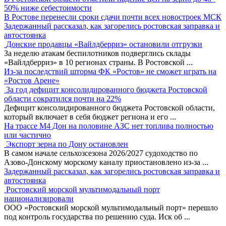
50% ниже себестоимости
В Ростове перенесли сроки сдачи почти всех новостроек МСК
Задержанный рассказал, как загорелись ростовская заправка и
автостоянка
Донские продавцы «Вайлдберриз» остановили отгрузки
За неделю атакам беспилотников подверглись склады
«Вайлдберриз» в 10 регионах страны. В Ростовской
...
Из-за последствий шторма ФК «Ростов» не сможет играть на
«Ростов Арене»
За год дефицит консолидированного бюджета Ростовской
области сократился почти на 22%
Дефицит консолидированного бюджета Ростовской области,
который включает в себя бюджет региона и его
...
На трассе М4 Дон на половине АЗС нет топлива полностью
или частично
Экспорт зерна по Дону остановлен
В самом начале сельхозсезона 2026/2027 судоходство по
Азово-Донскому морскому каналу приостановлено из-за
...
Задержанный рассказал, как загорелись ростовская заправка и
автостоянка
Ростовский морской мультимодальный порт
национализировали
ООО «Ростовский морской мультимодальный порт» перешло
под контроль государства по решению суда. Иск об
...