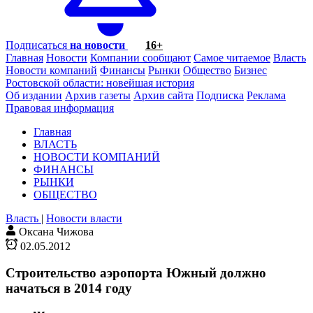
Подписаться
на новости
16+
Главная
Новости
Компании сообщают
Самое читаемое
Власть
Новости компаний
Финансы
Рынки
Общество
Бизнес
Ростовской области: новейшая история
Об издании
Архив газеты
Архив сайта
Подписка
Реклама
Правовая информация
Главная
ВЛАСТЬ
НОВОСТИ КОМПАНИЙ
ФИНАНСЫ
РЫНКИ
ОБЩЕСТВО
Власть
|
Новости власти
Оксана Чижова
02.05.2012
Строительство аэропорта Южный должно
начаться в 2014 году