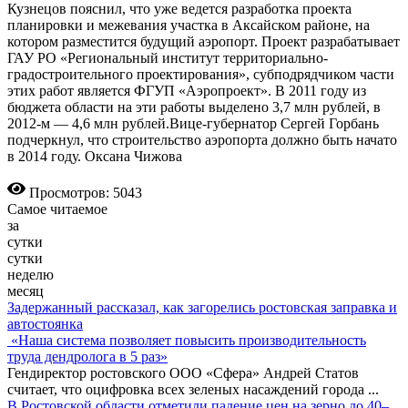
Кузнецов пояснил, что уже ведется разработка проекта
планировки и межевания участка в Аксайском районе, на
котором разместится будущий аэропорт. Проект разрабатывает
ГАУ РО «Региональный институт территориально-
градостроительного проектирования», субподрядчиком части
этих работ является ФГУП «Аэропроект». В 2011 году из
бюджета области на эти работы выделено 3,7 млн рублей, в
2012-м — 4,6 млн рублей.Вице-губернатор Сергей Горбань
подчеркнул, что строительство аэропорта должно быть начато
в 2014 году. Оксана Чижова
Просмотров: 5043
Самое читаемое
за
сутки
сутки
неделю
месяц
Задержанный рассказал, как загорелись ростовская заправка и
автостоянка
«Наша система позволяет повысить производительность
труда дендролога в 5 раз»
Гендиректор ростовского ООО «Сфера» Андрей Статов
считает, что оцифровка всех зеленых насаждений города
...
В Ростовской области отметили падение цен на зерно до 40–