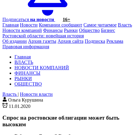
Подписаться
на новости
16+
Главная
Новости
Компании сообщают
Самое читаемое
Власть
Новости компаний
Финансы
Рынки
Общество
Бизнес
Ростовской области: новейшая история
Об издании
Архив газеты
Архив сайта
Подписка
Реклама
Правовая информация
Главная
ВЛАСТЬ
НОВОСТИ КОМПАНИЙ
ФИНАНСЫ
РЫНКИ
ОБЩЕСТВО
Власть
|
Новости власти
Ольга Курушина
11.01.2020
Спрос на ростовские облигации может быть
высоким