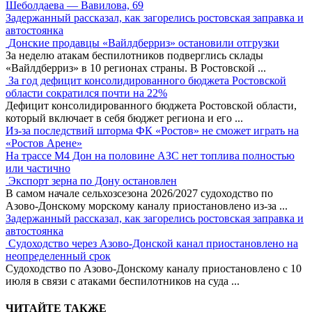
Шеболдаева — Вавилова, 69
Задержанный рассказал, как загорелись ростовская заправка и
автостоянка
Донские продавцы «Вайлдберриз» остановили отгрузки
За неделю атакам беспилотников подверглись склады
«Вайлдберриз» в 10 регионах страны. В Ростовской
...
За год дефицит консолидированного бюджета Ростовской
области сократился почти на 22%
Дефицит консолидированного бюджета Ростовской области,
который включает в себя бюджет региона и его
...
Из-за последствий шторма ФК «Ростов» не сможет играть на
«Ростов Арене»
На трассе М4 Дон на половине АЗС нет топлива полностью
или частично
Экспорт зерна по Дону остановлен
В самом начале сельхозсезона 2026/2027 судоходство по
Азово-Донскому морскому каналу приостановлено из-за
...
Задержанный рассказал, как загорелись ростовская заправка и
автостоянка
Судоходство через Азово-Донской канал приостановлено на
неопределенный срок
Судоходство по Азово-Донскому каналу приостановлено с 10
июля в связи с атаками беспилотников на суда
...
ЧИТАЙТЕ ТАКЖЕ