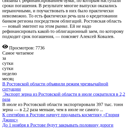
связаны с рефинансированием бумаг, по которым наступали
сроки погашения. В результате многие выпуски оказались
нерыночными, и поучаствовать в них было практически
невозможно. То есть фактически речь шла о кредитовании
банком региона посредством облигаций. Ростовская область
— новый эмитент на этом рынке. Ей не надо
рефинансировать какой-то облигационный заем, по которому
подходит срок погашения, — поясняет Алексей Ковалев.
Просмотров: 7736
Самое читаемое
за
сутки
сутки
неделю
месяц
В Ростовской области объявили режим чрезвычайной
ситуации
Экспорт зерна из Ростовской области в июле сократился в 2,2
раза
В июле из Ростовской области экспортировали 397 тыс. тонн
зерна — в 2,2 раза меньше, чем в июле не самого
...
К сентябрю в Ростове начнут продавать косметику «Глория
Джинс»
До 1 ноября в Ростове будут закрывать половину дороги