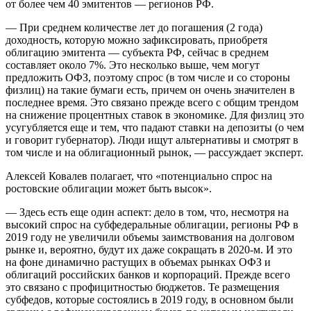
от более чем 40 эмитентов — регионов РФ.
— При среднем количестве лет до погашения (2 года)
доходность, которую можно зафиксировать, приобретя
облигацию эмитента — субъекта РФ, сейчас в среднем
составляет около 7%. Это несколько выше, чем могут
предложить ОФЗ, поэтому спрос (в том числе и со стороны
физлиц) на такие бумаги есть, причем он очень значителен в
последнее время. Это связано прежде всего с общим трендом
на снижение процентных ставок в экономике. Для физлиц это
усугубляется еще и тем, что падают ставки на депозиты (о чем
и говорит губернатор). Люди ищут альтернативы и смотрят в
том числе и на облигационный рынок, — рассуждает эксперт.
Алексей Ковалев полагает, что «потенциально спрос на
ростовские облигации может быть высок».
— Здесь есть еще один аспект: дело в том, что, несмотря на
высокий спрос на субфедеральные облигации, регионы РФ в
2019 году не увеличили объемы заимствования на долговом
рынке и, вероятно, будут их даже сокращать в 2020-м. И это
на фоне динамично растущих в объемах рынках ОФЗ и
облигаций российских банков и корпораций. Прежде всего
это связано с профицитностью бюджетов. Те размещения
субфедов, которые состоялись в 2019 году, в основном были