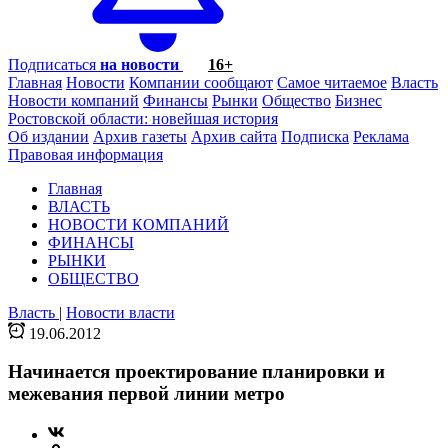
Подписаться
на новости
16+
Главная
Новости
Компании сообщают
Самое читаемое
Власть
Новости компаний
Финансы
Рынки
Общество
Бизнес
Ростовской области: новейшая история
Об издании
Архив газеты
Архив сайта
Подписка
Реклама
Правовая информация
Главная
ВЛАСТЬ
НОВОСТИ КОМПАНИЙ
ФИНАНСЫ
РЫНКИ
ОБЩЕСТВО
Власть
|
Новости власти
19.06.2012
Начинается проектирование планировки и
межевания первой линии метро