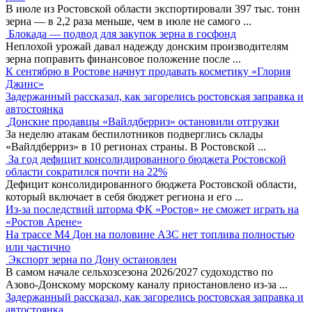
В июле из Ростовской области экспортировали 397 тыс. тонн
зерна — в 2,2 раза меньше, чем в июле не самого
...
Блокада — подвод для закупок зерна в госфонд
Неплохой урожай давал надежду донским производителям
зерна поправить финансовое положение после
...
К сентябрю в Ростове начнут продавать косметику «Глория
Джинс»
Задержанный рассказал, как загорелись ростовская заправка и
автостоянка
Донские продавцы «Вайлдберриз» остановили отгрузки
За неделю атакам беспилотников подверглись склады
«Вайлдберриз» в 10 регионах страны. В Ростовской
...
За год дефицит консолидированного бюджета Ростовской
области сократился почти на 22%
Дефицит консолидированного бюджета Ростовской области,
который включает в себя бюджет региона и его
...
Из-за последствий шторма ФК «Ростов» не сможет играть на
«Ростов Арене»
На трассе М4 Дон на половине АЗС нет топлива полностью
или частично
Экспорт зерна по Дону остановлен
В самом начале сельхозсезона 2026/2027 судоходство по
Азово-Донскому морскому каналу приостановлено из-за
...
Задержанный рассказал, как загорелись ростовская заправка и
автостоянка