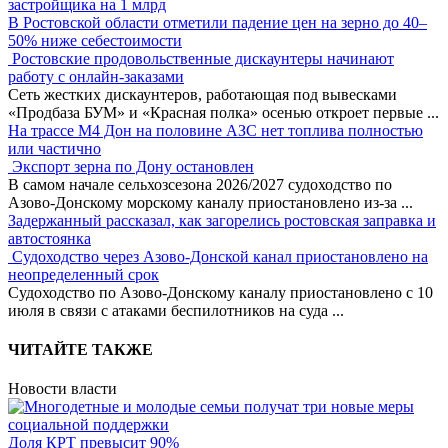
застройщика на 1 млрд
В Ростовской области отметили падение цен на зерно до 40–
50% ниже себестоимости
Ростовские продовольственные дискаунтеры начинают
работу с онлайн-заказами
Сеть жестких дискаунтеров, работающая под вывесками
«Продбаза БУМ» и «Красная полка» осенью откроет первые
...
На трассе М4 Дон на половине АЗС нет топлива полностью
или частично
Экспорт зерна по Дону остановлен
В самом начале сельхозсезона 2026/2027 судоходство по
Азово-Донскому морскому каналу приостановлено из-за
...
Задержанный рассказал, как загорелись ростовская заправка и
автостоянка
Судоходство через Азово-Донской канал приостановлено на
неопределенный срок
Судоходство по Азово-Донскому каналу приостановлено с 10
июля в связи с атаками беспилотников на суда
...
ЧИТАЙТЕ ТАКЖЕ
Новости власти
Доля КРТ превысит 90%