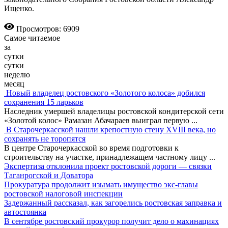
Ищенко.
Просмотров: 6909
Самое читаемое
за
сутки
сутки
неделю
месяц
Новый владелец ростовского «Золотого колоса» добился
сохранения 15 ларьков
Наследник умершей владелицы ростовской кондитерской сети
«Золотой колос» Рамазан Абачараев выиграл первую
...
В Старочеркасской нашли крепостную стену XVIII века, но
сохранять не торопятся
В центре Старочеркасской во время подготовки к
строительству на участке, принадлежащем частному лицу
...
Экспертиза отклонила проект ростовской дороги — связки
Таганрогской и Доватора
Прокуратура продолжит изымать имущество экс-главы
ростовской налоговой инспекции
Задержанный рассказал, как загорелись ростовская заправка и
автостоянка
В сентябре ростовский прокурор получит дело о махинациях