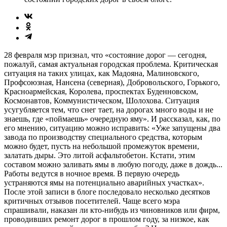
28 февраля мэр признал, что «состояние дорог — сегодня,
пожалуй, самая актуальная городская проблема. Критическая
ситуация на таких улицах, как Мадояна, Малиновского,
Профсоюзная, Нансена (северная), Добровольского, Горького,
Красноармейская, Королева, проспектах Буденновском,
Космонавтов, Коммунистическом, Шолохова. Ситуация
усугубляется тем, что снег тает, на дорогах много воды и не
знаешь, где «поймаешь» очередную яму». И рассказал, как, по
его мнению, ситуацию можно исправить: «Уже запущены два
завода по производству специального средства, которым
можно будет, пусть на небольшой промежуток времени,
залатать дыры. Это литой асфальтобетон. Кстати, этим
составом можно заливать ямы в любую погоду, даже в дождь...
Работы ведутся в ночное время. В первую очередь
устраняются ямы на потенциально аварийных участках».
После этой записи в блоге последовало несколько десятков
критичных отзывов посетителей. Чаще всего мэра
спрашивали, наказан ли кто-нибудь из чиновников или фирм,
проводивших ремонт дорог в прошлом году, за низкое, как