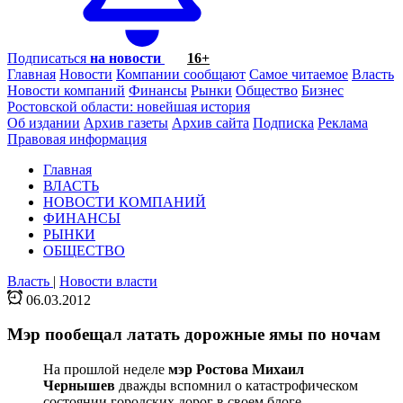
Подписаться
на новости
16+
Главная
Новости
Компании сообщают
Самое читаемое
Власть
Новости компаний
Финансы
Рынки
Общество
Бизнес
Ростовской области: новейшая история
Об издании
Архив газеты
Архив сайта
Подписка
Реклама
Правовая информация
Главная
ВЛАСТЬ
НОВОСТИ КОМПАНИЙ
ФИНАНСЫ
РЫНКИ
ОБЩЕСТВО
Власть
|
Новости власти
06.03.2012
Мэр пообещал латать дорожные ямы по ночам
На прошлой неделе
мэр Ростова Михаил
Чернышев
дважды вспомнил о катастрофическом
состоянии городских дорог в своем блоге.