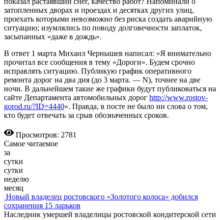
показал растаявший снег, качество работ? Напоминали о
затопленных дворах и проездах и десятках других улиц,
проехать которыми невозможно без риска создать аварийную
ситуацию; изумлялись по поводу долговечности заплаток,
засыпанных «даже в дождь».
В ответ 1 марта Михаил Чернышев написал: «Я внимательно
прочитал все сообщения в тему «Дороги». Будем срочно
исправлять ситуацию. Публикую график оперативного
ремонта дорог на два дня (до 3 марта. — N), точнее на две
ночи. В дальнейшем такие же графики будут публиковаться на
сайте Департамента автомобильных дорог
http://www.rostov-
gorod.ru/?ID=4440
». Правда, в посте не было ни слова о том,
кто будет отвечать за срыв обозначенных сроков.
Просмотров: 2781
Самое читаемое
за
сутки
сутки
неделю
месяц
Новый владелец ростовского «Золотого колоса» добился
сохранения 15 ларьков
Наследник умершей владелицы ростовской кондитерской сети