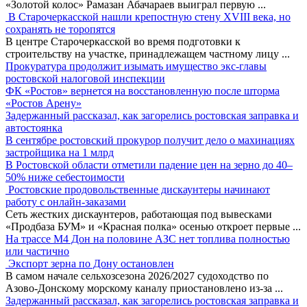
«Золотой колос» Рамазан Абачараев выиграл первую
...
В Старочеркасской нашли крепостную стену XVIII века, но
сохранять не торопятся
В центре Старочеркасской во время подготовки к
строительству на участке, принадлежащем частному лицу
...
Прокуратура продолжит изымать имущество экс-главы
ростовской налоговой инспекции
ФК «Ростов» вернется на восстановленную после шторма
«Ростов Арену»
Задержанный рассказал, как загорелись ростовская заправка и
автостоянка
В сентябре ростовский прокурор получит дело о махинациях
застройщика на 1 млрд
В Ростовской области отметили падение цен на зерно до 40–
50% ниже себестоимости
Ростовские продовольственные дискаунтеры начинают
работу с онлайн-заказами
Сеть жестких дискаунтеров, работающая под вывесками
«Продбаза БУМ» и «Красная полка» осенью откроет первые
...
На трассе М4 Дон на половине АЗС нет топлива полностью
или частично
Экспорт зерна по Дону остановлен
В самом начале сельхозсезона 2026/2027 судоходство по
Азово-Донскому морскому каналу приостановлено из-за
...
Задержанный рассказал, как загорелись ростовская заправка и