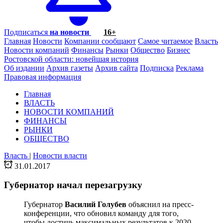
Подписаться
на новости
16+
Главная
Новости
Компании сообщают
Самое читаемое
Власть
Новости компаний
Финансы
Рынки
Общество
Бизнес
Ростовской области: новейшая история
Об издании
Архив газеты
Архив сайта
Подписка
Реклама
Правовая информация
Главная
ВЛАСТЬ
НОВОСТИ КОМПАНИЙ
ФИНАНСЫ
РЫНКИ
ОБЩЕСТВО
Власть
|
Новости власти
31.01.2017
Губернатор начал перезагрузку
Губернатор
Василий Голубев
объяснил на пресс-
конференции, что обновил команду для того,
чтобы достичь максимальных результатов к 2020