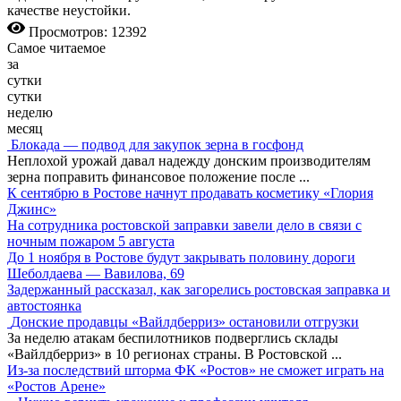
качестве неустойки.
Просмотров: 12392
Самое читаемое
за
сутки
сутки
неделю
месяц
Блокада — подвод для закупок зерна в госфонд
Неплохой урожай давал надежду донским производителям
зерна поправить финансовое положение после
...
К сентябрю в Ростове начнут продавать косметику «Глория
Джинс»
На сотрудника ростовской заправки завели дело в связи с
ночным пожаром 5 августа
До 1 ноября в Ростове будут закрывать половину дороги
Шеболдаева — Вавилова, 69
Задержанный рассказал, как загорелись ростовская заправка и
автостоянка
Донские продавцы «Вайлдберриз» остановили отгрузки
За неделю атакам беспилотников подверглись склады
«Вайлдберриз» в 10 регионах страны. В Ростовской
...
Из-за последствий шторма ФК «Ростов» не сможет играть на
«Ростов Арене»