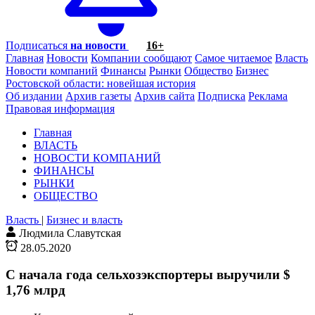
Подписаться
на новости
16+
Главная
Новости
Компании сообщают
Самое читаемое
Власть
Новости компаний
Финансы
Рынки
Общество
Бизнес
Ростовской области: новейшая история
Об издании
Архив газеты
Архив сайта
Подписка
Реклама
Правовая информация
Главная
ВЛАСТЬ
НОВОСТИ КОМПАНИЙ
ФИНАНСЫ
РЫНКИ
ОБЩЕСТВО
Власть
|
Бизнес и власть
Людмила Славутская
28.05.2020
С начала года сельхозэкспортеры выручили $
1,76 млрд