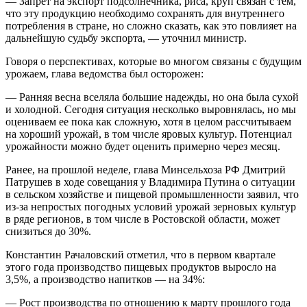
— Запрет на экспорт подсолнечника, риса, круп связан с тем,
что эту продукцию необходимо сохранять для внутреннего
потребления в стране, но сложно сказать, как это повлияет на
дальнейшую судьбу экспорта, — уточнил министр.
Говоря о перспективах, которые во многом связаны с будущим
урожаем, глава ведомства был осторожен:
— Ранняя весна вселяла большие надежды, но она была сухой
и холодной. Сегодня ситуация несколько выровнялась, но мы
оцениваем ее пока как сложную, хотя в целом рассчитываем
на хороший урожай, в том числе яровых культур. Потенциал
урожайности можно будет оценить примерно через месяц.
Ранее, на прошлой неделе, глава Минсельхоза РФ Дмитрий
Патрушев в ходе совещания у Владимира Путина о ситуации
в сельском хозяйстве и пищевой промышленности заявил, что
из-за непростых погодных условий урожай зерновых культур
в ряде регионов, в том числе в Ростовской области, может
снизиться до 30%.
Константин Рачаловский отметил, что в первом квартале
этого года производство пищевых продуктов выросло на
3,5%, а производство напитков — на 34%:
— Рост производства по отношению к марту прошлого года