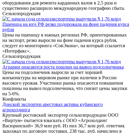
оборудования для ремонта карданных валов в 2,5 раза и
существенно расширило международную географию сбыта.
Сельхозпродукция
Пшеница на юге РФ резко подорожала на фоне падения курса
рубля
Цены на пшеницу в южных регионах РФ, ориентированных
на экспорт, резко выросли на фоне падения курса рубля,
следует из мониторинга «СовЭкона», на который ссылается
«Интерфакс».
Сельхозпродукция
Аграрии опасаются роста пошлин на вывоз подсолнечника
Цены на подсолнечник выросли за счет хорошей
конъюнктуры на мировом рынке при наличии в России
высокого урожая. Участники рынка опасаются повышения
пошлины на вывоз подсолнечника, что снизит цены закупки
на 5-6%.
Конфликты
Донской экспортер арестовал активы кубанского
агрохолдинга
Крупный ростовский экспортер сельхозпродукции ООО
«Виртум» пытается взыскать с ООО «Агрохолдинг
Васюринский» 36,9 млн руб. Из них 36,7 млн руб. ответчик
задолжал по договору поставки, 238 тыс. руб. начислено в