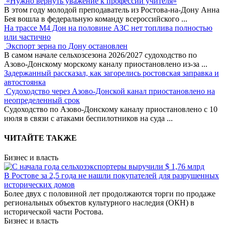
«Нужно вернуть уважение к профессии учителя»
В этом году молодой преподаватель из Ростова-на-Дону Анна
Бея вошла в федеральную команду всероссийского
...
На трассе М4 Дон на половине АЗС нет топлива полностью
или частично
Экспорт зерна по Дону остановлен
В самом начале сельхозсезона 2026/2027 судоходство по
Азово-Донскому морскому каналу приостановлено из-за
...
Задержанный рассказал, как загорелись ростовская заправка и
автостоянка
Судоходство через Азово-Донской канал приостановлено на
неопределенный срок
Судоходство по Азово-Донскому каналу приостановлено с 10
июля в связи с атаками беспилотников на суда
...
ЧИТАЙТЕ ТАКЖЕ
Бизнес и власть
В Ростове за 2,5 года не нашли покупателей для разрушенных
исторических домов
Более двух с половиной лет продолжаются торги по продаже
региональных объектов культурного наследия (ОКН) в
исторической части Ростова.
Бизнес и власть