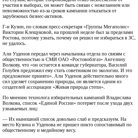
участия в выборах, он может быть связан с нежеланием или
невозможностью из-за сроков кампании отказаться от
зарубежных бизнес-активов.
Г-н Кузин, по словам пресс-секретаря «Группы Мегаполис»
Виктории Клещуковой, на прошлой неделе был за пределами
Ростова, поэтому узнать, почему он решил не избираться в ЗС,
не удалось.
Али Узденов передал через начальника отдела по связям с
общест­венностью и СМИ ОАО «Ростовобл­газ» Ангелину
Волкову, что «он остается в команде губернатора, Василий
Голубев предложил ему стать советником по экологии. И это
предложение принято». Али Узденов действительно много
сил уделяет сохранению природы, он является одним из
создателей ассоциации «Живая природа степи».
По мнению технолога избирательных кампаний Владислава
Волкова, список «Единой России» потеряет после ухода двух
узнаваемых лиц:
— Их нынешний список довольно слаб и предсказуем. На
место Кузина и Узденова не пришел никто сопоставимый по
общественному и медийному весу.