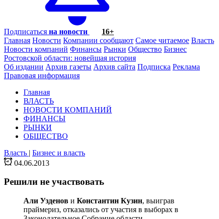
Подписаться
на новости
16+
Главная
Новости
Компании сообщают
Самое читаемое
Власть
Новости компаний
Финансы
Рынки
Общество
Бизнес
Ростовской области: новейшая история
Об издании
Архив газеты
Архив сайта
Подписка
Реклама
Правовая информация
Главная
ВЛАСТЬ
НОВОСТИ КОМПАНИЙ
ФИНАНСЫ
РЫНКИ
ОБЩЕСТВО
Власть
|
Бизнес и власть
04.06.2013
Решили не участвовать
Али Узденов
и
Константин Кузин
, выиграв
праймериз, отказались от участия в выборах в
Законодательное Собрание области.