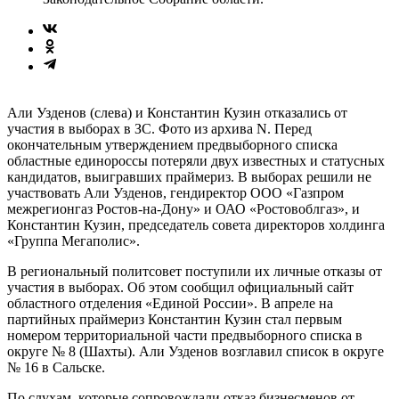
Али Узденов (слева) и Константин Кузин отказались от
участия в выборах в ЗС. Фото из архива N. Перед
окончательным утверждением предвыборного списка
областные единороссы потеряли двух известных и статусных
кандидатов, выигравших праймериз. В выборах решили не
участвовать Али Узденов, гендиректор ООО «Газпром
межрегионгаз Ростов-на-Дону» и ОАО «Ростовоблгаз», и
Константин Кузин, председатель совета директоров холдинга
«Группа Мегаполис».
В региональный политсовет поступили их личные отказы от
участия в выборах. Об этом сообщил официальный сайт
областного отделения «Единой России». В апреле на
партийных праймериз Константин Кузин стал первым
номером территориальной части предвыборного списка в
округе № 8 (Шахты). Али Узденов возглавил список в округе
№ 16 в Сальске.
По слухам, которые сопровождали отказ бизнесменов от