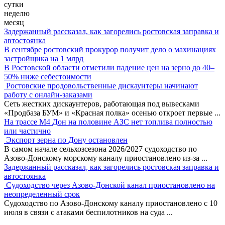
сутки
неделю
месяц
Задержанный рассказал, как загорелись ростовская заправка и
автостоянка
В сентябре ростовский прокурор получит дело о махинациях
застройщика на 1 млрд
В Ростовской области отметили падение цен на зерно до 40–
50% ниже себестоимости
Ростовские продовольственные дискаунтеры начинают
работу с онлайн-заказами
Сеть жестких дискаунтеров, работающая под вывесками
«Продбаза БУМ» и «Красная полка» осенью откроет первые
...
На трассе М4 Дон на половине АЗС нет топлива полностью
или частично
Экспорт зерна по Дону остановлен
В самом начале сельхозсезона 2026/2027 судоходство по
Азово-Донскому морскому каналу приостановлено из-за
...
Задержанный рассказал, как загорелись ростовская заправка и
автостоянка
Судоходство через Азово-Донской канал приостановлено на
неопределенный срок
Судоходство по Азово-Донскому каналу приостановлено с 10
июля в связи с атаками беспилотников на суда
...