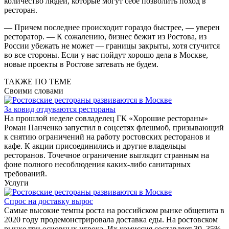
количество людей, которые могут себе позволить поход в
ресторан.
— Причем последнее происходит гораздо быстрее, — уверен
ресторатор. — К сожалению, бизнес бежит из Ростова, из
России убежать не может — границы закрыты, хотя стучится
во все стороны. Если у нас пойдут хорошо дела в Москве,
новые проекты в Ростове затевать не будем.
ТАКЖЕ ПО ТЕМЕ
Своими словами
За ковид отдуваются рестораны
На прошлой неделе совладелец ГК «Хорошие рестораны»
Роман Панченко запустил в соцсетях флешмоб, призывающий
к снятию ограничений на работу ростовских ресторанов и
кафе. К акции присоединились и другие владельцы
ресторанов. Точечное ограничение выглядит странным на
фоне полного несоблюдения каких-либо санитарных
требований.
Услуги
Спрос на доставку вырос
Самые высокие темпы роста на российском рынке общепита в
2020 году продемонстрировала доставка еды. На ростовском
рынке три основных игрока. Их комиссия составляет 30–35%.