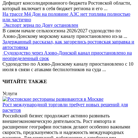
Дефицит консолидированного бюджета Ростовской области,
который включает в себя бюджет региона и его
...
На трассе М4 Дон на половине АЗС нет топлива полностью
или частично
Экспорт зерна по Дону остановлен
В самом начале сельхозсезона 2026/2027 судоходство по
Азово-Донскому морскому каналу приостановлено из-за
...
Задержанный рассказал, как загорелись ростовская заправка и
автостоянка
Судоходство через Азово-Донской канал приостановлено на
неопределенный срок
Судоходство по Азово-Донскому каналу приостановлено с 10
июля в связи с атаками беспилотников на суда
...
ЧИТАЙТЕ ТАКЖЕ
Услуги
Рост международной торговли требует новых решений для
расчетов
Российский бизнес продолжает активно развивать
внешнеэкономическую деятельность. Рост импорта и
расширение географии поставок делают особенно важными
скорость, предсказуемость и надежность международных
расчетов. Для компаний, работающих с зарубежными