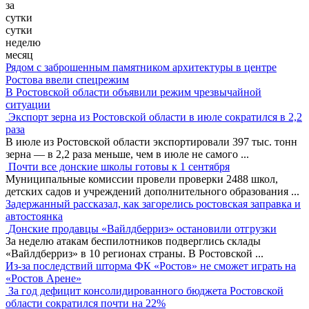
за
сутки
сутки
неделю
месяц
Рядом с заброшенным памятником архитектуры в центре
Ростова ввели спецрежим
В Ростовской области объявили режим чрезвычайной
ситуации
Экспорт зерна из Ростовской области в июле сократился в 2,2
раза
В июле из Ростовской области экспортировали 397 тыс. тонн
зерна — в 2,2 раза меньше, чем в июле не самого
...
Почти все донские школы готовы к 1 сентября
Муниципальные комиссии провели проверки 2488 школ,
детских садов и учреждений дополнительного образования
...
Задержанный рассказал, как загорелись ростовская заправка и
автостоянка
Донские продавцы «Вайлдберриз» остановили отгрузки
За неделю атакам беспилотников подверглись склады
«Вайлдберриз» в 10 регионах страны. В Ростовской
...
Из-за последствий шторма ФК «Ростов» не сможет играть на
«Ростов Арене»
За год дефицит консолидированного бюджета Ростовской
области сократился почти на 22%