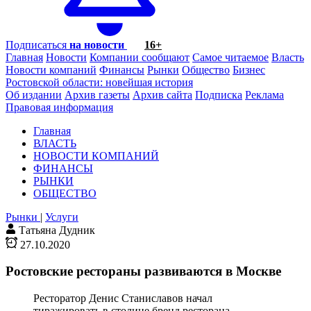
Подписаться
на новости
16+
Главная
Новости
Компании сообщают
Самое читаемое
Власть
Новости компаний
Финансы
Рынки
Общество
Бизнес
Ростовской области: новейшая история
Об издании
Архив газеты
Архив сайта
Подписка
Реклама
Правовая информация
Главная
ВЛАСТЬ
НОВОСТИ КОМПАНИЙ
ФИНАНСЫ
РЫНКИ
ОБЩЕСТВО
Рынки
|
Услуги
Татьяна Дудник
27.10.2020
Ростовские рестораны развиваются в Москве
Ресторатор Денис Станиславов начал
тиражировать в столице бренд ресторана