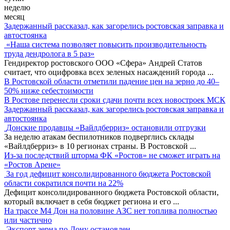
неделю
месяц
Задержанный рассказал, как загорелись ростовская заправка и
автостоянка
«Наша система позволяет повысить производительность
труда дендролога в 5 раз»
Гендиректор ростовского ООО «Сфера» Андрей Статов
считает, что оцифровка всех зеленых насаждений города
...
В Ростовской области отметили падение цен на зерно до 40–
50% ниже себестоимости
В Ростове перенесли сроки сдачи почти всех новостроек МСК
Задержанный рассказал, как загорелись ростовская заправка и
автостоянка
Донские продавцы «Вайлдберриз» остановили отгрузки
За неделю атакам беспилотников подверглись склады
«Вайлдберриз» в 10 регионах страны. В Ростовской
...
Из-за последствий шторма ФК «Ростов» не сможет играть на
«Ростов Арене»
За год дефицит консолидированного бюджета Ростовской
области сократился почти на 22%
Дефицит консолидированного бюджета Ростовской области,
который включает в себя бюджет региона и его
...
На трассе М4 Дон на половине АЗС нет топлива полностью
или частично
Экспорт зерна по Дону остановлен