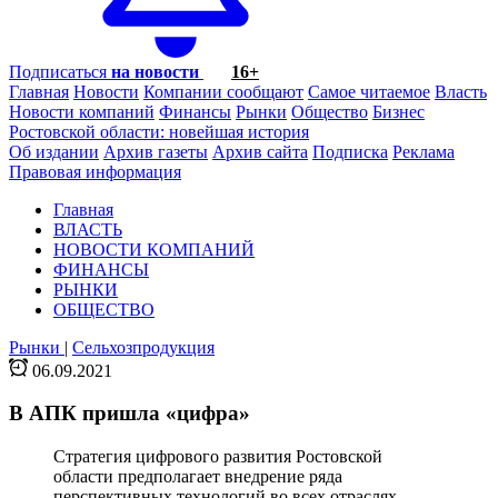
Подписаться
на новости
16+
Главная
Новости
Компании сообщают
Самое читаемое
Власть
Новости компаний
Финансы
Рынки
Общество
Бизнес
Ростовской области: новейшая история
Об издании
Архив газеты
Архив сайта
Подписка
Реклама
Правовая информация
Главная
ВЛАСТЬ
НОВОСТИ КОМПАНИЙ
ФИНАНСЫ
РЫНКИ
ОБЩЕСТВО
Рынки
|
Сельхозпродукция
06.09.2021
В АПК пришла «цифра»
Стратегия цифрового развития Ростовской
области предполагает внедрение ряда
перспективных технологий во всех отраслях