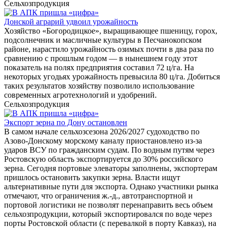
Сельхозпродукция
Донской аграрий удвоил урожайность
Хозяйство «Богородицкое», выращивающее пшеницу, горох,
подсолнечник и масличные культуры в Песчанокопском
районе, нарастило урожайность озимых почти в два раза по
сравнению с прошлым годом — в нынешнем году этот
показатель на полях предприятия составил 72 ц/га. На
некоторых угодьях урожайность превысила 80 ц/га. Добиться
таких результатов хозяйству позволило использование
современных агротехнологий и удобрений.
Сельхозпродукция
Экспорт зерна по Дону остановлен
В самом начале сельхозсезона 2026/2027 судоходство по
Азово-Донскому морскому каналу приостановлено из-за
ударов ВСУ по гражданским судам. По водным путям через
Ростовскую область экспортируется до 30% российского
зерна. Сегодня портовые элеваторы заполнены, экспортерам
пришлось остановить закупки зерна. Власти ищут
альтернативные пути для экспорта. Однако участники рынка
отмечают, что ограничения ж.-д., автотранспортной и
портовой логистики не позволят перенаправить весь объем
сельхозпродукции, который экспортировался по воде через
порты Ростовской области (с перевалкой в порту Кавказ), на