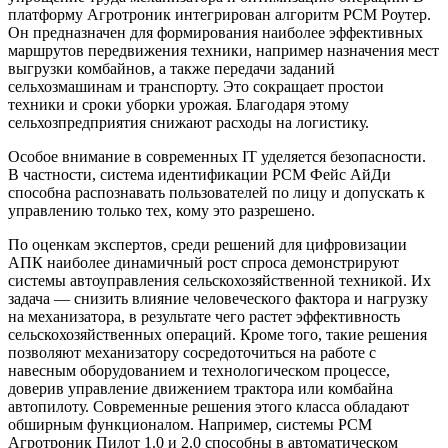
платформу Агротроник интегрирован алгоритм РСМ Роутер.
Он предназначен для формирования наиболее эффективных
маршрутов передвижения техники, например назначения мест
выгрузки комбайнов, а также передачи заданий
сельхозмашинам и транспорту. Это сокращает простои
техники и сроки уборки урожая. Благодаря этому
сельхозпредприятия снижают расходы на логистику.
Особое внимание в современных IT уделяется безопасности.
В частности, система идентификации РСМ Фейс АйДи
способна распознавать пользователей по лицу и допускать к
управлению только тех, кому это разрешено.
По оценкам экспертов, среди решений для цифровизации
АПК наиболее динамичный рост спроса демонстрируют
системы автоуправления сельскохозяйственной техникой. Их
задача — снизить влияние человеческого фактора и нагрузку
на механизатора, в результате чего растет эффективность
сельскохозяйственных операций. Кроме того, такие решения
позволяют механизатору сосредоточиться на работе с
навесным оборудованием и технологическом процессе,
доверив управление движением трактора или комбайна
автопилоту. Современные решения этого класса обладают
обширным функционалом. Например, системы РСМ
Агротроник Пилот 1.0 и 2.0 способны в автоматическом