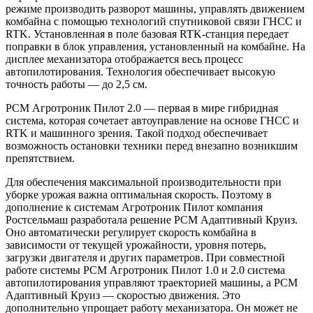
режиме производить разворот машины, управлять движением
комбайна с помощью технологий спутниковой связи ГНСС и
RTK. Установленная в поле базовая RTK-станция передает
поправки в блок управления, установленный на комбайне. На
дисплее механизатора отображается весь процесс
автопилотирования. Технология обеспечивает высокую
точность работы — до 2,5 см.
РСМ Агротроник Пилот 2.0 — первая в мире гибридная
система, которая сочетает автоуправление на основе ГНСС и
RTK и машинного зрения. Такой подход обеспечивает
возможность остановки техники перед внезапно возникшим
препятствием.
Для обеспечения максимальной производительности при
уборке урожая важна оптимальная скорость. Поэтому в
дополнение к системам Агротроник Пилот компания
Ростсельмаш разработала решение РСМ Адаптивный Круиз.
Оно автоматически регулирует скорость комбайна в
зависимости от текущей урожайности, уровня потерь,
загрузки двигателя и других параметров. При совместной
работе системы РСМ Агротроник Пилот 1.0 и 2.0 система
автопилотирования управляют траекторией машины, а РСМ
Адаптивный Круиз — скоростью движения. Это
дополнительно упрощает работу механизатора. Он может не