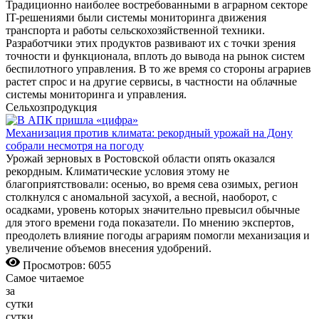
Традиционно наиболее востребованными в аграрном секторе
IT-решениями были системы мониторинга движения
транспорта и работы сельскохозяйственной техники.
Разработчики этих продуктов развивают их с точки зрения
точности и функционала, вплоть до вывода на рынок систем
беспилотного управления. В то же время со стороны аграриев
растет спрос и на другие сервисы, в частности на облачные
системы мониторинга и управления.
Сельхозпродукция
Механизация против климата: рекордный урожай на Дону
собрали несмотря на погоду
Урожай зерновых в Ростовской области опять оказался
рекордным. Климатические условия этому не
благоприятствовали: осенью, во время сева озимых, регион
столкнулся с аномальной засухой, а весной, наоборот, с
осадками, уровень которых значительно превысил обычные
для этого времени года показатели. По мнению экспертов,
преодолеть влияние погоды аграриям помогли механизация и
увеличение объемов внесения удобрений.
Просмотров: 6055
Самое читаемое
за
сутки
сутки