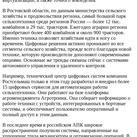
виртуализации, а также точного земледелия.
В Ростовской области, по данным министерства сельского
хозяйства и продовольствия региона, самый большой парк
сельхозтехники среди регионов России — более 12 тыс.
комбайнов и 29 тыс. тракторов. Ежегодно аграрии региона
приобретают более 400 комбайнов и около 900 тракторов.
Именно техника позволяет хозяйствам идти в ногу со
временем. Цифровые решения активно проникают во все
сегменты сельского хозяйства, прежде всего благодаря новой
технике, которую производители дополняют современными
опциями. Основные же тренды связаны сейчас с системами
автономного управления и удаленного контроля.
Например, технический центр цифровых систем компании
Ростсельмаш только в этом году разработал и внедрил более
15 цифровых сервисов для автоматизации работы
сельхозтехники. Они работают на базе платформы
агроменеджмента Агротроник. Она собирает информацию о
работе техники с устройств, интегрированных в бортовые
системы, и обеспечивает пользователю оперативный и
полный доступ к этим данным.
В последнее время в российском АПК широкое
распространение получили системы, направленные на
упрощение труда механизатора и оптимизацию операций. В