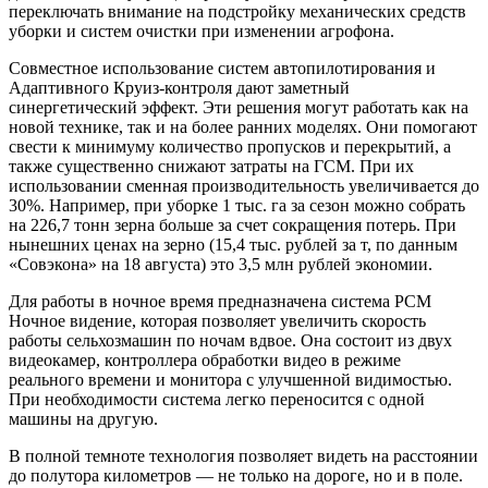
переключать внимание на подстройку механических средств
уборки и систем очистки при изменении агрофона.
Совместное использование систем автопилотирования и
Адаптивного Круиз-контроля дают заметный
синергетический эффект. Эти решения могут работать как на
новой технике, так и на более ранних моделях. Они помогают
свести к минимуму количество пропусков и перекрытий, а
также существенно снижают затраты на ГСМ. При их
использовании сменная производительность увеличивается до
30%. Например, при уборке 1 тыс. га за сезон можно собрать
на 226,7 тонн зерна больше за счет сокращения потерь. При
нынешних ценах на зерно (15,4 тыс. рублей за т, по данным
«Совэкона» на 18 августа) это 3,5 млн рублей экономии.
Для работы в ночное время предназначена система РСМ
Ночное видение, которая позволяет увеличить скорость
работы сельхозмашин по ночам вдвое. Она состоит из двух
видеокамер, контроллера обработки видео в режиме
реального времени и монитора с улучшенной видимостью.
При необходимости система легко переносится с одной
машины на другую.
В полной темноте технология позволяет видеть на расстоянии
до полутора километров — не только на дороге, но и в поле.