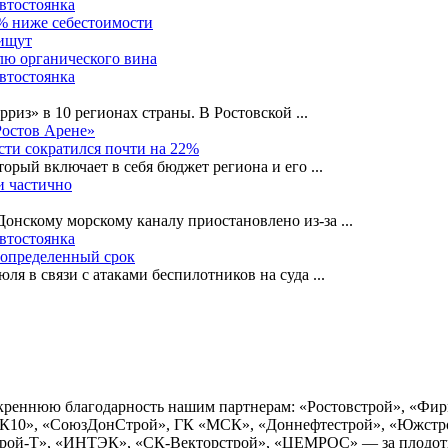
автостоянка
0% ниже себестоимости
 ищут
лю органического вина
автостоянка
рриз» в 10 регионах страны. В Ростовской
...
Ростов Арене»
сти сократился почти на 22%
орый включает в себя бюджет региона и его
...
и частично
-Донскому морскому каналу приостановлено из-за
...
автостоянка
еопределенный срок
ля в связи с атаками беспилотников на суда
...
искреннюю благодарность нашим партнерам: «Ростовстрой», 
К10», «СоюзДонСтрой», ГК «МСК», «Доннефтестрой», «Южстр
ой-Т», «ИНТЭК», «СК-Векторстрой», «ЦЕМРОС» — за плодотво