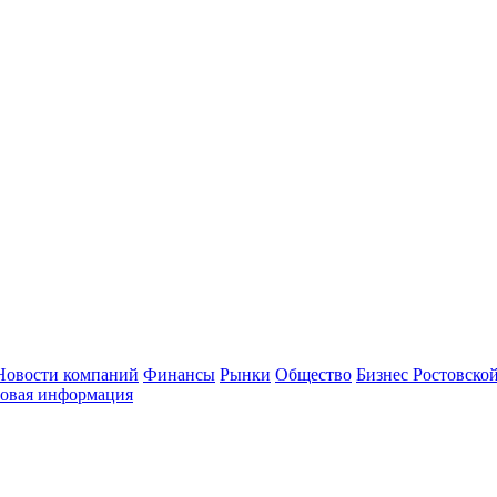
Новости компаний
Финансы
Рынки
Общество
Бизнес Ростовской
овая информация