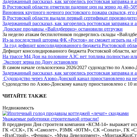
Задержанный рассказал, как загорелись ростовская заправка и 
В Ростовской области отметили падение цен на зерно до 40–5
Виновник крупного ночного ростовского пожара скрылся, его
В Ростовской области выдали первый сертификат производите
Задержанный рассказал, как загорелись ростовская заправка и 
Донские продавцы «Вайлдберриз» остановили отгрузки
За неделю атакам беспилотников подверглись склады «Вайлдбе
Из-за последствий шторма ФК «Ростов» не сможет играть на «
За год дефицит консолидированного бюджета Ростовской обла
Дефицит консолидированного бюджета Ростовской области, кот
На трассе М4 Дон на половине АЗС нет топлива полностью ил
Экспорт зерна по Дону остановлен
В самом начале сельхозсезона 2026/2027 судоходство по Азово
Задержанный рассказал, как загорелись ростовская заправка и 
Судоходство через Азово-Донской канал приостановлено на н
Судоходство по Азово-Донскому каналу приостановлено с 10 ию
ЧИТАЙТЕ ТАКЖЕ
Недвижимость
Уважаемые работники строительной отрасли!
В преддверии Дня строителя компания «КСМ-14» выражает 
ГК «ССК», ГК «Самолет», РЗМК «ЮТМ», СК «Соната», ГК «С
«ВэлСтрой», «Феникс», «Мува Девелопмент», «МонтажЖилСтр