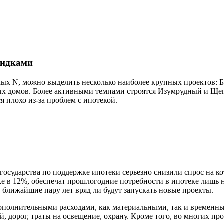
кидками
мых N, можно выделить несколько наиболее крупных проектов: 
ых домов. Более активными темпами строятся Изумрудный и Щепк
я плохо из-за проблем с ипотекой.
государства по поддержке ипотеки серьезно снизили спрос на к
е в 12%, обеспечат прошлогодние потребности в ипотеке лишь н
 ближайшие пару лет вряд ли будут запускать новые проекты.
полнительными расходами, как материальными, так и временными
 дорог, траты на освещение, охрану. Кроме того, во многих пр