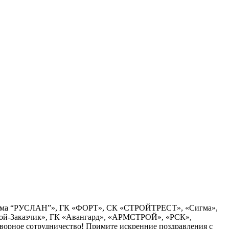
«Фирма “РУСЛАН”», ГК «ФОРТ», СК «СТРОЙТРЕСТ», «Сигма»,
ой-Заказчик», ГК «Авангард», «АРМСТРОЙ», «РСК»,
рное сотрудничество! Примите искренние поздравления с