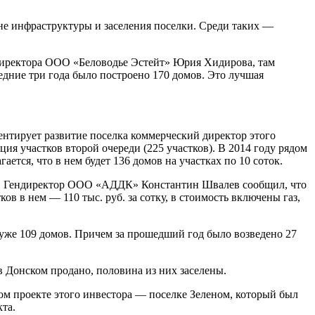
ане инфраструктуры и заселения поселки. Среди таких —
ндиректора ООО «Беловодье Эстейт» Юрия Хидирова, там
ледние три года было построено 170 домов. Это лучшая
нтирует развитие поселка коммерческий директор этого
ция участков второй очереди (225 участков). В 2014 году рядом
ся, что в нем будет 136 домов на участках по 10 соток.
ию. Гендиректор ООО «АДДК» Константин Швалев сообщил, что
в в нем — 110 тыс. руб. за сотку, в стоимость включены газ,
 уже 109 домов. Причем за прошедший год было возведено 27
Донском продано, половина из них заселены.
ом проекте этого инвестора — поселке Зеленом, который был
кта.