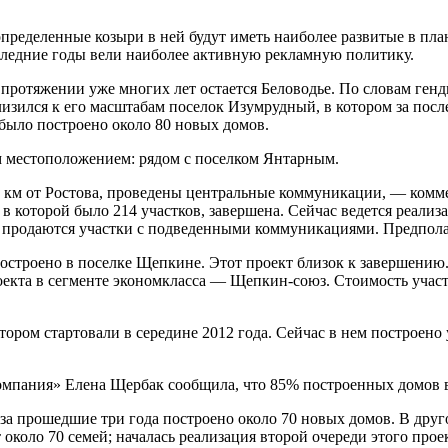
определенные козыри в ней будут иметь наиболее развитые в пл
оследние годы вели наиболее активную рекламную политику.
протяжении уже многих лет остается Беловодье. По словам ге
близился к его масштабам поселок Изумрудный, в котором за пос
 было построено около 80 новых домов.
мес­тоположением: рядом с поселком Янтарным.
км от Ростова, проведены центральные коммуникации, — комме
в которой было 214 участков, завершена. Сейчас ведется реализа
родаются участки с подведенными коммуникациями. Предполагает
 построено в поселке Щепкине. Этот проект близок к завершен
екта в сегменте экономкласса — Щепкин-союз. Стоимость участко
ором стартовали в середине 2012 года. Сейчас в нем построено
пания» Елена Щербак сообщила, что 85% построенных домов в 
за прошедшие три года построено около 70 новых домов. В друг
 около 70 семей; началась реализация второй очереди этого прое