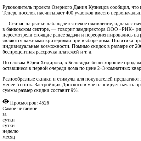
Руководитель проекта Озерного Данил Кузнецов сообщил, что 
Теперь поселок насчитывает 400 участков вместо первоначальн
— Сейчас на рынке наблюдается некое оживление, однако с на
в банковском секторе, — говорит замдиректора ООО «РИК» (и
пересмотрели стоящие ранее задачи и переориентировались на
являются важными критериями при выборе дома. Политика прод
индивидуальные возможности. Помимо скидок в размере от 200 
беспроцентная рассрочка платежей и т. д.
По словам Юрия Хидирова, в Беловодье были хорошие продажи 
оставшиеся в первой очереди дома по цене 2–3-комнатных квар
Разнообразные скидки и стимулы для покупателей предлагают и
менее 5 соток. Застройщик Донского в мае планирует начать п
суммы размер скидки составит 9%.
Просмотров: 4526
Самое читаемое
за
сутки
сутки
неделю
месяц