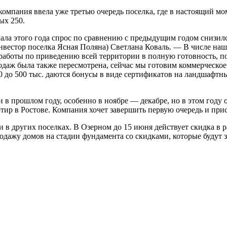
компания ввела уже третью очередь поселка, где в настоящий м
ых 250.
чала этого года спрос по сравнению с предыдущим годом снизи
нвестор поселка Ясная Поляна) Светлана Коваль. — В числе на
 работы по приведению всей территории в полную готовность, 
аж была также пересмотрена, сейчас мы готовим коммерческое 
до 500 тыс. даются бонусы в виде сертификатов на ландшафтный
в прошлом году, особенно в ноябре — декабре, но в этом году 
тир в Ростове. Компания хочет завершить первую очередь и прис
 в других поселках. В Озерном до 15 июня действует скидка в р
родажу домов на стадии фундамента со скидками, которые будут 