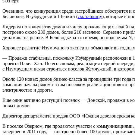
эксперт.
Очевидно, что конкуренция среди застройщиков обострится и 
Беловодье, Изумрудный и Щепкин (
см. таблицу
), которые в п
Лидером по количеству домов и числу проживающих людей на 
построено около 230 домов, более 210 заселено. Серьезно при
динамика на рынке. В Беловодье за это время, по подсчетам N,
Хорошее развитие Изумрудного эксперты объясняют выгодным 
— Продажи стабильны, поскольку Изумрудный расположен в 1 
проекта Павел Хан. По его словам, реализация первой очереди, 
с Изумрудным начал строиться поселок Жемчужный, в котором п
Около 120 новых домов бизнес-класса за прошедшие три года
компания начала рядом с этим поселком реализацию нового про
электричество и дороги.
Еще один активно растущий поселок — Донской, продажи в кот
новых домов.
Директор департамента продаж ООО «Южная девелоперская ком
В поселке Озерном, где продаются участки с коммуникациями, 
завершен в 2011 году, — построено более 100 домов, проживает