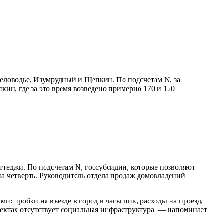
Беловодье, Изумрудный и Щепкин. По подсчетам N, за
ин, где за это время возведено примерно 170 и 120
оттеджи. По подсчетам N, госсубсидии, которые позволяют
а четверть. Руководитель отдела продаж домо­владений
: пробки на въезде в город в часы пик, расходы на проезд,
оектах отсутствует социальная инфраструктура, — напоминает