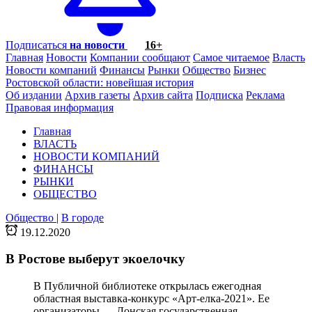
Подписаться
на новости
16+
Главная
Новости
Компании сообщают
Самое читаемое
Власть
Новости компаний
Финансы
Рынки
Общество
Бизнес
Ростовской области: новейшая история
Об издании
Архив газеты
Архив сайта
Подписка
Реклама
Правовая информация
Главная
ВЛАСТЬ
НОВОСТИ КОМПАНИЙ
ФИНАНСЫ
РЫНКИ
ОБЩЕСТВО
Общество
|
В городе
19.12.2020
В Ростове выберут экоелочку
В Публичной библиотеке открылась ежегодная
областная выставка-конкурс «Арт-елка-2021». Ее
организаторы — Донская государственная