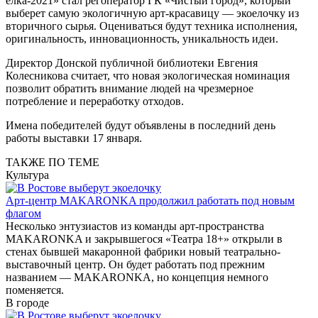
елка-2021» стал регоператор ГК «Чистый город», который
выберет самую экологичную арт-красавицу — экоелочку из
вторичного сырья. Оцениваться будут техника исполнения,
оригинальность, инновационность, уникальность идеи.
Директор Донской публичной библиотеки Евгения
Колесникова считает, что новая экологическая номинация
позволит обратить внимание людей на чрезмерное
потребление и переработку отходов.
Имена победителей будут объявлены в последний день
работы выставки 17 января.
ТАКЖЕ ПО ТЕМЕ
Культура
Арт-центр MAKARONKA продолжил работать под новым
флагом
Несколько энтузиастов из команды арт-пространства
MAKARONKA и закрывшегося «Театра 18+» открыли в
стенах бывшей макаронной фабрики новый театрально-
выставочный центр. Он будет работать под прежним
названием — MAKARONKA, но концепция немного
поменяется.
В городе