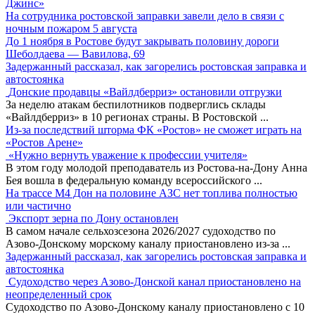
Джинс»
На сотрудника ростовской заправки завели дело в связи с
ночным пожаром 5 августа
До 1 ноября в Ростове будут закрывать половину дороги
Шеболдаева — Вавилова, 69
Задержанный рассказал, как загорелись ростовская заправка и
автостоянка
Донские продавцы «Вайлдберриз» остановили отгрузки
За неделю атакам беспилотников подверглись склады
«Вайлдберриз» в 10 регионах страны. В Ростовской
...
Из-за последствий шторма ФК «Ростов» не сможет играть на
«Ростов Арене»
«Нужно вернуть уважение к профессии учителя»
В этом году молодой преподаватель из Ростова-на-Дону Анна
Бея вошла в федеральную команду всероссийского
...
На трассе М4 Дон на половине АЗС нет топлива полностью
или частично
Экспорт зерна по Дону остановлен
В самом начале сельхозсезона 2026/2027 судоходство по
Азово-Донскому морскому каналу приостановлено из-за
...
Задержанный рассказал, как загорелись ростовская заправка и
автостоянка
Судоходство через Азово-Донской канал приостановлено на
неопределенный срок
Судоходство по Азово-Донскому каналу приостановлено с 10