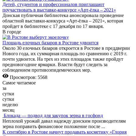
Детей, студентов и профессионалов приглашают
поучаствовать в выставке-конкурсе «Арт-ёлка – 2021»
Донская публичная библиотека анонсировала проведение
областной выставки-конкурса «Арт-ёлка – 2021», которая
пройдет в библиотеке с 17 декабря по 17 января.
В городе
Площадь елочных базаров в Ростове удвоится
Около 30 елочных базаров откроется в Ростове в преддверии
Нового года, их суммарная площадь по сравнению с 2019 г.
почти удвоится. На трех из этих площадок также пройдут
предновогодние ярмарки. Власти будут следить за
соблюдением противоэпидемических мер.
Просмотров: 5568
Самое читаемое
за
сутки
сутки
неделю
месяц
Блокада — подвод для закупок зерна в госфонд
Неплохой урожай давал надежду донским производителям
зерна поправить финансовое положение после
...
К сентябрю в Ростове начнут продавать косметику «Глория