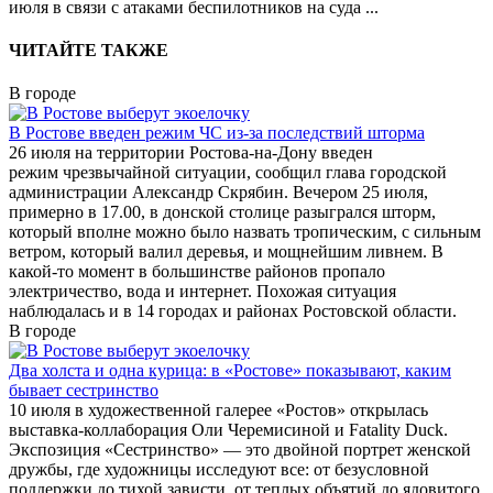
июля в связи с атаками беспилотников на суда
...
ЧИТАЙТЕ ТАКЖЕ
В городе
В Ростове введен режим ЧС из-за последствий шторма
26 июля на территории Ростова-на-Дону введен
режим чрезвычайной ситуации, сообщил глава городской
администрации Александр Скрябин. Вечером 25 июля,
примерно в 17.00, в донской столице разыгрался шторм,
который вполне можно было назвать тропическим, с сильным
ветром, который валил деревья, и мощнейшим ливнем. В
какой-то момент в большинстве районов пропало
электричество, вода и интернет. Похожая ситуация
наблюдалась и в 14 городах и районах Ростовской области.
В городе
Два холста и одна курица: в «Ростове» показывают, каким
бывает сестринство
10 июля в художественной галерее «Ростов» открылась
выставка-коллаборация Оли Черемисиной и Fatality Duck.
Экспозиция «Сестринство» — это двойной портрет женской
дружбы, где художницы исследуют все: от безусловной
поддержки до тихой зависти, от теплых объятий до ядовитого