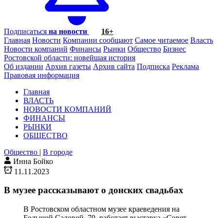
Подписаться
на новости
16+
Главная
Новости
Компании сообщают
Самое читаемое
Власть
Новости компаний
Финансы
Рынки
Общество
Бизнес
Ростовской области: новейшая история
Об издании
Архив газеты
Архив сайта
Подписка
Реклама
Правовая информация
Главная
ВЛАСТЬ
НОВОСТИ КОМПАНИЙ
ФИНАНСЫ
РЫНКИ
ОБЩЕСТВО
Общество
|
В городе
Инна Бойко
11.11.2023
В музее рассказывают о донских свадьбах
В Ростовском областном музее краеведения на
Большой Садовой, 79, работает выставка «Совет