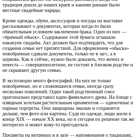
традиция дошла до наших краев и какими раньше были
местные свадебные наряды.
Кроме одежды, обуви, аксессуаров и посуды на выставке
рассказывают о документах, которые когда-то были
обязательным условием заключения брака. Один из них —
«брачный обыск». Содержание этой бумаги оглашали
накануне свадьбы. Акт должен был подтвердить, что для
создания семьи нет препятствий. Для оформления «обыска»
новобрачные сдавали документы, только не в загс, а в
церковь. Как и сейчас, нужно было доказать, что жених и
невеста — совершеннолетние, не состоят в близком родстве и
не скрывают другую семью.
В экспозиции много фотографий. На них не только
новобрачные, но и сложившиеся семьи, иногда сразу
несколько поколений. Один такой родственный союз
оригинально представил идею фамильного древа. На блюде с
изящным золотым растительным орнаментом — одиночные и
парные портреты. Они защищены эмалью и сохранятся
дольше, чем фото или картина. Судя по одежде, люди жили в
конце XIX — начале XX века, но и сегодня их решение так же
интересно и может кому-то пригодиться.
Предметы на витринах и в зале — напоминания о традициях,