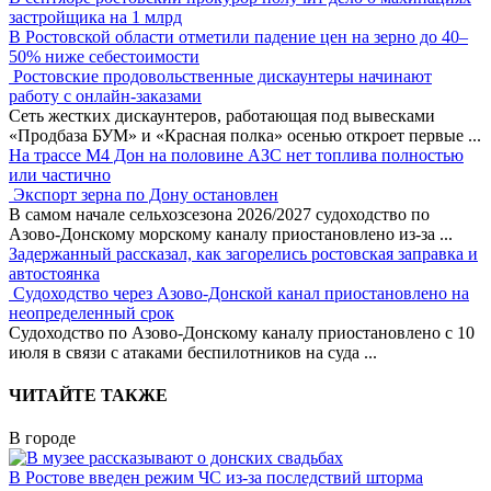
застройщика на 1 млрд
В Ростовской области отметили падение цен на зерно до 40–
50% ниже себестоимости
Ростовские продовольственные дискаунтеры начинают
работу с онлайн-заказами
Сеть жестких дискаунтеров, работающая под вывесками
«Продбаза БУМ» и «Красная полка» осенью откроет первые
...
На трассе М4 Дон на половине АЗС нет топлива полностью
или частично
Экспорт зерна по Дону остановлен
В самом начале сельхозсезона 2026/2027 судоходство по
Азово-Донскому морскому каналу приостановлено из-за
...
Задержанный рассказал, как загорелись ростовская заправка и
автостоянка
Судоходство через Азово-Донской канал приостановлено на
неопределенный срок
Судоходство по Азово-Донскому каналу приостановлено с 10
июля в связи с атаками беспилотников на суда
...
ЧИТАЙТЕ ТАКЖЕ
В городе
В Ростове введен режим ЧС из-за последствий шторма