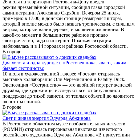
26 июля на территории Ростова-на-Дону введен
режим чрезвычайной ситуации, сообщил глава городской
администрации Александр Скрябин. Вечером 25 июля,
примерно в 17.00, в донской столице разыгрался шторм,
который вполне можно было назвать тропическим, с сильным
ветром, который валил деревья, и мощнейшим ливнем. В
какой-то момент в большинстве районов пропало
электричество, вода и интернет. Похожая ситуация
наблюдалась и в 14 городах и районах Ростовской области.
В городе
Два холста и одна курица: в «Ростове» показывают, каким
бывает сестринство
10 июля в художественной галерее «Ростов» открылась
выставка-коллаборация Оли Черемисиной и Fatality Duck.
Экспозиция «Сестринство» — это двойной портрет женской
дружбы, где художницы исследуют все: от безусловной
поддержки до тихой зависти, от теплых объятий до ядовитого
шепота за спиной.
В городе
Свет и живая энергия Эдуарда Абжинова
В Ростовском областном музее изобразительных искусств
(РОМИИ) открылась персональная выставка известного
российского художника Эдуарда Абжинова «В присутствии