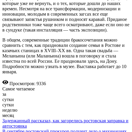
которые уже не вернуть, и о тех, которые дошли до наших
времен. Несмотря на все трансформации, модернизации и
инновации, молодым в современных загсах все еще
связывают запястья рушником и подносят каравай. Приданое
родственники тоже чаще всего осматривают, даже если оно не
в сундуке (такая инсталляция — часть экспозиции).
В общем, современные традиции бракосочетания можно
сравнить с тем, как праздновали создание семьи в Ростове и
казачьих станицах в XVIII–XX вв. Одна такая свадьба —
Меланьина (или Маланьина) вошла в поговорку и стала
известна по всей России. Ее праздновали здесь, на Дону.
Подробности можно узнать в музее. Выставка работает до 10
января.
Просмотров: 9336
Самое читаемое
за
сутки
сутки
неделю
месяц
Задержанный рассказал, как загорелись ростовская заправка и
автостоянка
В сентябре ростовский прокурор получит дело о махинациях