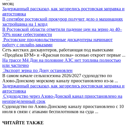
месяц
Задержанный рассказал, как загорелись ростовская заправка и
автостоянка
В сентябре ростовский прокурор получит дело о махинациях
застройщика на 1 млрд
В Ростовской области отметили падение цен на зерно до 40–
50% ниже себестоимости
Ростовские продовольственные дискаунтеры начинают
работу с онлайн-заказами
Сеть жестких дискаунтеров, работающая под вывесками
«Продбаза БУМ» и «Красная полка» осенью откроет первые
...
На трассе М4 Дон на половине АЗС нет топлива полностью
или частично
Экспорт зерна по Дону остановлен
В самом начале сельхозсезона 2026/2027 судоходство по
Азово-Донскому морскому каналу приостановлено из-за
...
Задержанный рассказал, как загорелись ростовская заправка и
автостоянка
Судоходство через Азово-Донской канал приостановлено на
неопределенный срок
Судоходство по Азово-Донскому каналу приостановлено с 10
июля в связи с атаками беспилотников на суда
...
ЧИТАЙТЕ ТАКЖЕ