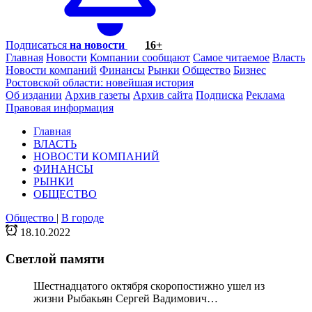
Подписаться
на новости
16+
Главная
Новости
Компании сообщают
Самое читаемое
Власть
Новости компаний
Финансы
Рынки
Общество
Бизнес
Ростовской области: новейшая история
Об издании
Архив газеты
Архив сайта
Подписка
Реклама
Правовая информация
Главная
ВЛАСТЬ
НОВОСТИ КОМПАНИЙ
ФИНАНСЫ
РЫНКИ
ОБЩЕСТВО
Общество
|
В городе
18.10.2022
Светлой памяти
Шестнадцатого октября скоропостижно ушел из
жизни Рыбакьян Сергей Вадимович…