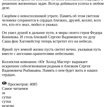
решению жизненных задач. Всегда добивался успеха в любом
деле.
Скорбим о невосполнимой утрате. Память об этом светлом
человеке сохранится в сердцах близких, друзей, коллег, всех
тех, кто его знал, любил и уважал.
Он ушел душой в дальние пути, в миры своего героя Федора
Конюхова. И столь близкий Сергею Вадимовичу по духу
Саша фон Хагемейстер теперь встретит его на небесах.
Яркий луч земной жизни пусть светит вечно, указывая путь
вместе с ангелами-хранителями небесными.
Коллектив компании «Юг Холод Мастер» выражает
искренние соболезнования родным и близким Сергея
Вадимовича Рыбакьяна. Память о нем будет жить в наших
сердцах.
Просмотров: 4085
Самое читаемое
за
сутки
сутки
неделю