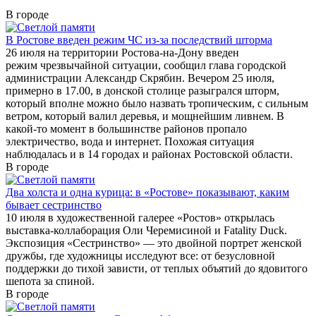
В городе
В Ростове введен режим ЧС из-за последствий шторма
26 июля на территории Ростова-на-Дону введен
режим чрезвычайной ситуации, сообщил глава городской
администрации Александр Скрябин. Вечером 25 июля,
примерно в 17.00, в донской столице разыгрался шторм,
который вполне можно было назвать тропическим, с сильным
ветром, который валил деревья, и мощнейшим ливнем. В
какой-то момент в большинстве районов пропало
электричество, вода и интернет. Похожая ситуация
наблюдалась и в 14 городах и районах Ростовской области.
В городе
Два холста и одна курица: в «Ростове» показывают, каким
бывает сестринство
10 июля в художественной галерее «Ростов» открылась
выставка-коллаборация Оли Черемисиной и Fatality Duck.
Экспозиция «Сестринство» — это двойной портрет женской
дружбы, где художницы исследуют все: от безусловной
поддержки до тихой зависти, от теплых объятий до ядовитого
шепота за спиной.
В городе