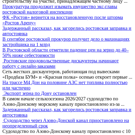
строительству на участке, принадлежащем частному лицу
...
Прокуратура продолжит изымать имущество экс-главы
ростовской налоговой инспекции
ФК «Ростов» вернется на восстановленную после шторма
«Ростов Арену»
Задержанный рассказал, как загорелись ростовская заправка и
автостоянка
В сентябре ростовский прокурор получит дело о махинациях
застройщика на 1 млрд
В Ростовской области отметили падение цен на зерно до 40–
50% ниже себестоимости
Ростовские продовольственные дискаунтеры начинают
работу с онлайн-заказами
Сеть жестких дискаунтеров, работающая под вывесками
«Продбаза БУМ» и «Красная полка» осенью откроет первые
...
На трассе М4 Дон на половине АЗС нет топлива полностью
или частично
Экспорт зерна по Дону остановлен
В самом начале сельхозсезона 2026/2027 судоходство по
Азово-Донскому морскому каналу приостановлено из-за
...
Задержанный рассказал, как загорелись ростовская заправка и
автостоянка
Судоходство через Азово-Донской канал приостановлено на
неопределенный срок
Судоходство по Азово-Донскому каналу приостановлено с 10