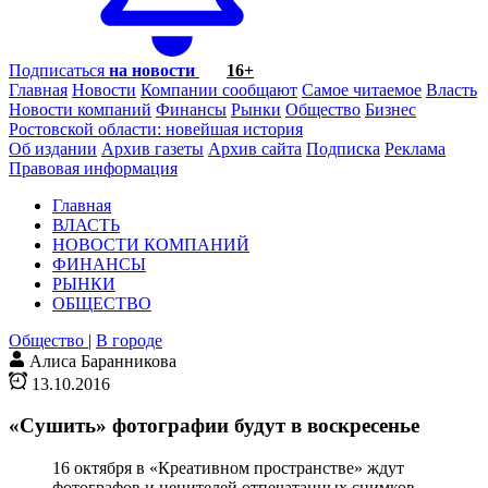
Подписаться
на новости
16+
Главная
Новости
Компании сообщают
Самое читаемое
Власть
Новости компаний
Финансы
Рынки
Общество
Бизнес
Ростовской области: новейшая история
Об издании
Архив газеты
Архив сайта
Подписка
Реклама
Правовая информация
Главная
ВЛАСТЬ
НОВОСТИ КОМПАНИЙ
ФИНАНСЫ
РЫНКИ
ОБЩЕСТВО
Общество
|
В городе
Алиса Баранникова
13.10.2016
«Сушить» фотографии будут в воскресенье
16 октября в «Креативном пространстве» ждут
фотографов и ценителей отпечатанных снимков.