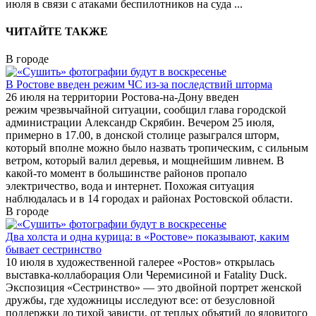
июля в связи с атаками беспилотников на суда
...
ЧИТАЙТЕ ТАКЖЕ
В городе
В Ростове введен режим ЧС из-за последствий шторма
26 июля на территории Ростова-на-Дону введен
режим чрезвычайной ситуации, сообщил глава городской
администрации Александр Скрябин. Вечером 25 июля,
примерно в 17.00, в донской столице разыгрался шторм,
который вполне можно было назвать тропическим, с сильным
ветром, который валил деревья, и мощнейшим ливнем. В
какой-то момент в большинстве районов пропало
электричество, вода и интернет. Похожая ситуация
наблюдалась и в 14 городах и районах Ростовской области.
В городе
Два холста и одна курица: в «Ростове» показывают, каким
бывает сестринство
10 июля в художественной галерее «Ростов» открылась
выставка-коллаборация Оли Черемисиной и Fatality Duck.
Экспозиция «Сестринство» — это двойной портрет женской
дружбы, где художницы исследуют все: от безусловной
поддержки до тихой зависти, от теплых объятий до ядовитого