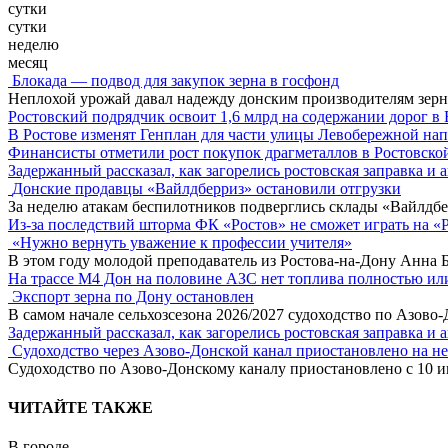
сутки
сутки
неделю
месяц
Блокада — подвод для закупок зерна в госфонд
Неплохой урожай давал надежду донским производителям зер
Ростовский подрядчик освоит 1,6 млрд на содержании дорог в
В Ростове изменят Генплан для части улицы Левобережной нап
Финансисты отметили рост покупок драгметаллов в Ростовско
Задержанный рассказал, как загорелись ростовская заправка и 
Донские продавцы «Вайлдберриз» остановили отгрузки
За неделю атакам беспилотников подверглись склады «Вайлдбе
Из-за последствий шторма ФК «Ростов» не сможет играть на «
«Нужно вернуть уважение к профессии учителя»
В этом году молодой преподаватель из Ростова-на-Дону Анна 
На трассе М4 Дон на половине АЗС нет топлива полностью ил
Экспорт зерна по Дону остановлен
В самом начале сельхозсезона 2026/2027 судоходство по Азово
Задержанный рассказал, как загорелись ростовская заправка и 
Судоходство через Азово-Донской канал приостановлено на н
Судоходство по Азово-Донскому каналу приостановлено с 10 ию
ЧИТАЙТЕ ТАКЖЕ
В городе