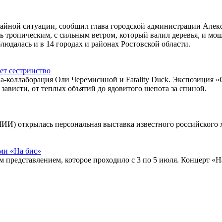
айной ситуации, сообщил глава городской администрации Алекс
ь тропическим, с сильным ветром, который валил деревья, и м
людалась и в 14 городах и районах Ростовской области.
ет сестринство
ка-коллаборация Оли Черемисиной и Fatality Duck. Экспозиция 
зависти, от теплых объятий до ядовитого шепота за спиной.
МИИ) открылась персональная выставка известного российского
ми «На бис»
 представлением, которое проходило с 3 по 5 июля. Концерт «Н