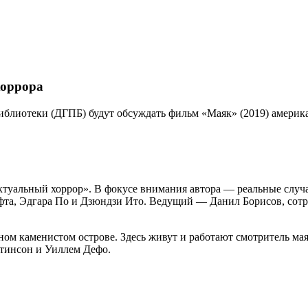
хоррора
иблиотеки (ДГПБ) будут обсуждать фильм «Маяк» (2019) америка
туальный хоррор». В фокусе внимания автора — реальные случа
афта, Эдгара По и Дзюндзи Ито. Ведущий — Данил Борисов, сот
м каменистом острове. Здесь живут и работают смотритель маяк
ттинсон и Уиллем Дефо.