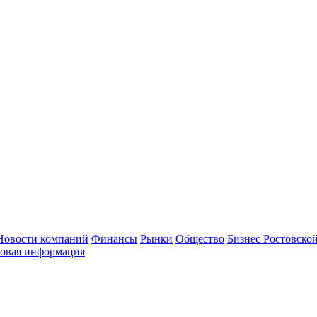
Новости компаний
Финансы
Рынки
Общество
Бизнес Ростовской
овая информация