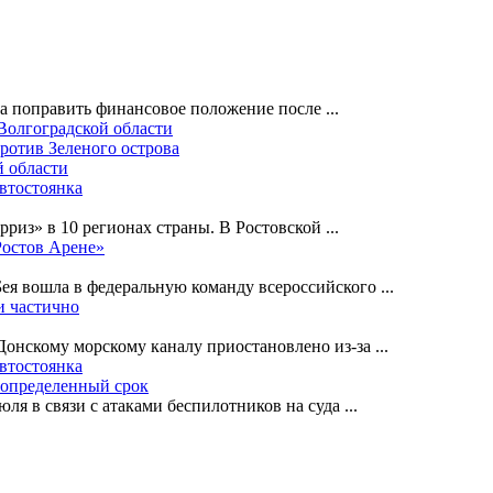
на поправить финансовое положение после
...
 Волгоградской области
ротив Зеленого острова
й области
автостоянка
рриз» в 10 регионах страны. В Ростовской
...
Ростов Арене»
Бея вошла в федеральную команду всероссийского
...
и частично
-Донскому морскому каналу приостановлено из-за
...
автостоянка
еопределенный срок
ля в связи с атаками беспилотников на суда
...