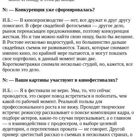
N: — Конкуренция уже сформировалась?
И.Б.: — В кинопроизводстве — нет, все дружат и друг другу
помогают. В сфере свадебной фотосъемки — другое дело,
рынок перенасыщен предложениями, поэтому конкуренция
жесткая. Но и там можно найти свою нишу, было бы желание.
В Ростове несколько видеостудий, но большинство дальше
свадебных съемок не развиваются. Таких, которые снимают
именно кино, по крайней мере пытаются, и могут показать
свое портфолио, в данный момент знаю две.
Короткометражки снимали несколько студий, но, кажется, все
бросили это дело.
N: — Ваши картины участвуют в кинофестивалях?
И.Б.: — Я в фестивали не верю. Увы, то, что сейчас
проводится, это скорее повод встретиться и поболтать, чем
какой-то рабочий момент. Реальной пользы для
профессионального роста я не вижу. Проходят творческие
встречи: режиссер рассказывает о поиске композиции кадра, о
подборе актеров, какие-то случаи пересказывает, а о главном
— о взаимодействии с продюсером, о выборе целевой
аудитории, о перспективах проката — не говорит. Другой
пример: цветистый рассказ о съемках в нескольких странах, о