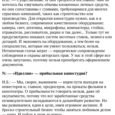
хотелось бы озвучивать объемы вложенных личных средств,
но они сопоставимы с суммами, требующимися для многих
серьезных начинаний, таких как строительство или
производство. Для открытия киностудии нужно, как и в
любом бизнесе, современное качественное оборудование:
камеры, свет, штативы, микрофоны, компьютеры, стойки,
отражатели, рассеиватели, рации и так далее... Только тут не
предусмотрено никаких систем льготных ставок, лизинга или
дотаций. И экономить на оборудовании, а тем более на
специалистах, которые им умеют пользоваться, нельзя.
Нетипичная статья затрат — юридическое сопровождение
соблюдения и охраны авторских прав. У нас в этой сфере все
очень запутанно, поэтому нельзя пренебрегать оформлением
документов.
N: — «Идиллия» — прибыльная киностудия?
И.Б.: — Мы, скорее, выживаем — ищем пути выходов на
инвесторов и, главное, продюсеров, на прокаты фильмов в
кинотеатры. О прибыльности говорить нельзя, даже об
окупаемости, потому что все заработанные средства
незамедлительно вкладываются в дальнейшее развитие. Но
мы развиваемся, идем к цели, имея огромное желание. Я
бросил строительный бизнес чтобы заняться любимым делом
— кино. И пойду в этом до конца.