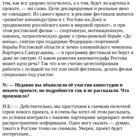
том, как все здорово получилось, а о том, будет ли картина в
прокате, — ни слова. Цели декларируемые и реальные явно
не совпадают. Из самого яркого: в рекламе фестиваля значатся
«развитие киноиндустрии в г. Ростове-на-Дону и
продвижение российского кино в мировой прокат», и при
этом ростовский фильм — спортивную, мотивационную,
наконец, патриотическую драму о греко-римской борьбе «До
конца», снятую при поддержке Федерации спортивной
борьбы Ростовской области и лично олимпийского чемпиона
Вартереса Самургашева, — в программу фестиваля не берут и
даже не смотрят. О каком развитии кинематографа Ростова
может идти речь? Так что я не считаю целесообразным
работать с оглядкой на тот или иной фестиваль, делать фильм
специально под участие.
N: — Недавно вы объявляли об участии киностудии в
некоем проекте, но подробности так и не рассказали. Что
произошло?
И.Б.: — Действительно, мы приступаем к съемкам пилотной
серии нового проекта, и я очень бы хотел об этом рассказать,
но условия контракта с нашими партнерами запрещают любое
распространение информации. Одно могу сказать — думаю,
такого в Ростове точно не снимали. Уверен, проект будет
интересным...