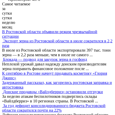
Самое читаемое
за
сутки
сутки
неделю
месяц
В Ростовской области объявили режим чрезвычайной
ситуации
Экспорт зерна из Ростовской области в июле сократился в 2,2
раза
В июле из Ростовской области экспортировали 397 тыс. тонн
зерна — в 2,2 раза меньше, чем в июле не самого
...
Блокада — подвод для закупок зерна в госфонд
Неплохой урожай давал надежду донским производителям
зерна поправить финансовое положение после
...
К сентябрю в Ростове начнут продавать косметику «Глория
Джинс»
Задержанный рассказал, как загорелись ростовская заправка и
автостоянка
Донские продавцы «Вайлдберриз» остановили отгрузки
За неделю атакам беспилотников подверглись склады
«Вайлдберриз» в 10 регионах страны. В Ростовской
...
За год дефицит консолидированного бюджета Ростовской
области сократился почти на 22%
Дефицит консолидированного бюджета Ростовской области,