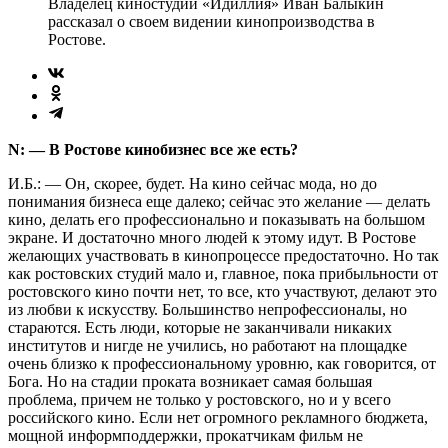
Владелец киностудии «Идиллия» Иван Балыкин
рассказал о своем видении кинопроизводства в
Ростове.
N: — В Ростове кинобизнес все же есть?
И.Б.: — Он, скорее, будет. На кино сейчас мода, но до
понимания бизнеса еще далеко; сейчас это желание — делать
кино, делать его профессионально и показывать на большом
экране. И достаточно много людей к этому идут. В Ростове
желающих участвовать в кинопроцессе предостаточно. Но так
как ростовских студий мало и, главное, пока прибыльности от
ростовского кино почти нет, то все, кто участвуют, делают это
из любви к искусству. Большинство непрофессионалы, но
стараются. Есть люди, которые не заканчивали никаких
институтов и нигде не учились, но работают на площадке
очень близко к профессиональному уровню, как говорится, от
Бога. Но на стадии проката возникает самая большая
проблема, причем не только у ростовского, но и у всего
российского кино. Если нет огромного рекламного бюджета,
мощной информподдержки, прокатчикам фильм не