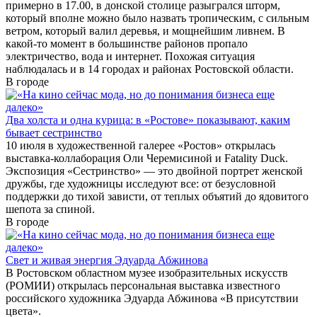
примерно в 17.00, в донской столице разыгрался шторм,
который вполне можно было назвать тропическим, с сильным
ветром, который валил деревья, и мощнейшим ливнем. В
какой-то момент в большинстве районов пропало
электричество, вода и интернет. Похожая ситуация
наблюдалась и в 14 городах и районах Ростовской области.
В городе
Два холста и одна курица: в «Ростове» показывают, каким
бывает сестринство
10 июля в художественной галерее «Ростов» открылась
выставка-коллаборация Оли Черемисиной и Fatality Duck.
Экспозиция «Сестринство» — это двойной портрет женской
дружбы, где художницы исследуют все: от безусловной
поддержки до тихой зависти, от теплых объятий до ядовитого
шепота за спиной.
В городе
Свет и живая энергия Эдуарда Абжинова
В Ростовском областном музее изобразительных искусств
(РОМИИ) открылась персональная выставка известного
российского художника Эдуарда Абжинова «В присутствии
цвета».