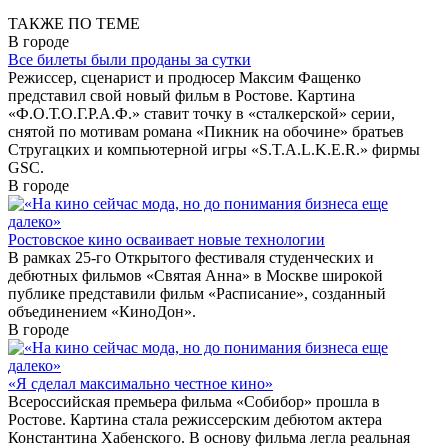
ТАКЖЕ ПО ТЕМЕ
В городе
Все билеты были проданы за сутки
Режиссер, сценарист и продюсер Максим Фащенко
представил свой новый фильм в Ростове. Картина
«Ф.О.Т.О.Г.Р.А.Ф.» ставит точку в «cталкерской» серии,
снятой по мотивам романа «Пикник на обочине» братьев
Стругацких и компьютерной игры «S.T.A.L.K.E.R.» фирмы
GSC.
В городе
Ростовское кино осваивает новые технологии
В рамках 25-го Открытого фестиваля студенческих и
дебютных фильмов «Святая Анна» в Москве широкой
публике представили фильм «Расписание», созданный
объединением «КиноДон».
В городе
«Я сделал максимально честное кино»
Всероссийская премьера фильма «Собибор» прошла в
Ростове. Картина стала режиссерским дебютом актера
Константина Хабенского. В основу фильма легла реальная