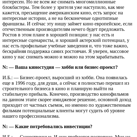
интересен. Но не всем же снимать многомиллионные
блокбастеры. Тем более у зрителя уже наступило, как мне
кажется, пресыщение американским кино, есть запрос на
интересные истории, а не на бесконечные однотипные
франшизы. И сейчас эту нишу займет кино европейское, если
отечественным производителям нечего будет предложить.
Ростов в этом плане в хорошей позиции: у нас есть и
интересные сценаристы, и хороший актерский потенциал, у
нас есть профильные учебные заведения и, что тоже важно,
бескрайняя поддержка самих ростовчан. Я уверен, массовое
кино у нас снимать можно и можно на этом зарабатывать.
N: — Ваша киностудия — хобби или бизнес-проект?
И.Б.: — Бизнес-проект, выросший из хобби. Она появилась
еще в 1996 году, для души, а сейчас я полностью перешел из
строительного бизнеса в кино и планирую выйти на
стабильную прибыль. Конечно, производство кинофильмов
на данном этапе скорее имиджевое решение, основной доход
приходит от частных съемок, но именно по художественным
фильмам потенциальные клиенты могут судить об уровне
нашего профессионализма.
N: — Какие потребовались инвестиции?
И.Б.: — Существенные. И они требуются постоянно. Мне не