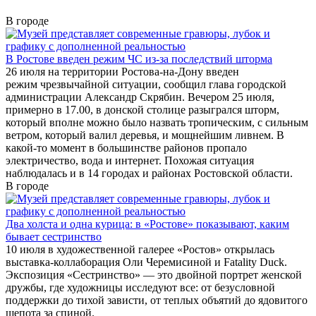
В городе
В Ростове введен режим ЧС из-за последствий шторма
26 июля на территории Ростова-на-Дону введен
режим чрезвычайной ситуации, сообщил глава городской
администрации Александр Скрябин. Вечером 25 июля,
примерно в 17.00, в донской столице разыгрался шторм,
который вполне можно было назвать тропическим, с сильным
ветром, который валил деревья, и мощнейшим ливнем. В
какой-то момент в большинстве районов пропало
электричество, вода и интернет. Похожая ситуация
наблюдалась и в 14 городах и районах Ростовской области.
В городе
Два холста и одна курица: в «Ростове» показывают, каким
бывает сестринство
10 июля в художественной галерее «Ростов» открылась
выставка-коллаборация Оли Черемисиной и Fatality Duck.
Экспозиция «Сестринство» — это двойной портрет женской
дружбы, где художницы исследуют все: от безусловной
поддержки до тихой зависти, от теплых объятий до ядовитого
шепота за спиной.