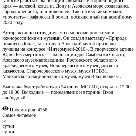
Многие работы в экспозиции связаны с историей родного
края — далекой, когда на Дону и Азовском море создавались
города-крепости, или новейшей. Так, на выставке можно
«почитать» графический роман, посвященный пандемийному
2020 году.
Автор активно сотрудничает со многими донскими и
южнороссийскими музеями. Он создал выставку «Природа
нижнего Дона», за которую Азовский музей признали
лучшим на конкурсе «Интермузей-2010». В творческом активе
Юрия Бессмертного — экспозиции для Самбекских высот,
Азовского музея-заповедника, Ростовского областного
краеведческого музея, Новочеркасского музея донского
казачества, Старочеркасского музея, музея НЭВЗа,
Майкопского национального музея, музея Владикавказа.
Выставка будет работать до 24 июня. МСИИД открыт с 12.00
до 19.00. Выходные — понедельник и вторник. Вход
свободный.
Просмотров: 4758
Самое читаемое
за
сутки
сутки