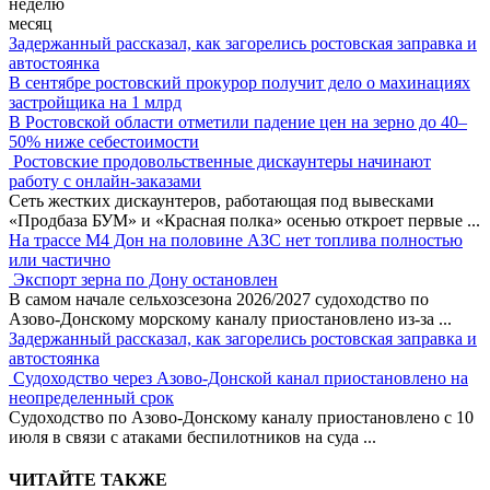
неделю
месяц
Задержанный рассказал, как загорелись ростовская заправка и
автостоянка
В сентябре ростовский прокурор получит дело о махинациях
застройщика на 1 млрд
В Ростовской области отметили падение цен на зерно до 40–
50% ниже себестоимости
Ростовские продовольственные дискаунтеры начинают
работу с онлайн-заказами
Сеть жестких дискаунтеров, работающая под вывесками
«Продбаза БУМ» и «Красная полка» осенью откроет первые
...
На трассе М4 Дон на половине АЗС нет топлива полностью
или частично
Экспорт зерна по Дону остановлен
В самом начале сельхозсезона 2026/2027 судоходство по
Азово-Донскому морскому каналу приостановлено из-за
...
Задержанный рассказал, как загорелись ростовская заправка и
автостоянка
Судоходство через Азово-Донской канал приостановлено на
неопределенный срок
Судоходство по Азово-Донскому каналу приостановлено с 10
июля в связи с атаками беспилотников на суда
...
ЧИТАЙТЕ ТАКЖЕ