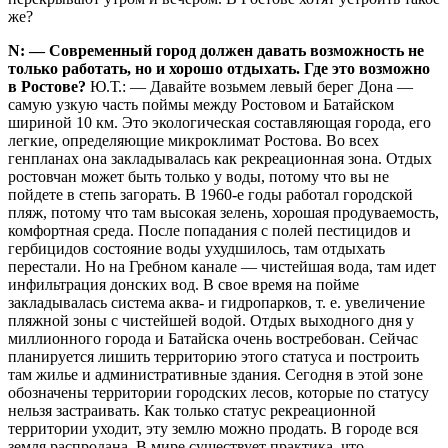
же?
N: — Современный город должен давать возможность не
только работать, но и хорошо отдыхать. Где это возможно
в Рос­тове?
Ю.Т.: — Давайте возьмем левый берег Дона —
самую узкую часть поймы между Ростовом и Батайском
шириной 10 км. Это экологическая составляющая города, его
легкие, определяющие микроклимат Ростова. Во всех
генпланах она закладывалась как рекреационная зона. Отдых
ростовчан может быть только у воды, потому что вы не
пойдете в степь загорать. В 1960-е годы работал городской
пляж, потому что там высокая зелень, хорошая продуваемость,
комфортная среда. После попадания с полей пестицидов и
гербицидов состояние воды ухудшилось, там отдыхать
перестали. Но на Гребном канале — чистейшая вода, там идет
инфильтрация донских вод. В свое время на пойме
закладывалась система аква- и гидропарков, т. е. увеличение
пляжной зоны с чистейшей водой. Отдых выходного дня у
миллионного города и Батайска очень востребован. Сейчас
планируется лишить территорию этого статуса и построить
там жилье и административные здания. Сегодня в этой зоне
обозначены территории городских лесов, которые по статусу
нельзя застраивать. Как только статус рекреационной
территории уходит, эту землю можно продать. В городе вся
земля распродана. В мире существует практика, что