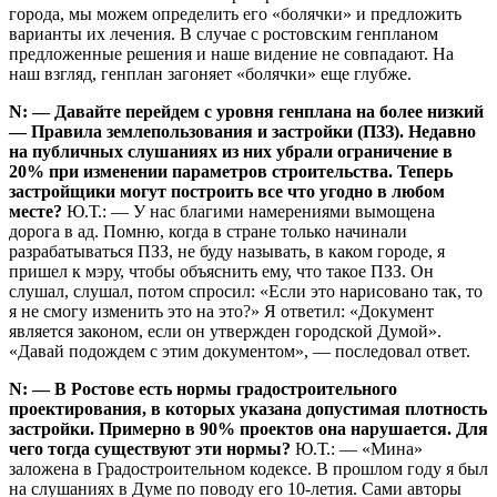
города, мы можем определить его «болячки» и предложить
варианты их лечения. В случае с ростовским генпланом
предложенные решения и наше видение не совпадают. На
наш взгляд, генплан загоняет «болячки» еще глубже.
N: — Давайте перейдем с уровня генплана на более низкий
— Правила землепользования и застройки (ПЗЗ). Недавно
на публичных слушаниях из них убрали ограничение в
20% при изменении параметров строительства. Теперь
застройщики могут построить все что угодно в любом
месте?
Ю.Т.: — У нас благими намерениями вымощена
дорога в ад. Помню, когда в стране только начинали
разрабатываться ПЗЗ, не буду называть, в каком городе, я
пришел к мэру, чтобы объяснить ему, что такое ПЗЗ. Он
слушал, слушал, потом спросил: «Если это нарисовано так, то
я не смогу изменить это на это?» Я ответил: «Документ
является законом, если он утвержден городской Думой».
«Давай подождем с этим документом», — последовал ответ.
N: — В Ростове есть нормы градостроительного
проектирования, в которых указана допустимая плотность
застройки. Примерно в 90% проектов она нарушается. Для
чего тогда существуют эти нормы?
Ю.Т.: — «Мина»
заложена в Градостроительном кодексе. В прошлом году я был
на слушаниях в Думе по поводу его 10-летия. Сами авторы