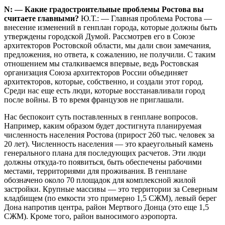
N: — Какие градостроительные проблемы Ростова вы
считаете главными?
Ю.Т.: — Главная проблема Ростова —
внесение изменений в генплан города, которые должны быть
утверждены городской Думой. Рассмотрев его в Союзе
архитекторов Ростовской области, мы дали свои замечания,
предложения, но ответа, к сожалению, не получили. С таким
отношением мы сталкиваемся впервые, ведь Ростовская
организация Союза архитекторов России объединяет
архитекторов, которые, собственно, и создали этот город.
Среди нас еще есть люди, которые восстанавливали город
после войны. В то время французов не приглашали.
Нас беспокоит суть поставленных в генплане вопросов.
Например, каким образом будет достигнута планируемая
численность населения Ростова (прирост 260 тыс. человек за
20 лет). Численность населения — это краеугольный камень
генерального плана для последующих расчетов. Эти люди
должны откуда-то появиться, быть обеспечены рабочими
местами, территориями для проживания. В генплане
обозначено около 70 площадок для комплексной жилой
застройки. Крупные массивы — это территории за Северным
кладбищем (по емкости это примерно 1,5 СЖМ), левый берег
Дона напротив центра, район Мертвого Донца (это еще 1,5
СЖМ). Кроме того, район выносимого аэропорта.