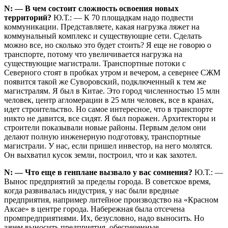
N: — В чем состоит сложность освоения новых
территорий?
Ю.Т.: — К 70 площадкам надо подвести
коммуникации. Представляете, какая нагрузка ляжет на
коммунальный комплекс и существующие сети. Сделать
можно все, но сколько это будет стоить? Я еще не говорю о
транспорте, потому что увеличивается нагрузка на
существующие магистрали. Транспортные потоки с
Северного стоят в пробках утром и вечером, а севернее СЖМ
появится такой же Суворовский, подключенный к тем же
магист­ралям. Я был в Китае. Это город численностью 15 млн
человек, центр агломерации в 25 млн человек, все в кранах,
идет строительство. Но самое интересное, что в транспорте
никто не давится, все сидят. Я был поражен. Архитекторы и
строители показывали новые районы. Первым делом они
делают полную инженерную подготовку, транспортные
магистрали. У нас, если пришел инвестор, на него молятся.
Он выхватил кусок земли, построил, что и как захотел.
N: — Что еще в генплане вызвало у вас сомнения?
Ю.Т.: —
Вынос предприятий за пределы города. В советское время,
когда развивалась индустрия, у нас были вредные
предприятия, например литейное производство на «Красном
Аксае» в центре города. Набережная была отсечена
промпредприятиями. Их, безусловно, надо выносить. Но
зачем выносить предприя­тия, обеспеченные