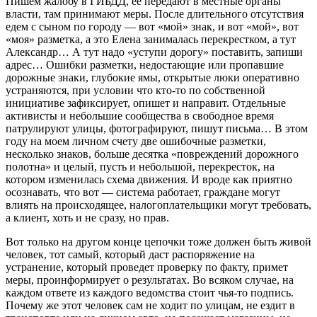
Пишем жалобу в ГИБДД, ее передают в местные органы
власти, там принимают меры. После длительного отсутствия
едем с сыном по городу — вот «мой» знак, и вот «мой», вот
«моя» разметка, а это Елена занималась перекрестком, а тут
Александр… А тут надо «уступи дорогу» поставить, запиши
адрес… Ошибки разметки, недостающие или пропавшие
дорожные знаки, глубокие ямы, открытые люки оперативно
устраняются, при условии что кто-то по собственной
инициативе зафиксирует, опишет и направит. Отдельные
активисты и небольшие сообщества в свободное время
патрулируют улицы, фотографируют, пишут письма… В этом
году на моем личном счету две ошибочные разметки,
несколько знаков, больше десятка «повреждений дорожного
полотна» и целый, пусть и небольшой, перекресток, на
котором изменилась схема движения. И вроде как приятно
осознавать, что вот — система работает, граждане могут
влиять на происходящее, налогоплательщики могут требовать,
а клиент, хоть и не сразу, но прав.
Вот только на другом конце цепочки тоже должен быть живой
человек, тот самый, который даст распоряжение на
устранение, который проведет проверку по факту, примет
меры, проинформирует о результатах. Во всяком случае, на
каждом ответе из каждого ведомства стоит чья-то подпись.
Почему же этот человек сам не ходит по улицам, не ездит в