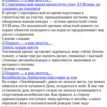
В Старочеркасской нашли крепостную стену XVIII века, но
сохранять не торопятся
В центре Старочеркасской во время подготовки к
строительству на участке, принадлежащем частному лицу,
обнаружена важная находка — остатки крепостной стены
XVIII века. По непонятной причине областной комитет по
охране объектов культурного наследия не предпринимает мер
для его сохранения.
Своими словами
Топить дальше некуда
Топливный кризис заставляет задуматься, кому сейчас бензин
нужнее, а также еще раз оценить риски, связанные с высокой
степенью автомобилизации и зависимости экономики от
моторного топлива.
Своими словами
Волейболисты Левбердона благодарят за душ
На пляже «Левобережный» давно не хватало места, где можно
обмыться после купания в Дону, охладиться в зной. В мае там
установили душ, которого сильно не хватало купающимся и
спортсменам-волейболистам. Как правило, в сторону
администрации поступают лишь критика и жалобы, а канал
обратной связи о положительной реакции тоже надо