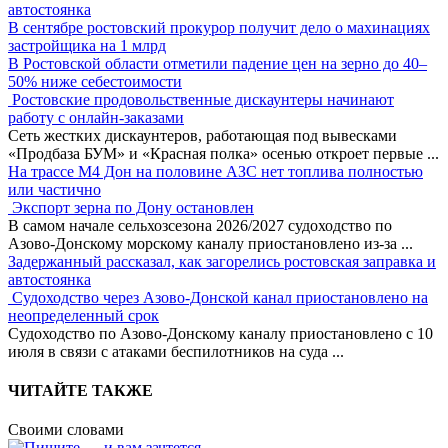
автостоянка
В сентябре ростовский прокурор получит дело о махинациях
застройщика на 1 млрд
В Ростовской области отметили падение цен на зерно до 40–
50% ниже себестоимости
Ростовские продовольственные дискаунтеры начинают
работу с онлайн-заказами
Сеть жестких дискаунтеров, работающая под вывесками
«Продбаза БУМ» и «Красная полка» осенью откроет первые
...
На трассе М4 Дон на половине АЗС нет топлива полностью
или частично
Экспорт зерна по Дону остановлен
В самом начале сельхозсезона 2026/2027 судоходство по
Азово-Донскому морскому каналу приостановлено из-за
...
Задержанный рассказал, как загорелись ростовская заправка и
автостоянка
Судоходство через Азово-Донской канал приостановлено на
неопределенный срок
Судоходство по Азово-Донскому каналу приостановлено с 10
июля в связи с атаками беспилотников на суда
...
ЧИТАЙТЕ ТАКЖЕ
Своими словами