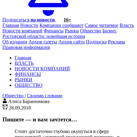
Подписаться
на новости
16+
Главная
Новости
Компании сообщают
Самое читаемое
Власть
Новости компаний
Финансы
Рынки
Общество
Бизнес
Ростовской области: новейшая история
Об издании
Архив газеты
Архив сайта
Подписка
Реклама
Правовая информация
Главная
ВЛАСТЬ
НОВОСТИ КОМПАНИЙ
ФИНАНСЫ
РЫНКИ
ОБЩЕСТВО
Общество
|
Своими словами
Алиса Баранникова
28.09.2018
Пишите — и вам зачтется…
Стоит достаточно глубоко окунуться в сферу
пресловутой «активной гражданской позиции», и