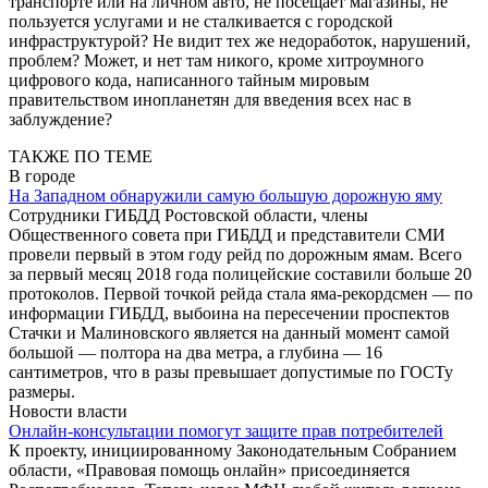
транспорте или на личном авто, не посещает магазины, не
пользуется услугами и не сталкивается с городской
инфраструктурой? Не видит тех же недоработок, нарушений,
проблем? Может, и нет там никого, кроме хитроумного
цифрового кода, написанного тайным мировым
правительством инопланетян для введения всех нас в
заблуждение?
ТАКЖЕ ПО ТЕМЕ
В городе
На Западном обнаружили самую большую дорожную яму
Сотрудники ГИБДД Ростовской области, члены
Общественного совета при ГИБДД и представители СМИ
провели первый в этом году рейд по дорожным ямам. Всего
за первый месяц 2018 года полицейские составили больше 20
протоколов. Первой точкой рейда стала яма-рекордсмен — по
информации ГИБДД, выбоина на пересечении проспектов
Стачки и Малиновского является на данный момент самой
большой — полтора на два метра, а глубина — 16
сантиметров, что в разы превышает допустимые по ГОСТу
размеры.
Новости власти
Онлайн-консультации помогут защите прав потребителей
К проекту, инициированному Законодательным Собранием
области, «Правовая помощь онлайн» присоединяется