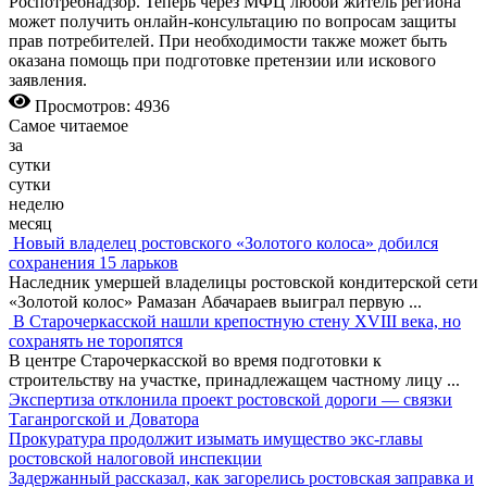
Роспотребнадзор. Теперь через МФЦ любой житель региона
может получить онлайн-консультацию по вопросам защиты
прав потребителей. При необходимости также может быть
оказана помощь при подготовке претензии или искового
заявления.
Просмотров: 4936
Самое читаемое
за
сутки
сутки
неделю
месяц
Новый владелец ростовского «Золотого колоса» добился
сохранения 15 ларьков
Наследник умершей владелицы ростовской кондитерской сети
«Золотой колос» Рамазан Абачараев выиграл первую
...
В Старочеркасской нашли крепостную стену XVIII века, но
сохранять не торопятся
В центре Старочеркасской во время подготовки к
строительству на участке, принадлежащем частному лицу
...
Экспертиза отклонила проект ростовской дороги — связки
Таганрогской и Доватора
Прокуратура продолжит изымать имущество экс-главы
ростовской налоговой инспекции
Задержанный рассказал, как загорелись ростовская заправка и