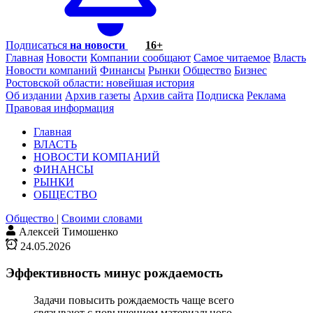
Подписаться
на новости
16+
Главная
Новости
Компании сообщают
Самое читаемое
Власть
Новости компаний
Финансы
Рынки
Общество
Бизнес
Ростовской области: новейшая история
Об издании
Архив газеты
Архив сайта
Подписка
Реклама
Правовая информация
Главная
ВЛАСТЬ
НОВОСТИ КОМПАНИЙ
ФИНАНСЫ
РЫНКИ
ОБЩЕСТВО
Общество
|
Своими словами
Алексей Тимошенко
24.05.2026
Эффективность минус рождаемость
Задачи повысить рождаемость чаще всего
связывают с повышением материального