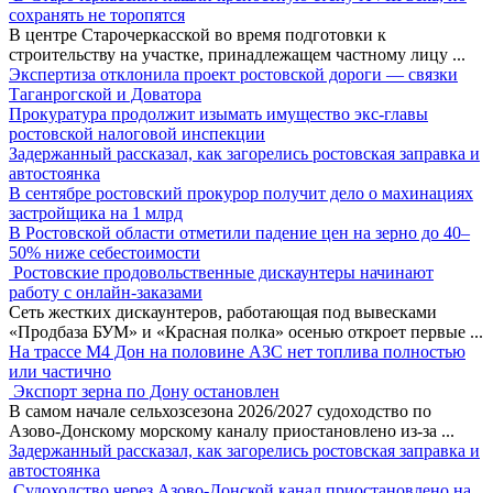
сохранять не торопятся
В центре Старочеркасской во время подготовки к
строительству на участке, принадлежащем частному лицу
...
Экспертиза отклонила проект ростовской дороги — связки
Таганрогской и Доватора
Прокуратура продолжит изымать имущество экс-главы
ростовской налоговой инспекции
Задержанный рассказал, как загорелись ростовская заправка и
автостоянка
В сентябре ростовский прокурор получит дело о махинациях
застройщика на 1 млрд
В Ростовской области отметили падение цен на зерно до 40–
50% ниже себестоимости
Ростовские продовольственные дискаунтеры начинают
работу с онлайн-заказами
Сеть жестких дискаунтеров, работающая под вывесками
«Продбаза БУМ» и «Красная полка» осенью откроет первые
...
На трассе М4 Дон на половине АЗС нет топлива полностью
или частично
Экспорт зерна по Дону остановлен
В самом начале сельхозсезона 2026/2027 судоходство по
Азово-Донскому морскому каналу приостановлено из-за
...
Задержанный рассказал, как загорелись ростовская заправка и
автостоянка
Судоходство через Азово-Донской канал приостановлено на