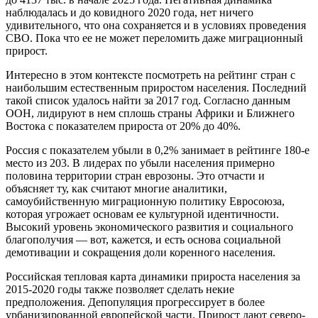
наблюдалась и до ковидного 2020 года, нет ничего
удивительного, что она сохраняется и в условиях проведения
СВО. Пока что ее не может переломить даже миграционный
прирост.
Интересно в этом контексте посмотреть на рейтинг стран с
наибольшим естественным приростом населения. Последний
такой список удалось найти за 2017 год. Согласно данным
ООН, лидируют в нем сплошь страны Африки и Ближнего
Востока с показателем прироста от 20% до 40%.
Россия с показателем убыли в 0,2% занимает в рейтинге 180-е
место из 203. В лидерах по убыли населения примерно
половина территории стран еврозоны. Это отчасти и
объясняет ту, как считают многие аналитики,
самоубийственную миграционную политику Евросоюза,
которая угрожает основам ее культурной идентичности.
Высокий уровень экономического развития и социального
благополучия — вот, кажется, и есть основа социальной
демотивации и сокращения доли коренного населения.
Российская тепловая карта динамики прироста населения за
2015-2020 годы также позволяет сделать некие
предположения. Депопуляция прогрессирует в более
урбанизированной европейской части. Прирост дают северо-