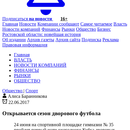
Подписаться
на новости
16+
Главная
Новости
Компании сообщают
Самое читаемое
Власть
Новости компаний
Финансы
Рынки
Общество
Бизнес
Ростовской области: новейшая история
Об издании
Архив газеты
Архив сайта
Подписка
Реклама
Правовая информация
Главная
ВЛАСТЬ
НОВОСТИ КОМПАНИЙ
ФИНАНСЫ
РЫНКИ
ОБЩЕСТВО
Общество
|
Спорт
Алиса Баранникова
22.06.2017
Открывается сезон дворового футбола
24 июня на спортивной площадке гимназии № 35
пройдет первый матч ежегодного Кубка дворовых