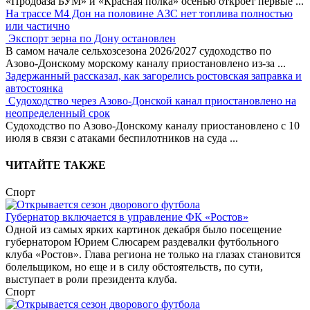
«Продбаза БУМ» и «Красная полка» осенью откроет первые
...
На трассе М4 Дон на половине АЗС нет топлива полностью
или частично
Экспорт зерна по Дону остановлен
В самом начале сельхозсезона 2026/2027 судоходство по
Азово-Донскому морскому каналу приостановлено из-за
...
Задержанный рассказал, как загорелись ростовская заправка и
автостоянка
Судоходство через Азово-Донской канал приостановлено на
неопределенный срок
Судоходство по Азово-Донскому каналу приостановлено с 10
июля в связи с атаками беспилотников на суда
...
ЧИТАЙТЕ ТАКЖЕ
Спорт
Губернатор включается в управление ФК «Ростов»
Одной из самых ярких картинок декабря было посещение
губернатором Юрием Слюсарем раздевалки футбольного
клуба «Ростов». Глава региона не только на глазах становится
болельщиком, но еще и в силу обстоятельств, по сути,
выступает в роли президента клуба.
Спорт