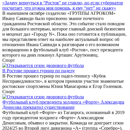
«Задачу вернуться в “Ростов” не ставлю, но если губернатор
посчитает, что нужна моя помощь, я ему “нет” не скажу»
В нынешнем октябре создателю «ГРУППЫ АГРОКОМ»
Ивану Саввиди было присвоено звание почетного
гражданина Ростовской области. Это событие стало поводом
для большого интервью, которое главный донской бизнесмен
и меценат дал «Городу N». Пока оно готовится к публикации,
мы представляем ответ на наиболее актуальный вопрос об
отношении Ивана Саввиди к разговорам о его возможном
возвращении в футбольный клуб «Ростов», пост президента
которого на днях покинул Арташес Арутюнянц.
Спорт
В Ростове прошел турнир по паделу
В Ростове прошел турнир по падел-теннису «Кубок
Несправедливости», в котором приняли участие знаменитые
ростовские спортсмены Юлия Манагарова и Егор Голенков.
Спорт
Футбольный клуб президента холдинга «Форте» Александра
Денисова прекратил существование
Футбольный клуб «Форте» из Таганрога, основанный в 2019
году президентом холдинга «Форте» Александром
Денисовым, объявил о закрытии. Команда не доиграет сезон
2024/25 во Второй лиге дивизиона «А» (группа «Серебро»).