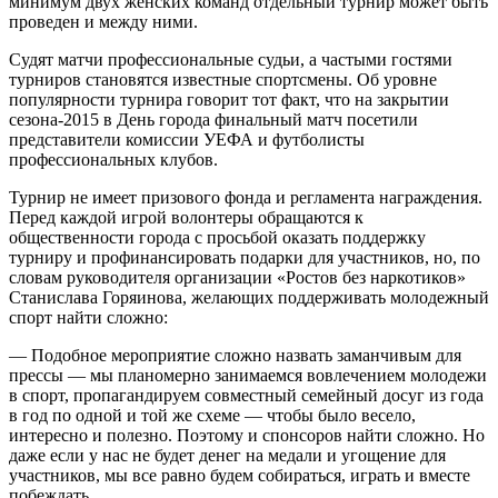
минимум двух женских команд отдельный турнир может быть
проведен и между ними.
Судят матчи профессиональные судьи, а частыми гостями
турниров становятся известные спортсмены. Об уровне
популярности турнира говорит тот факт, что на закрытии
сезона-2015 в День города финальный матч посетили
представители комиссии УЕФА и футболисты
профессиональных клубов.
Турнир не имеет призового фонда и регламента награждения.
Перед каждой игрой волонтеры обращаются к
общественности города с просьбой оказать поддержку
турниру и профинансировать подарки для участников, но, по
словам руководителя организации «Ростов без наркотиков»
Станислава Горяинова, желающих поддерживать молодежный
спорт найти сложно:
— Подобное мероприятие сложно назвать заманчивым для
прессы — мы планомерно занимаемся вовлечением молодежи
в спорт, пропагандируем совместный семейный досуг из года
в год по одной и той же схеме — чтобы было весело,
интересно и полезно. Поэтому и спонсоров найти сложно. Но
даже если у нас не будет денег на медали и угощение для
участников, мы все равно будем собираться, играть и вместе
побеждать.