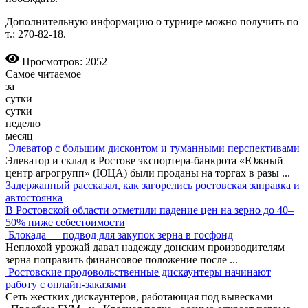
Дополнительную информацию о турнире можно получить по
т.: 270-82-18.
Просмотров: 2052
Самое читаемое
за
сутки
сутки
неделю
месяц
Элеватор с большим дисконтом и туманными перспективами
Элеватор и склад в Ростове экспортера-банкрота «Южный
центр агрогрупп» (ЮЦА) были проданы на торгах в разы
...
Задержанный рассказал, как загорелись ростовская заправка и
автостоянка
В Ростовской области отметили падение цен на зерно до 40–
50% ниже себестоимости
Блокада — подвод для закупок зерна в госфонд
Неплохой урожай давал надежду донским производителям
зерна поправить финансовое положение после
...
Ростовские продовольственные дискаунтеры начинают
работу с онлайн-заказами
Сеть жестких дискаунтеров, работающая под вывесками