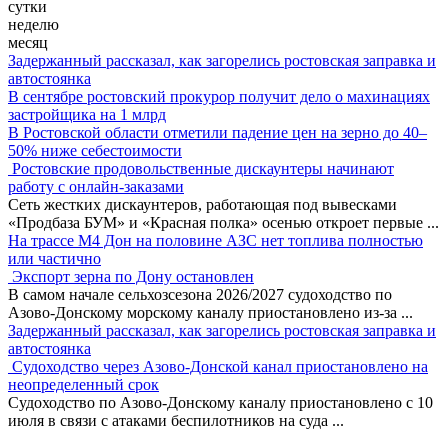
сутки
неделю
месяц
Задержанный рассказал, как загорелись ростовская заправка и
автостоянка
В сентябре ростовский прокурор получит дело о махинациях
застройщика на 1 млрд
В Ростовской области отметили падение цен на зерно до 40–
50% ниже себестоимости
Ростовские продовольственные дискаунтеры начинают
работу с онлайн-заказами
Сеть жестких дискаунтеров, работающая под вывесками
«Продбаза БУМ» и «Красная полка» осенью откроет первые
...
На трассе М4 Дон на половине АЗС нет топлива полностью
или частично
Экспорт зерна по Дону остановлен
В самом начале сельхозсезона 2026/2027 судоходство по
Азово-Донскому морскому каналу приостановлено из-за
...
Задержанный рассказал, как загорелись ростовская заправка и
автостоянка
Судоходство через Азово-Донской канал приостановлено на
неопределенный срок
Судоходство по Азово-Донскому каналу приостановлено с 10
июля в связи с атаками беспилотников на суда
...