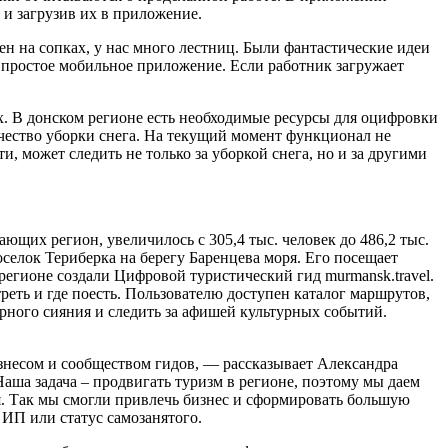
 и загрузив их в приложение.
н на сопках, у нас много лестниц. Были фантастические идеи
ли простое мобильное приложение. Если работник загружает
х. В донском регионе есть необходимые ресурсы для оцифровки
чество уборки снега. На текущий момент функционал не
и, может следить не только за уборкой снега, но и за другими
ющих регион, увеличилось с 305,4 тыс. человек до 486,2 тыс.
селок Териберка на берегу Баренцева моря. Его посещает
 регионе создали Цифровой туристический гид murmansk.travel.
треть и где поесть. Пользователю доступен каталог маршрутов,
ерного сияния и следить за афишей культурных событий.
знесом и сообществом гидов, — рассказывает Александра
аша задача – продвигать туризм в регионе, поэтому мы даем
я. Так мы смогли привлечь бизнес и сформировать большую
 ИП или статус самозанятого.