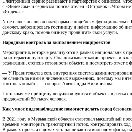
Электронный сервис развивают в партнерстве с бизнесом. Что
с «Яндексом» и сервисом поиска отелей «Островок». Чтобы н
«Яндекса».
N не нашел аналогов платформы с подобным функционалом в Ро
самолет, забронировать гостиницу и найти информацию об инт
донскому краю, помочь бизнесу продвигать свои услуги.
Народный контроль за выполнением нацпроектов
Мероприятия, которые реализуются в рамках национальных прое
на интерактивную карту. Она показывает какие проекты и в к
реализации, степень готовности объекта и посмотреть отчет с
— У Правительства есть внутренняя система администрировани
не следить за ними в численных выражениях, поэтому мы инт
контроль онлайн, — говорит Александра Никипелова.
По такому же принципу визуализируются и объекты в рамках п
предложений 50 тысяч человек.
Как умное видеонаблюдение помогает делать город безопасн
В 2021 году в Мурманской области стартовал масштабный про
времени мониторить транспортный поток, контролировать ход с
В рамках проекта в домах устанавливаются видеодомофоны, на