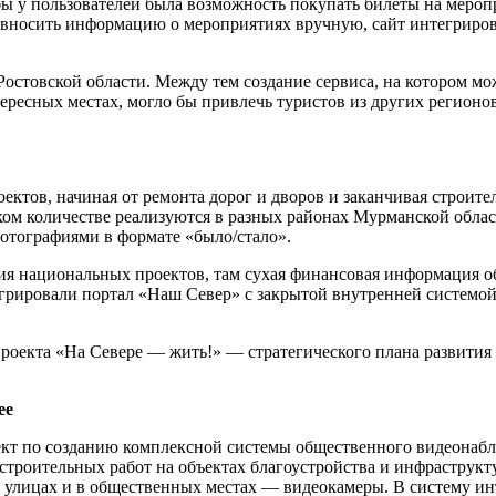
бы у пользователей была возможность покупать билеты на мероп
е вносить информацию о мероприятиях вручную, сайт интегриро
стовской области. Между тем создание сервиса, на котором мо
ересных местах, могло бы привлечь туристов из других регионо
ктов, начиная от ремонта дорог и дворов и заканчивая строите
аком количестве реализуются в разных районах Мурманской обла
 фотографиями в формате «было/стало».
я национальных проектов, там сухая финансовая информация об 
егрировали портал «Наш Север» с закрытой внутренней системо
роекта «На Севере — жить!» — стратегического плана развития
ее
ект по созданию комплексной системы общественного видеонабл
троительных работ на объектах благоустройства и инфраструкту
 улицах и в общественных местах — видеокамеры. В систему ин