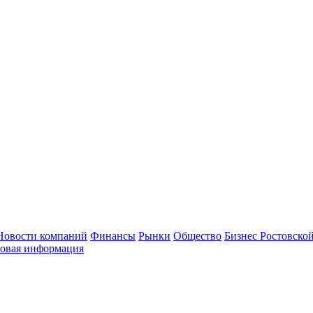
Новости компаний
Финансы
Рынки
Общество
Бизнес Ростовской
овая информация