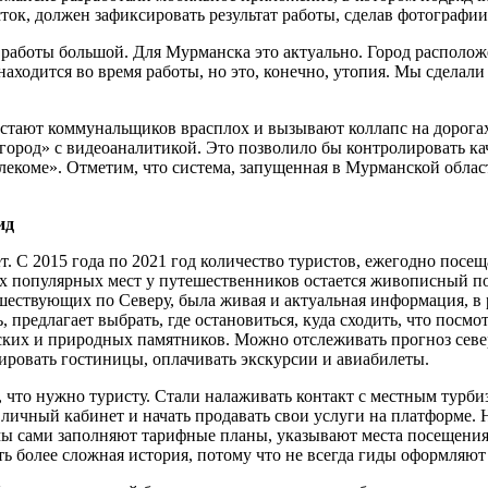
ток, должен зафиксировать результат работы, сделав фотографии
аботы большой. Для Мурманска это актуально. Город расположе
 находится во время работы, но это, конечно, утопия. Мы сдела
застают коммунальщиков врасплох и вызывают коллапс на дорога
род» с видеоаналитикой. Это позволило бы контролировать ка
елекоме». Отметим, что система, запущенная в Мурманской област
ид
. С 2015 года по 2021 год количество туристов, ежегодно посеща
ых популярных мест у путешественников остается живописный по
тешествующих по Северу, была живая и актуальная информация, в
 предлагает выбрать, где остановиться, куда сходить, что посмо
ических и природных памятников. Можно отслеживать прогноз сев
ировать гостиницы, оплачивать экскурсии и авиабилеты.
что нужно туристу. Стали налаживать контакт с местным турби
ичный кабинет и начать продавать свои услуги на платформе. Н
рмы сами заполняют тарифные планы, указывают места посещени
ть более сложная история, потому что не всегда гиды оформляют