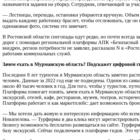
назначаются задания на уборку. Сотрудник, отвечающий за учас
— Лестницы, переходы, остановки убираются вручную. Объем р
выдать каждому работнику браслет, чтобы отслеживать, где он
одинаковые фото, система это замечает.
В Ростовской области снегопады идут редко, но почти всегда 
дорог с помощью региональной платформы АПК «Безопасный го
внедрен, регион потребности не заявлял, рассказали N в «Рост
работами коммунальных служб.
Зачем ехать в Мурманскую область? Подскажет цифровой г
Последние 8 лет турпоток в Мурманскую область заметно растет
человек. Данные за 2022 год еще не подведены. Одним из сам
около 40 тысяч человек в год. Для того, чтобы у туристов, пу
Платформа помогает понять, зачем ехать в Мурманскую область,
экскурсий, отелей, кафе, ресторанов, музеев, театров, истор
Платформа работает и как маркетплейс: дает возможность брон
— Мы хотели дать живую и интересную информацию обо всем, 
Никипелова. — Турфирмы в два клика могут зарегистрировать л
бизнесу возможность бесплатно размещаться на сайте. Турфи
базу экскурсий. Сейчас подключаем к платформе гидов. Это чу