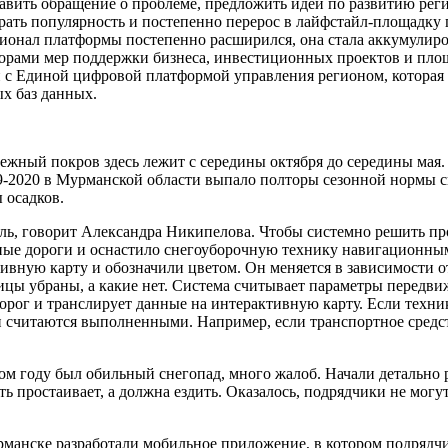
авить обращение о проблеме, предложить идеи по развитию реги
рать популярность и постепенно перерос в лайфстайл-площадку 
онал платформы постепенно расширился, она стала аккумулиров
рами мер поддержки бизнеса, инвестиционных проектов и площ
ан с Единой цифровой платформой управления регионом, которая
х баз данных.
ежный покров здесь лежит с середины октября до середины мая
9-2020 в Мурманской области выпало полторы сезонной нормы сне
 осадков.
оль, говорит Александра Никипелова. Чтобы системно решить пр
ые дороги и оснастило снегоуборочную технику навигационным
ную карту и обозначили цветом. Он меняется в зависимости от 
лицы убраны, а какие нет. Система считывает параметры передв
рог и транслирует данные на интерактивную карту. Если техник
считаются выполненными. Например, если транспортное средство
м году был обильный снегопад, много жалоб. Начали детально р
сть простаивает, а должна ездить. Оказалось, подрядчики не мо
урманске разработали мобильное приложение, в котором подряд