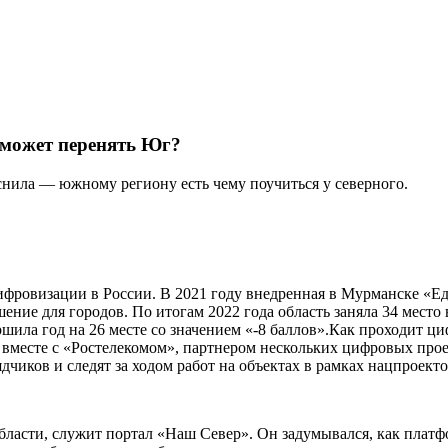
 может перенять Юг?
нила — южному региону есть чему поучиться у северного.
ифровизации в России. В 2021 году внедренная в Мурманске «Е
ние для городов. По итогам 2022 года область заняла 34 мест
вершила год на 26 месте со значением «-8 баллов».Как проходит 
вместе с «Ростелекомом», партнером нескольких цифровых проек
ков и следят за ходом работ на объектах в рамках нацпроекто
ласти, служит портал «Наш Север». Он задумывался, как платф