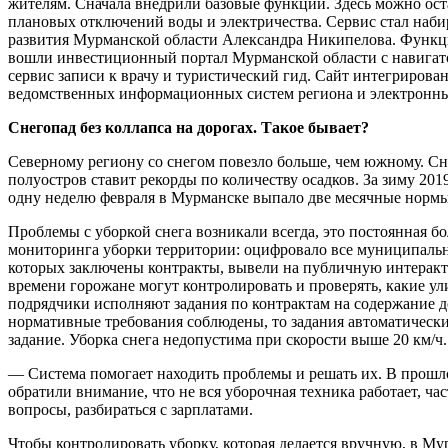
жителям. Сначала внедрили базовые функции. Здесь можно ост
плановых отключений воды и электричества. Сервис стал наби
развития Мурманской области Александра Никипелова. Функци
вошли инвестиционный портал Мурманской области с навигато
сервис записи к врачу и туристический гид. Сайт интегриров
ведомственных информационных систем региона и электронны
Снегопад без коллапса на дорогах. Такое бывает?
Северному региону со снегом повезло больше, чем южному. Сн
полуостров ставит рекорды по количеству осадков. За зиму 201
одну неделю февраля в Мурманске выпало две месячные нормы
Проблемы с уборкой снега возникали всегда, это постоянная б
мониторинга уборки территории: оцифровало все муниципальн
которых заключены контракты, вывели на публичную интерактив
времени горожане могут контролировать и проверять, какие у
подрядчики исполняют задания по контрактам на содержание до
нормативные требования соблюдены, то задания автоматически 
задание. Уборка снега недопустима при скорости выше 20 км/ч.
— Система помогает находить проблемы и решать их. В прошло
обратили внимание, что не вся уборочная техника работает, ча
вопросы, разбираться с зарплатами.
Чтобы контролировать уборку, которая делается вручную, в М