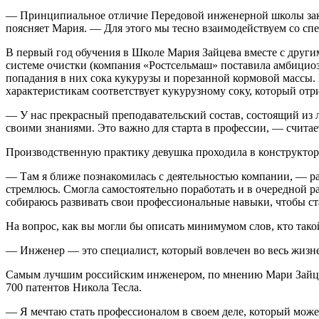
— Принципиальное отличие Передовой инженерной школы заклю
поясняет Мария. — Для этого мы тесно взаимодействуем со сп
В первый год обучения в Школе Мария Зайцева вместе с други
системе очистки (компания «Ростсельмаш» поставила амбицио
попадания в них сока кукурузы и порезанной кормовой массы.
характеристикам соответствует кукурузному соку, который отр
— У нас прекрасный преподавательский состав, состоящий из л
своими знаниями. Это важно для старта в профессии, — считае
Производственную практику девушка проходила в конструктор
— Там я ближе познакомилась с деятельностью компании, — рас
стремлюсь. Смогла самостоятельно поработать и в очередной р
собираюсь развивать свои профессиональные навыки, чтобы с
На вопрос, как вы могли бы описать минимумом слов, кто тако
— Инженер — это специалист, который вовлечен во весь жизн
Самым лучшим российским инженером, по мнению Мари Зайцев
700 патентов Никола Тесла.
— Я мечтаю стать профессионалом в своем деле, который мож