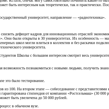
 доме. Кстати, сейчас могу самостоятельно починить какие-то б
ожет быть интересным как теоретически, так и практически. После
осударственный университет, направление — «радиотехника».
ы снизить дефицит кадров для инновационных отраслей экономики
». Они были открыты в 30 университетах. Их особенность — м
енерных школ могли влиться в коллектив и без раскачки подкл
технического университета.
тудентов Школы с большим интересом смотрит весь университет
ая возможность познакомиться с новыми людьми, получить знани
пе это было тестирование.
ов из 100. На втором этапе — собеседование с представителями 
арантирована стипендия от компании «Ростсельмаш» (30 000 руб
может быть увеличена до 50 000 рублей.
процесс в обычном вузе.