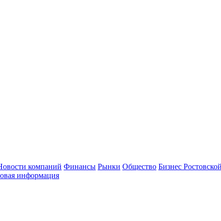
Новости компаний
Финансы
Рынки
Общество
Бизнес Ростовской
овая информация