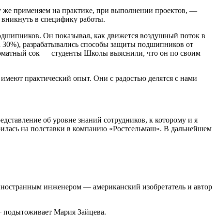
 же применяем на практике, при выполнении проектов, —
 вникнуть в специфику работы.
подшипников. Он показывал, как движется воздушный поток в
 30%), разрабатывались способы защиты подшипников от
 томатный сок — студенты Школы выяснили, что он по своим
 имеют практический опыт. Они с радостью делятся с нами
дставление об уровне знаний сотрудников, к которому и я
троилась на полставки в компанию «Ростсельмаш». В дальнейшем
ностранным инженером — американский изобретатель и автор
— подытоживает Мария Зайцева.