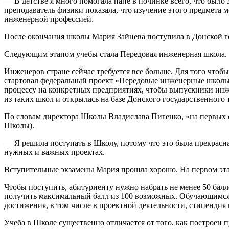
— В детстве я много помогала папе в починке всего, что было
преподаватель физики показала, что изучение этого предмета м
инженерной профессией.
После окончания школы Мария Зайцева поступила в Донской г
Следующим этапом учебы стала Передовая инженерная школа.
Инженеров стране сейчас требуется все больше. Для того чтоб
стартовал федеральный проект «Передовые инженерные школы
процессу на конкретных предприятиях, чтобы выпускники инж
из таких школ и открылась на базе Донского государственного 
По словам директора Школы Владислава Пигенко, «на первых с
Школы).
— Я решила поступать в Школу, потому что это была прекрасн
нужных и важных проектах.
Вступительные экзамены Мария прошла хорошо. На первом эта
Чтобы поступить, абитуриенту нужно набрать не менее 50 балл
получить максимальный балл из 100 возможных. Обучающимся г
достижения, в том числе в проектной деятельности, стипендия 
Учеба в Школе существенно отличается от того, как построен 