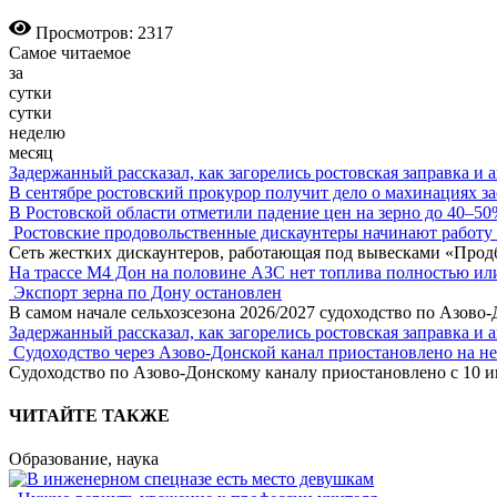
Просмотров: 2317
Самое читаемое
за
сутки
сутки
неделю
месяц
Задержанный рассказал, как загорелись ростовская заправка и 
В сентябре ростовский прокурор получит дело о махинациях з
В Ростовской области отметили падение цен на зерно до 40–5
Ростовские продовольственные дискаунтеры начинают работу 
Сеть жестких дискаунтеров, работающая под вывесками «Прод
На трассе М4 Дон на половине АЗС нет топлива полностью ил
Экспорт зерна по Дону остановлен
В самом начале сельхозсезона 2026/2027 судоходство по Азово
Задержанный рассказал, как загорелись ростовская заправка и 
Судоходство через Азово-Донской канал приостановлено на н
Судоходство по Азово-Донскому каналу приостановлено с 10 ию
ЧИТАЙТЕ ТАКЖЕ
Образование, наука