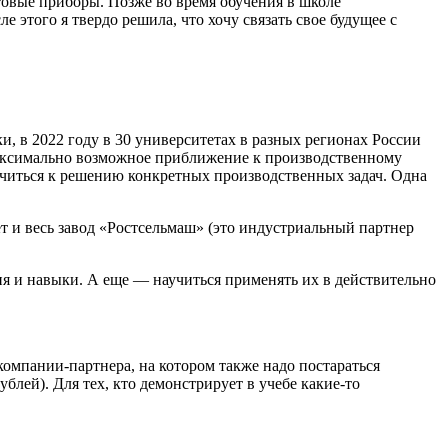
ытовые приборы. Позже во время обучения в школе
 этого я твердо решила, что хочу связать свое будущее с
, в 2022 году в 30 университетах в разных регионах России
аксимально возможное приближение к производственному
ючиться к решению конкретных производственных задач. Одна
 и весь завод «Ростсельмаш» (это индустриальный партнер
я и навыки. А еще — научиться применять их в действительно
компании-партнера, на котором также надо постараться
лей). Для тех, кто демонстрирует в учебе какие-то