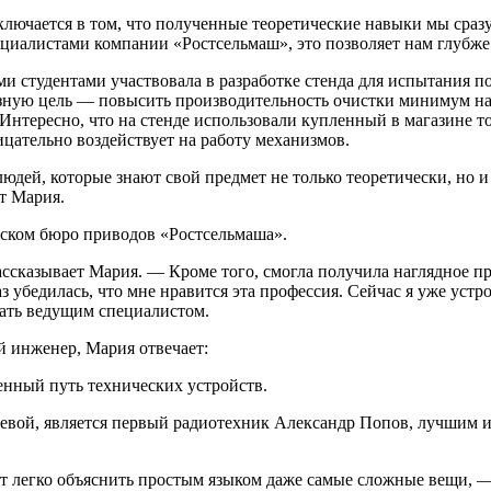
чается в том, что полученные теоретические навыки мы сразу
ециалистами компании «Ростсельмаш», это позволяет нам глубже
ми студентами участвовала в разработке стенда для испытания 
зную цель — повысить производительность очистки минимум на
 Интересно, что на стенде использовали купленный в магазине
ицательно воздействует на работу механизмов.
юдей, которые знают свой предмет не только теоретически, но и
т Мария.
ском бюро приводов «Ростсельмаша».
сказывает Мария. — Кроме того, смогла получила наглядное пре
аз убедилась, что мне нравится эта профессия. Сейчас я уже ус
тать ведущим специалистом.
й инженер, Мария отвечает:
енный путь технических устройств.
ой, является первый радиотехник Александр Попов, лучшим и
ет легко объяснить простым языком даже самые сложные вещи, 