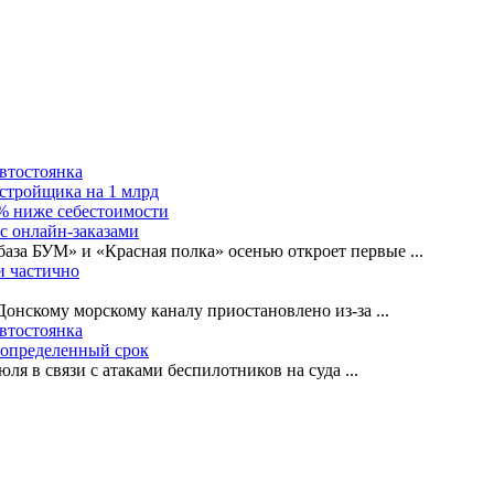
автостоянка
астройщика на 1 млрд
0% ниже себестоимости
с онлайн-заказами
база БУМ» и «Красная полка» осенью откроет первые
...
и частично
-Донскому морскому каналу приостановлено из-за
...
автостоянка
еопределенный срок
ля в связи с атаками беспилотников на суда
...