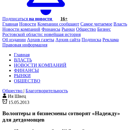
Подписаться
на новости
16+
Главная
Новости
Компании сообщают
Самое читаемое
Власть
Новости компаний
Финансы
Рынки
Общество
Бизнес
Ростовской области: новейшая история
Об издании
Архив газеты
Архив сайта
Подписка
Реклама
Правовая информация
Главная
ВЛАСТЬ
НОВОСТИ КОМПАНИЙ
ФИНАНСЫ
РЫНКИ
ОБЩЕСТВО
Общество
|
Благотворительность
Ия Швец
15.05.2013
Волонтеры и бизнесмены сотворят «Надежду»
для детдомовцев