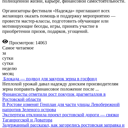
полноценной жизни, карьере, финансовой самостоятельности.
Организаторы фестиваля «Надежда» приглашают всех
желающих оказать помощь и поддержку мероприятию —
провести мастер-классы, подготовить обучающие или
мотивирующие беседы, игры, принять учас­тие в
приобретении призов, подарков, угощений.
Просмотров: 14063
Самое читаемое
за
сутки
сутки
неделю
месяц
Блокада — подвод для закупок зерна в госфонд
Неплохой урожай давал надежду донским производителям
зерна поправить финансовое положение после
...
Финансисты отметили рост покупок драгметаллов в
Ростовской области
В Ростове изменят Генплан для части улицы Левобережной
напротив Зеленого острова
Экспертиза отклонила проект ростовской дороги — связки
Таганрогской и Доватора
Задержанный рассказал, как загорелись ростовская заправка и