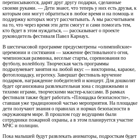
переписываются, дарят друг другу подарки, сделанные
своими руками. — Дети знают, что теперь у них есть друзья, к
которым они могут обратиться в любое время и на помощь и
поддержку которых могут рассчитывать. А мы рассчитываем
на то, что через время эти дети смогут и сами помогать тем,
кто будет в этом нуждаться, — рассказывает о проекте
руководитель фестиваля Павел Карнаух.
В шестичасовой программе предус­мотрены «олимпийские»
церемонии и состязания — зажжение фестивального огня,
чемпионская разминка, веселые старты, соревнования по
футболу, волейболу. Творческая часть программы
подразумевает занятия на любой вкус — викторины, караоке,
фотоплощадку, игротеку. Завершат фестиваль вручение
подарков, награждение победителей и концерт. Для дошколят
будет организована развлекательная зона с подвижными и
тихими играми, творческими мас­тер-классами. В рамках
фестиваля также будет работать «Площадка безопасности»,
ставшая уже традиционной частью мероприятия. На площадке
дети получают знания о правилах и нормах безопасности в
окружающем мире. В прошлом году ведущими были
сотрудники пожарной охраны, а в этом планируется участие
МЧС и полиции.
Пока малышей будут развлекать аниматоры, подросткам будет