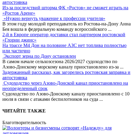
автостоянка
Из-за последствий шторма ФК «Ростов» не сможет играть на
«Ростов Арене»
«Нужно вернуть уважение к профессии учителя»
В этом году молодой преподаватель из Ростова-на-Дону Анна
Бея вошла в федеральную команду всероссийского
...
2-й в Европе оператор доставки стал партнером ростовской
«Глории джинс»
На трассе М4 Дон на половине АЗС нет топлива полностью
или частично
Экспорт зерна по Дону остановлен
В самом начале сельхозсезона 2026/2027 судоходство по
Азово-Донскому морскому каналу приостановлено из-за
...
Задержанный рассказал, как загорелись ростовская заправка и
автостоянка
Судоходство через Азово-Донской канал приостановлено на
неопределенный срок
Судоходство по Азово-Донскому каналу приостановлено с 10
июля в связи с атаками беспилотников на суда
...
ЧИТАЙТЕ ТАКЖЕ
Благотворительность