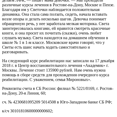
делаем ЛФК, — пишет мама девочки. — Мы проходили
различные курсы лечения в Ростове-на-Дону, Москве и Пензе.
Благодаря им у Светочки наблюдается положительная
динамика. Она стала сама ползать, сидеть, начала вставать
возле опоры и делать несколько шагов. Девочка понимает
обращенную речь, у нее заработала мелкая моторика. Света
заинтересовалась книгами, ей нравится смотреть красочные
книги, и она просит их почитать (сказки), очень любит
слушать музыку. Света находится на домашнем обучении в
школе № 1 в 1-м классе. Московские врачи говорят, что у
Светы есть шанс начать ходить самостоятельно и
разговаривать.
На следующий курс реабилитации нас записали на 17 декабря
2018 г. в Центр восстановительного лечения «Академик» г.
Москвы. Лечение стоит 135900 рублей. Нам очень нужна
помощь в сборе средств для прохождения очередного курса
реабилитации. С уважением, семья Мироновых».
Реквизиты счета в СБ России: филиал № 5221/0169, г. Ростов-
на-Дону, 20-я Линия, 60;
сч. № 4230681095209 5014508 в Юго-Западном банке СБ РФ;
к/сч 30101810600000000602;