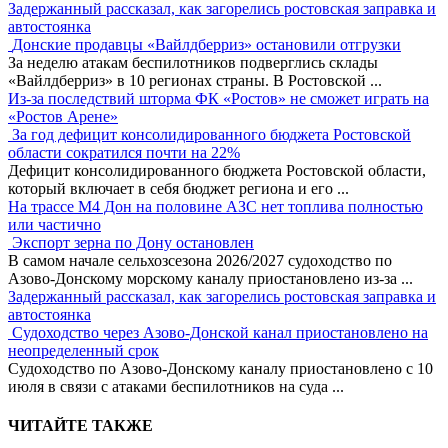
Задержанный рассказал, как загорелись ростовская заправка и
автостоянка
Донские продавцы «Вайлдберриз» остановили отгрузки
За неделю атакам беспилотников подверглись склады
«Вайлдберриз» в 10 регионах страны. В Ростовской
...
Из-за последствий шторма ФК «Ростов» не сможет играть на
«Ростов Арене»
За год дефицит консолидированного бюджета Ростовской
области сократился почти на 22%
Дефицит консолидированного бюджета Ростовской области,
который включает в себя бюджет региона и его
...
На трассе М4 Дон на половине АЗС нет топлива полностью
или частично
Экспорт зерна по Дону остановлен
В самом начале сельхозсезона 2026/2027 судоходство по
Азово-Донскому морскому каналу приостановлено из-за
...
Задержанный рассказал, как загорелись ростовская заправка и
автостоянка
Судоходство через Азово-Донской канал приостановлено на
неопределенный срок
Судоходство по Азово-Донскому каналу приостановлено с 10
июля в связи с атаками беспилотников на суда
...
ЧИТАЙТЕ ТАКЖЕ