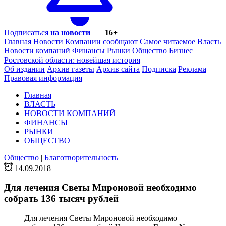
Подписаться
на новости
16+
Главная
Новости
Компании сообщают
Самое читаемое
Власть
Новости компаний
Финансы
Рынки
Общество
Бизнес
Ростовской области: новейшая история
Об издании
Архив газеты
Архив сайта
Подписка
Реклама
Правовая информация
Главная
ВЛАСТЬ
НОВОСТИ КОМПАНИЙ
ФИНАНСЫ
РЫНКИ
ОБЩЕСТВО
Общество
|
Благотворительность
14.09.2018
Для лечения Светы Мироновой необходимо
собрать 136 тысяч рублей
Для лечения Светы Мироновой необходимо