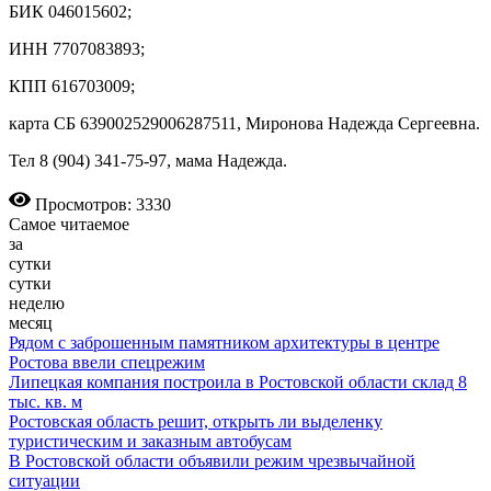
БИК 046015602;
ИНН 7707083893;
КПП 616703009;
карта СБ 639002529006287511, Миронова Надежда Сергеевна.
Тел 8 (904) 341-75-97, мама Надежда.
Просмотров: 3330
Самое читаемое
за
сутки
сутки
неделю
месяц
Рядом с заброшенным памятником архитектуры в центре
Ростова ввели спецрежим
Липецкая компания построила в Ростовской области склад 8
тыс. кв. м
Ростовская область решит, открыть ли выделенку
туристическим и заказным автобусам
В Ростовской области объявили режим чрезвычайной
ситуации