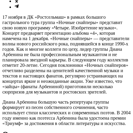
17 ноября в ДК «Ростсельмаш» в рамках большого
гастрольного тура группа «Ночные снайперы» представит
свою новую программу «Четыре. Изобретение музыки».
Концерт предваряет презентацию альбома «4», которая
намечена на 1 декабря. «Ночные снайперы» — представители
волны нового российского рока, поднявшейся в конце 1990-х
годов. Как и многие коллеги по цеху, лидер группы Диана
Арбенина не была профессиональным музыкантом и не
планировала звездной карьеры. В следующем году коллектив
отметит 20-летие. Сегодня поклонники «Ночных снайперов»
отчетливо разделены на ценителей качественной музыки и
текстов и настоящих фанатов, регулярно устраивающих на
концертах яркие и неожиданные акции. Уже известно, что
«зайцы» (фанаты Арбениной) приготовили несколько
сюрпризов для музыкантов и ростовских зрителей.
Диана Арбенина большую часть репертуара группы
формирует из песен собственного сочинения, часто
использует стихи классических и современных поэтов. В 2004
году именно как поэтесса Арбенина была удостоена премии
«Триумф» за достижения в области литературы и искусства.