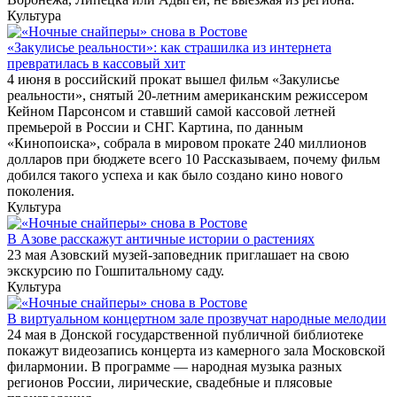
Культура
«Закулисье реальности»: как страшилка из интернета
превратилась в кассовый хит
4 июня в российский прокат вышел фильм «Закулисье
реальности», снятый 20-летним американским режиссером
Кейном Парсонсом и ставший самой кассовой летней
премьерой в России и СНГ. Картина, по данным
«Кинопоиска», собрала в мировом прокате 240 миллионов
долларов при бюджете всего 10 Рассказываем, почему фильм
добился такого успеха и как было создано кино нового
поколения.
Культура
В Азове расскажут античные истории о растениях
23 мая Азовский музей-заповедник приглашает на свою
экскурсию по Гошпитальному саду.
Культура
В виртуальном концертном зале прозвучат народные мелодии
24 мая в Донской государственной публичной библиотеке
покажут видеозапись концерта из камерного зала Московской
филармонии. В программе — народная музыка разных
регионов России, лирические, свадебные и плясовые