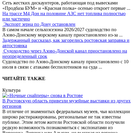
Сеть жестких дискаунтеров, работающая под вывесками
«Продбаза БУМ» и «Красная полка» осенью откроет первые
...
На трассе М4 Дон на половине АЗС нет топлива полностью
или частично
Экспорт зерна по Дону остановлен
В самом начале сельхозсезона 2026/2027 судоходство по
Азово-Донскому морскому каналу приостановлено из-за
...
Задержанный рассказал, как загорелись ростовская заправка и
автостоянка
Судоходство через Азово-Донской канал приостановлено на
неопределенный срок
Судоходство по Азово-Донскому каналу приостановлено с 10
июля в связи с атаками беспилотников на суда
...
ЧИТАЙТЕ ТАКЖЕ
Культура
В Ростовскую область привезли музейные выставки из других
регионов
В отличие от знаменитых федеральных музеев, чьи коллекции
широко растиражированы, региональные не так известны
публике. Этим летом жители Ростовской области получили
редкую возможность познакомиться с экспонатами из
Воронежа, Липецка или Адыгеи, не выезжая из региона.