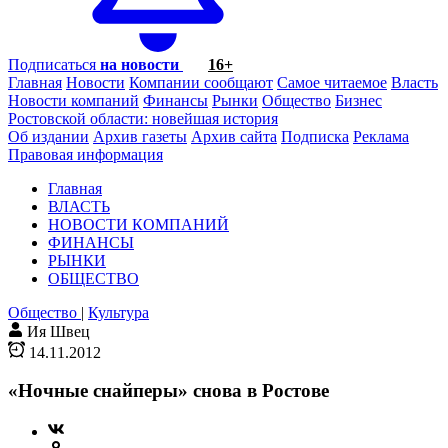
Подписаться
на новости
16+
Главная
Новости
Компании сообщают
Самое читаемое
Власть
Новости компаний
Финансы
Рынки
Общество
Бизнес
Ростовской области: новейшая история
Об издании
Архив газеты
Архив сайта
Подписка
Реклама
Правовая информация
Главная
ВЛАСТЬ
НОВОСТИ КОМПАНИЙ
ФИНАНСЫ
РЫНКИ
ОБЩЕСТВО
Общество
|
Культура
Ия Швец
14.11.2012
«Ночные снайперы» снова в Ростове