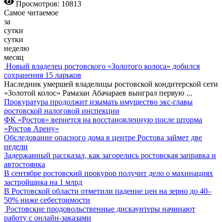
Просмотров: 10813
Самое читаемое
за
сутки
сутки
неделю
месяц
Новый владелец ростовского «Золотого колоса» добился
сохранения 15 ларьков
Наследник умершей владелицы ростовской кондитерской сети
«Золотой колос» Рамазан Абачараев выиграл первую
...
Прокуратура продолжит изымать имущество экс-главы
ростовской налоговой инспекции
ФК «Ростов» вернется на восстановленную после шторма
«Ростов Арену»
Обследование опасного дома в центре Ростова займет две
недели
Задержанный рассказал, как загорелись ростовская заправка и
автостоянка
В сентябре ростовский прокурор получит дело о махинациях
застройщика на 1 млрд
В Ростовской области отметили падение цен на зерно до 40–
50% ниже себестоимости
Ростовские продовольственные дискаунтеры начинают
работу с онлайн-заказами