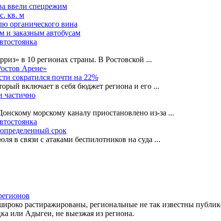
ва ввели спецрежим
. кв. м
лю органического вина
м и заказным автобусам
автостоянка
рриз» в 10 регионах страны. В Ростовской
...
Ростов Арене»
сти сократился почти на 22%
орый включает в себя бюджет региона и его
...
и частично
-Донскому морскому каналу приостановлено из-за
...
автостоянка
еопределенный срок
ля в связи с атаками беспилотников на суда
...
регионов
широко растиражированы, региональные не так известны публик
ка или Адыгеи, не выезжая из региона.