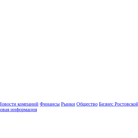
Новости компаний
Финансы
Рынки
Общество
Бизнес Ростовской
овая информация