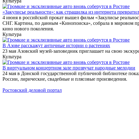
Культура
«Закулисье реальности»: как страшилка из интернета превратил
4 июня в российский прокат вышел фильм «Закулисье реально
СНГ. Картина, по данным «Кинопоиска», собрала в мировом пр
кино нового поколения.
Культура
В Азове расскажут античные истории о растениях
23 мая Азовский музей-заповедник приглашает на свою экскур
Культура
В виртуальном концертном зале прозвучат народные мелодии
24 мая в Донской государственной публичной библиотеке пок
России, лирические, свадебные и плясовые произведения.
Ростовский деловой портал