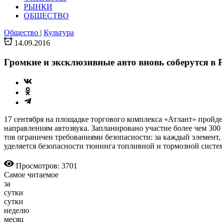
РЫНКИ
ОБЩЕСТВО
Общество
|
Культура
14.09.2016
Громкие и эксклюзивные авто вновь соберутся в 
17 сентября на площадке торгового комплекса «Атлант» пройде
направлениям авто­звука. Запланировано участие более чем 30
тов ограничен требованиями безопас­­ности: за каждый элемент
уделяется безопасности тюнинга топливной и тормозной систе
Просмотров: 3701
Самое читаемое
за
сутки
сутки
неделю
месяц