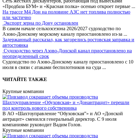
Сеть жестких дискаунтеров, работающая под вывесками
«Продбаза БУМ» и «Красная полка» осенью откроет первые
...
На трассе М4 Дон на половине АЗС нет топлива полностью
или частично
Экспорт зерна по Дону остановлен
В самом начале сельхозсезона 2026/2027 судоходство по
Азово-Донскому морскому каналу приостановлено из-за
...
Задержанный рассказал, как загорелись ростовская заправка и
автостоянка
Судоходство через Азово-Донской канал приостановлено на
неопределенный срок
Судоходство по Азово-Донскому каналу приостановлено с 10
июля в связи с атаками беспилотников на суда
...
ЧИТАЙТЕ ТАКЖЕ
Крупные компании
Шахтоуправление «Обуховская» и «Донантрацит» перешли
под контроль нового собственника
В АО «Шахтоуправление “Обуховская”» и АО «Донской
антрацит» сменился генеральный директор. С 9 июля
компаниями руководит Вадим Голов.
Крупные компании