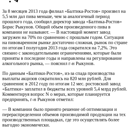
За 8 месяцев 2013 года филиал «Балтика-Ростов» произвел на
5,5 млн дал пива меньше, чем за аналогичный период
прошлого года, сообщил директор завода «Балтика-Ростов»
Борис Рыкунов. Общий объем произведенного пива в
компании не называют. — В настоящий момент завод
загружен на 70% по сравнению с прошлым годом. Ситуация
на пивоваренном рынке достаточно сложная, рынок по стране
по итогам I полугодия 2013 года сократился на 7,2%. Это
связано с законодательными ограничениями, которые были
приняты в последние годы и направлены на регулирование
алкогольного рынка, — пояснил г-н Рыкунов.
По данным «Балтики-Ростов», из-за спада производства
выплаты акцизов сократились на 820 млн рублей. Для
сравнения: в 2012 году по итогам 12 мес. ростовский завод
«Балтики» заплатил в бюджеты всех уровней 5,4 млрд рублей.
Комментируя вопрос N о мерах, которые планируется
предпринять, г-н Рыкунов отметил:
— В компании было принято решение об оптимизации и
перераспределении объемов производимой продукции на тех
производственных площадках, где это осуществлять более
выгодно экономически.