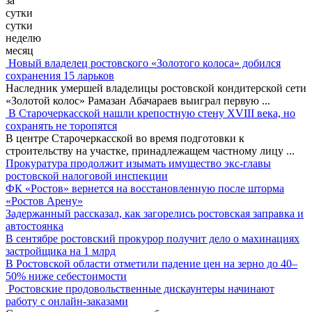
за
сутки
сутки
неделю
месяц
Новый владелец ростовского «Золотого колоса» добился
сохранения 15 ларьков
Наследник умершей владелицы ростовской кондитерской сети
«Золотой колос» Рамазан Абачараев выиграл первую
...
В Старочеркасской нашли крепостную стену XVIII века, но
сохранять не торопятся
В центре Старочеркасской во время подготовки к
строительству на участке, принадлежащем частному лицу
...
Прокуратура продолжит изымать имущество экс-главы
ростовской налоговой инспекции
ФК «Ростов» вернется на восстановленную после шторма
«Ростов Арену»
Задержанный рассказал, как загорелись ростовская заправка и
автостоянка
В сентябре ростовский прокурор получит дело о махинациях
застройщика на 1 млрд
В Ростовской области отметили падение цен на зерно до 40–
50% ниже себестоимости
Ростовские продовольственные дискаунтеры начинают
работу с онлайн-заказами