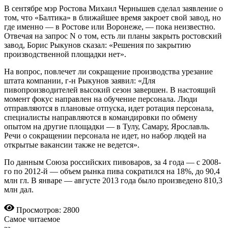
В сентябре мэр Ростова Михаил Чернышев сделал заявление о
том, что «Балтика» в ближайшее время закроет свой завод, но
где именно — в Ростове или Воронеже, — пока неизвестно.
Отвечая на запрос N о том, есть ли планы закрыть ростовский
завод, Борис Рыкунов сказал: «Решения по закрытию
производственной площадки нет».
На вопрос, повлечет ли сокращение производства урезание
штата компании, г-н Рыкунов заявил: «Для
пивопроизводителей высокий сезон завершен. В настоящий
момент фокус направлен на обучение персонала. Люди
отправляются в плановые отпуска, идет ротация персонала,
специалисты направляются в командировки по обмену
опытом на другие площадки — в Тулу, Самару, Ярославль.
Речи о сокращении персонала не идет, но набор людей на
открытые вакансии также не ведется».
По данным Союза российских пивоваров, за 4 года — с 2008-
го по 2012-й — объем рынка пива сократился на 18%, до 90,4
млн гл. В январе — августе 2013 года было произведено 810,3
млн дал.
Просмотров: 2800
Самое читаемое