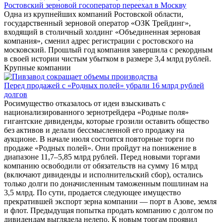
Ростовский зерновой госоператор переехал в Москву
Одна из крупнейших компаний Ростовской области,
государственный зерновой оператор «ОЗК Трейдинг»,
входящий в столичный холдинг «Объединенная зерновая
компания», сменил адрес регистрации с ростовского на
московский. Прошлый год компания завершила с рекордным
в своей истории чистым убытком в размере 3,4 млрд рублей.
Крупные компании
Перед продажей с «Родных полей» убрали 16 млрд рублей
долгов
Росимущество отказалось от идеи взыскивать с
национализированного зернотрейдера «Родные поля»
гигантские дивиденды, которые грозили оставить общество
без активов и делали бессмысленной его продажу на
аукционе. В начале июля состоятся повторные торги по
продаже «Родных полей». Они пройдут на понижение в
диапазоне 11,7–5,85 млрд рублей. Перед новыми торгами
компанию освободили от обязательств на сумму 16 млрд
(включают дивиденды и исполнительский сбор), остались
только долги по доначисленным таможенным пошлинам на
3,5 млрд. По сути, продается следующее имущество
прекратившей экспорт зерна компании — порт в Азове, земля
и флот. Предыдущая попытка продать компанию с долгом по
дивидендам выглядела нелепо. К новым торгам проявил