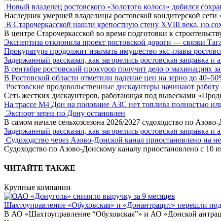
Новый владелец ростовского «Золотого колоса» добился сохра
Наследник умершей владелицы ростовской кондитерской сети 
В Старочеркасской нашли крепостную стену XVIII века, но сох
В центре Старочеркасской во время подготовки к строительст
Экспертиза отклонила проект ростовской дороги — связки Таг
Прокуратура продолжит изымать имущество экс-главы ростов
Задержанный рассказал, как загорелись ростовская заправка и 
В сентябре ростовский прокурор получит дело о махинациях з
В Ростовской области отметили падение цен на зерно до 40–5
Ростовские продовольственные дискаунтеры начинают работу 
Сеть жестких дискаунтеров, работающая под вывесками «Прод
На трассе М4 Дон на половине АЗС нет топлива полностью ил
Экспорт зерна по Дону остановлен
В самом начале сельхозсезона 2026/2027 судоходство по Азово
Задержанный рассказал, как загорелись ростовская заправка и 
Судоходство через Азово-Донской канал приостановлено на н
Судоходство по Азово-Донскому каналу приостановлено с 10 ию
ЧИТАЙТЕ ТАКЖЕ
Крупные компании
Шахтоуправление «Обуховская» и «Донантрацит» перешли под
В АО «Шахтоуправление “Обуховская”» и АО «Донской антраци