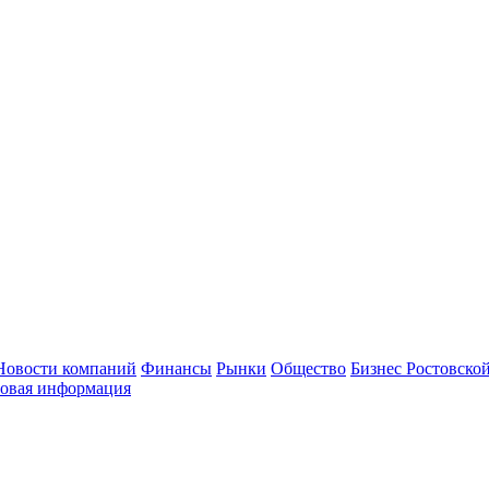
Новости компаний
Финансы
Рынки
Общество
Бизнес Ростовской
овая информация