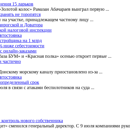
нения 15 ларьков
«Золотой колос» Рамазан Абачараев выиграл первую
...
ранять не торопятся
ву на участке, принадлежащем частному лицу
...
анрогской и Доватора
ской налоговой инспекции
автостоянка
астройщика на 1 млрд
0% ниже себестоимости
с онлайн-заказами
база БУМ» и «Красная полка» осенью откроет первые
...
и частично
-Донскому морскому каналу приостановлено из-за
...
автостоянка
еопределенный срок
ля в связи с атаками беспилотников на суда
...
 контроль нового собственника
т» сменился генеральный директор. С 9 июля компаниями руко