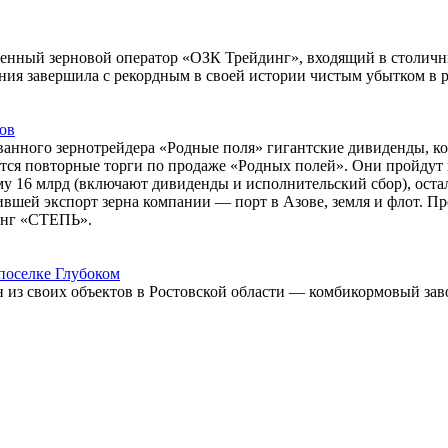
венный зерновой оператор «ОЗК Трейдинг», входящий в столичн
ния завершила с рекордным в своей истории чистым убытком в ра
ов
ванного зернотрейдера «Родные поля» гигантские дивиденды, ко
ятся повторные торги по продаже «Родных полей». Они пройдут 
му 16 млрд (включают дивиденды и исполнительский сбор), ос
тившей экспорт зерна компании — порт в Азове, земля и флот. 
инг «СТЕПЬ».
поселке Глубоком
 из своих объектов в Ростовской области — комбикормовый зав