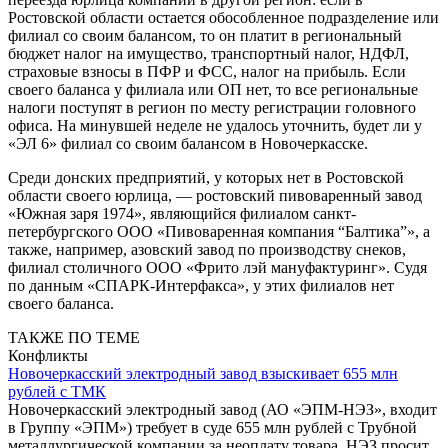
Ростовской области остается обособленное подразделение или
филиал со своим балансом, то он платит в региональный
бюджет налог на имущество, транспортный налог, НДФЛ,
страховые взносы в ПФР и ФСС, налог на прибыль. Если
своего баланса у филиала или ОП нет, то все региональные
налоги поступят в регион по месту регистрации головного
офиса. На минувшей неделе не удалось уточнить, будет ли у
«ЭЛ 6» филиал со своим балансом в Новочеркасске.
Среди донских предприятий, у которых нет в Ростовской
области своего юрлица, — ростовский пивоваренный завод
«Южная заря 1974», являющийся филиалом санкт-
петербургского ООО «Пивоваренная компания “Балтика”», а
также, например, азовский завод по производству снеков,
филиал столичного ООО «Фрито лэй мануфактуринг». Судя
по данным «СПАРК-Интерфакса», у этих филиалов нет
своего баланса.
ТАКЖЕ ПО ТЕМЕ
Конфликты
Новочеркасский электродный завод взыскивает 655 млн
рублей с ТМК
Новочеркасский электродный завод (АО «ЭПМ-НЭЗ», входит
в Группу «ЭПМ») требует в суде 655 млн рублей с Трубной
металлургической компании за неоплату товара. НЭЗ просит