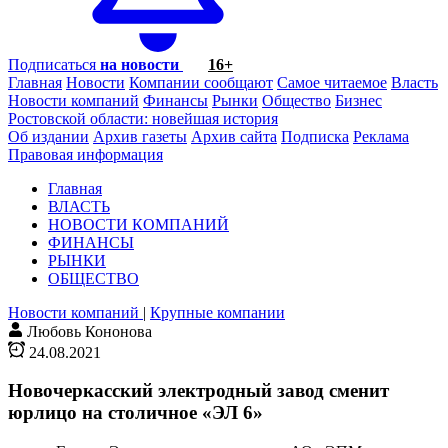
Подписаться
на новости
16+
Главная
Новости
Компании сообщают
Самое читаемое
Власть
Новости компаний
Финансы
Рынки
Общество
Бизнес
Ростовской области: новейшая история
Об издании
Архив газеты
Архив сайта
Подписка
Реклама
Правовая информация
Главная
ВЛАСТЬ
НОВОСТИ КОМПАНИЙ
ФИНАНСЫ
РЫНКИ
ОБЩЕСТВО
Новости компаний
|
Крупные компании
Любовь Кононова
24.08.2021
Новочеркасский электродный завод сменит
юрлицо на столичное «ЭЛ 6»