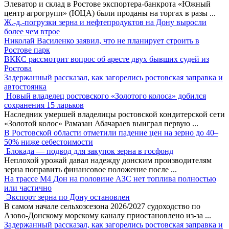
Элеватор и склад в Ростове экспортера-банкрота «Южный
центр агрогрупп» (ЮЦА) были проданы на торгах в разы
...
Ж.-д.-погрузки зерна и нефтепродуктов на Дону выросли
более чем втрое
Николай Василенко заявил, что не планирует строить в
Ростове парк
ВККС рассмотрит вопрос об аресте двух бывших судей из
Ростова
Задержанный рассказал, как загорелись ростовская заправка и
автостоянка
Новый владелец ростовского «Золотого колоса» добился
сохранения 15 ларьков
Наследник умершей владелицы ростовской кондитерской сети
«Золотой колос» Рамазан Абачараев выиграл первую
...
В Ростовской области отметили падение цен на зерно до 40–
50% ниже себестоимости
Блокада — подвод для закупок зерна в госфонд
Неплохой урожай давал надежду донским производителям
зерна поправить финансовое положение после
...
На трассе М4 Дон на половине АЗС нет топлива полностью
или частично
Экспорт зерна по Дону остановлен
В самом начале сельхозсезона 2026/2027 судоходство по
Азово-Донскому морскому каналу приостановлено из-за
...
Задержанный рассказал, как загорелись ростовская заправка и