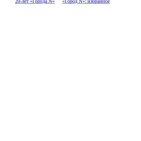
20-лет «Города N»
«Город N»: избранное