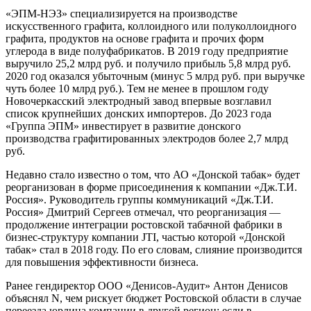
«ЭПМ-НЭЗ» специализируется на производстве
искусственного графита, коллоидного или полуколлоидного
графита, продуктов на основе графита и прочих форм
углерода в виде полуфабрикатов. В 2019 году предприятие
выручило 25,2 млрд руб. и получило прибыль 5,8 млрд руб.
2020 год оказался убыточным (минус 5 млрд руб. при выручке
чуть более 10 млрд руб.). Тем не менее в прошлом году
Новочеркасский электродный завод впервые возглавил
список крупнейших донских импортеров. До 2023 года
«Группа ЭПМ» инвестирует в развитие донского
производства графитированных электродов более 2,7 млрд
руб.
Недавно стало известно о том, что АО «Донской табак» будет
реорганизован в форме присоединения к компании «Дж.Т.И.
Россия». Руководитель группы коммуникаций «Дж.Т.И.
Россия» Дмитрий Сергеев отмечал, что реорганизация —
продолжение интеграции ростовской табачной фабрики в
бизнес-структуру компании JTI, частью которой «Донской
табак» стал в 2018 году. По его словам, слияние производится
для повышения эффективности бизнеса.
Ранее гендиректор ООО «Денисов-Аудит» Антон Денисов
объяснял N, чем рискует бюджет Ростовской области в случае
переезда юрлица компании в другой регион: если в