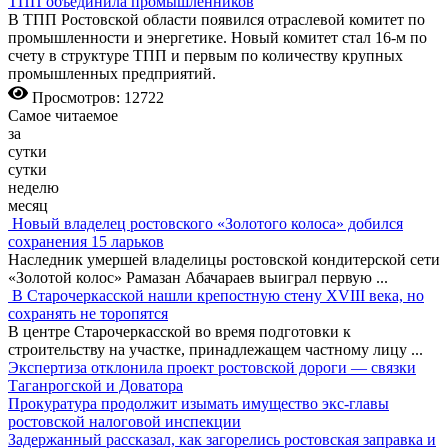
ТПП объединила промышленников
В ТПП Ростовской области появился отраслевой комитет по
промышленности и энергетике. Новый комитет стал 16-м по
счету в структуре ТПП и первым по количеству крупных
промышленных предприятий.
Просмотров: 12722
Самое читаемое
за
сутки
сутки
неделю
месяц
Новый владелец ростовского «Золотого колоса» добился
сохранения 15 ларьков
Наследник умершей владелицы ростовской кондитерской сети
«Золотой колос» Рамазан Абачараев выиграл первую
...
В Старочеркасской нашли крепостную стену XVIII века, но
сохранять не торопятся
В центре Старочеркасской во время подготовки к
строительству на участке, принадлежащем частному лицу
...
Экспертиза отклонила проект ростовской дороги — связки
Таганрогской и Доватора
Прокуратура продолжит изымать имущество экс-главы
ростовской налоговой инспекции
Задержанный рассказал, как загорелись ростовская заправка и