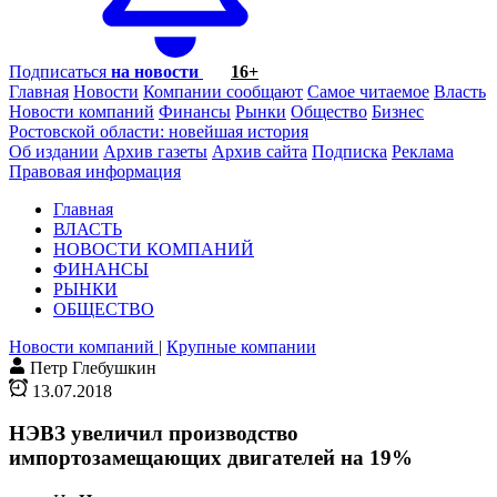
Подписаться
на новости
16+
Главная
Новости
Компании сообщают
Самое читаемое
Власть
Новости компаний
Финансы
Рынки
Общество
Бизнес
Ростовской области: новейшая история
Об издании
Архив газеты
Архив сайта
Подписка
Реклама
Правовая информация
Главная
ВЛАСТЬ
НОВОСТИ КОМПАНИЙ
ФИНАНСЫ
РЫНКИ
ОБЩЕСТВО
Новости компаний
|
Крупные компании
Петр Глебушкин
13.07.2018
НЭВЗ увеличил производство
импортозамещающих двигателей на 19%