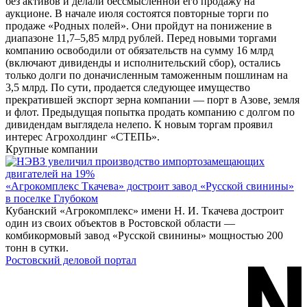
без активов и делали бессмысленной его продажу на
аукционе. В начале июля состоятся повторные торги по
продаже «Родных полей». Они пройдут на понижение в
диапазоне 11,7–5,85 млрд рублей. Перед новыми торгами
компанию освободили от обязательств на сумму 16 млрд
(включают дивиденды и исполнительский сбор), остались
только долги по доначисленным таможенным пошлинам на
3,5 млрд. По сути, продается следующее имущество
прекратившей экспорт зерна компании — порт в Азове, земля
и флот. Предыдущая попытка продать компанию с долгом по
дивидендам выглядела нелепо. К новым торгам проявил
интерес Агрохолдинг «СТЕПЬ».
Крупные компании
«Агрокомплекс Ткачева» достроит завод «Русской свинины»
в поселке Глубоком
Кубанский «Агрокомплекс» имени Н. И. Ткачева достроит
один из своих объектов в Ростовской области —
комбикормовый завод «Русской свинины» мощностью 200
тонн в сутки.
Ростовский деловой портал