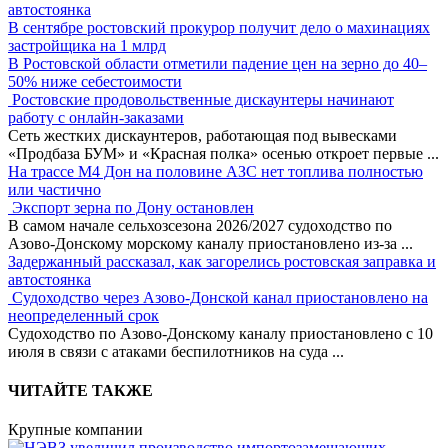
автостоянка
В сентябре ростовский прокурор получит дело о махинациях
застройщика на 1 млрд
В Ростовской области отметили падение цен на зерно до 40–
50% ниже себестоимости
Ростовские продовольственные дискаунтеры начинают
работу с онлайн-заказами
Сеть жестких дискаунтеров, работающая под вывесками
«Продбаза БУМ» и «Красная полка» осенью откроет первые
...
На трассе М4 Дон на половине АЗС нет топлива полностью
или частично
Экспорт зерна по Дону остановлен
В самом начале сельхозсезона 2026/2027 судоходство по
Азово-Донскому морскому каналу приостановлено из-за
...
Задержанный рассказал, как загорелись ростовская заправка и
автостоянка
Судоходство через Азово-Донской канал приостановлено на
неопределенный срок
Судоходство по Азово-Донскому каналу приостановлено с 10
июля в связи с атаками беспилотников на суда
...
ЧИТАЙТЕ ТАКЖЕ
Крупные компании