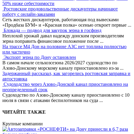
50% ниже себестоимости
Ростовские продовольственные дискаунтеры начинают
работу с онлайн-заказами
Сеть жестких дискаунтеров, работающая под вывесками
«Продбаза БУМ» и «Красная полка» осенью откроет первые
...
Блокада — подвод для закупок зерна в госфонд
Неплохой урожай давал надежду донским производителям
зерна поправить финансовое положение после
...
На трассе М4 Дон на половине АЗС нет топлива полностью
или частично
Экспорт зерна по Дону остановлен
В самом начале сельхозсезона 2026/2027 судоходство по
Азово-Донскому морскому каналу приостановлено из-за
...
Задержанный рассказал, как загорелись ростовская заправка и
автостоянка
Судоходство через Азово-Донской канал приостановлено на
неопределенный срок
Судоходство по Азово-Донскому каналу приостановлено с 10
июля в связи с атаками беспилотников на суда
...
ЧИТАЙТЕ ТАКЖЕ
Крупные компании