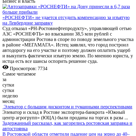
Бизнес и власть
«РОСНЕФТИ» не удается отсудить компенсацию за изъятую
на Левбердоне заправку
Суд отказал «РН-Ростовнефтепродукту», управляющей сетью
АЗС «РОСНЕФТЬ» во взыскании 38,5 млн рублей с
администрации Ростова в споре по поводу земельного участка
в районе «МЕГАМАГА». Истец заявлял, что город построил
автодорогу на его участке и поэтому должен оплатить ущерб
и выкупить фактически изъятую землю. По мнению юриста, у
истца есть все шансы оспорить решение суда.
Просмотров: 7734
Самое читаемое
за
сутки
сутки
неделю
месяц
Элеватор с большим дисконтом и туманными перспективами
Элеватор и склад в Ростове экспортера-банкрота «Южный
центр агрогрупп» (ЮЦА) были проданы на торгах в разы
...
Задержанный рассказал, как загорелись ростовская заправка и
автостоянка
В Ростовской области отметили падение цен на зерно до 40–