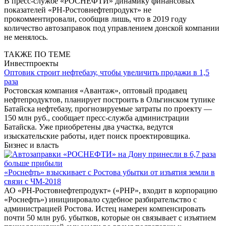
В пресс-службе «РОСНЕФТИ» динамику финансовых
показателей «РН-Ростовнефтепродукт» не
прокомментировали, сообщив лишь, что в 2019 году
количество автозаправок под управлением донской компании
не менялось.
ТАКЖЕ ПО ТЕМЕ
Инвестпроекты
Оптовик строит нефтебазу, чтобы увеличить продажи в 1,5
раза
Ростовская компания «Авантаж», оптовый продавец
нефтепродуктов, планирует построить в Ольгинском тупике
Батайска нефтебазу, прогнозируемые затраты по проекту —
150 млн руб., сообщает пресс-служба администрации
Батайска. Уже приобретены два участка, ведутся
изыскательские работы, идет поиск проектировщика.
Бизнес и власть
«Роснефть» взыскивает с Ростова убытки от изъятия земли в
связи с ЧМ-2018
АО «РН-Ростовнефтепродукт» («РНР», входит в корпорацию
«Роснефть») инициировало судебное разбирательство с
администрацией Ростова. Истец намерен компенсировать
почти 50 млн руб. убытков, которые он связывает с изъятием