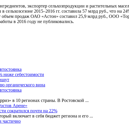
гредиентов, экспортер сельхозпродукции и растительных масел
 в сельхозсезоне 2015–2016 гг. составила 57 млрд руб., что на 
объем продаж ОАО «Астон» составил 25,9 млрд руб., ООО «Тор
боты в 2016 году не публиковались.
автостоянка
0% ниже себестоимости
 ищут
лю органического вина
автостоянка
рриз» в 10 регионах страны. В Ростовской
...
Ростов Арене»
сти сократился почти на 22%
орый включает в себя бюджет региона и его
...
и частично