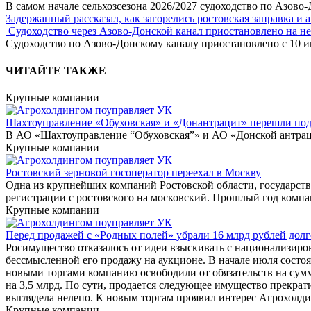
В самом начале сельхозсезона 2026/2027 судоходство по Азово
Задержанный рассказал, как загорелись ростовская заправка и 
Судоходство через Азово-Донской канал приостановлено на н
Судоходство по Азово-Донскому каналу приостановлено с 10 ию
ЧИТАЙТЕ ТАКЖЕ
Крупные компании
Шахтоуправление «Обуховская» и «Донантрацит» перешли под
В АО «Шахтоуправление “Обуховская”» и АО «Донской антраци
Крупные компании
Ростовский зерновой госоператор переехал в Москву
Одна из крупнейших компаний Ростовской области, государст
регистрации с ростовского на московский. Прошлый год компа
Крупные компании
Перед продажей с «Родных полей» убрали 16 млрд рублей долг
Росимущество отказалось от идеи взыскивать с национализиро
бессмысленной его продажу на аукционе. В начале июля состо
новыми торгами компанию освободили от обязательств на сум
на 3,5 млрд. По сути, продается следующее имущество прекра
выглядела нелепо. К новым торгам проявил интерес Агрохолд
Крупные компании