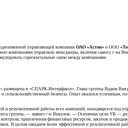
ь одноименной управляющей компании
ОАО «Астон»
и ООО
«То
анее компаниями управляли менеджеры, включая самого г-на Вик
имулировать горизонтальные связи между компаниями.
н» размещена в «СПАРК-Интерфаксе». Глава группы Вадим Вику
ый и сельскохозяйственный бизнесы. Опыт оказался успешным, п
й и результативной работы всех компаний, находящихся под у
знеса группы, — заявил г-н Викулов. — Основные цели УК — раз
контроля, привлечения финансовых ресурсов, закупок и продаж
ржек. В целом ожидаем более эффективной и результативной ра