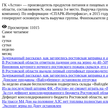
ГК «Астон» — производитель продуктов питания и пищевых ин
области, составляемом N, она заняла 3-е место. Выручка группы
компании). По информации «СПАРК-Интерфакса», в 2015 году 
генерируют основную часть выручки группы. Финпоказатели ра
Просмотров: 11015
Самое читаемое
за
сутки
сутки
неделю
месяц
Задержанный рассказал, как загорелись ростовская заправка и 
В Ростовской области отметили падение цен на зерно до 40–5
Виновник крупного ночного ростовского пожара скрылся, его
В Ростовской области выдали первый сертификат производите
Задержанный рассказал, как загорелись ростовская заправка и 
Донские продавцы «Вайлдберриз» остановили отгрузки
За неделю атакам беспилотников подверглись склады «Вайлдбе
Из-за последствий шторма ФК «Ростов» не сможет играть на «
За год дефицит консолидированного бюджета Ростовской обла
Дефицит консолидированного бюджета Ростовской области, кот
На трассе М4 Дон на половине АЗС нет топлива полностью ил
Экспорт зерна по Дону остановлен