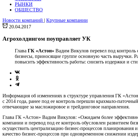
РЫНКИ
ОБЩЕСТВО
Новости компаний
|
Крупные компании
20.04.2017
Агрохолдингом поуправляет УК
Глава
ГК «Астон»
Вадим Викулов перевел под контрол
бизнесы, приносящие группе основную часть выручки. Р
повысить эффективность работы: снизить издержки и ст
Информация об изменениях в структуре управления ГК «Асто
с 2014 года, ранее под ее контроль перешли крахмало-паточн
отвечающие за масложировое и трейдинговое направления.
Глава ГК «Астон» Вадим Викулов: «Ожидаем более эффективно
компании и перевод под ее контроль обусловлен развитием би
осуществить централизацию бизнес-процессов планирования и 
качество бизнес-процессов при одновременном снижении изде