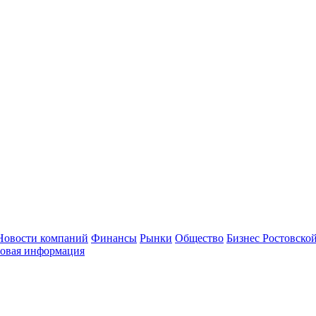
Новости компаний
Финансы
Рынки
Общество
Бизнес Ростовской
овая информация