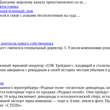
-Донскому морскому каналу приостановлено из-за
...
автостоянка
еопределенный срок
ля в связи с атаками беспилотников на суда
...
 контроль нового собственника
т» сменился генеральный директор. С 9 июля компаниями руко
венный зерновой оператор «ОЗК Трейдинг», входящий в столичн
ния завершила с рекордным в своей истории чистым убытком в ра
ов
ванного зернотрейдера «Родные поля» гигантские дивиденды, ко
ятся повторные торги по продаже «Родных полей». Они пройдут 
му 16 млрд (включают дивиденды и исполнительский сбор), ос
тившей экспорт зерна компании — порт в Азове, земля и флот. 
инг «СТЕПЬ».