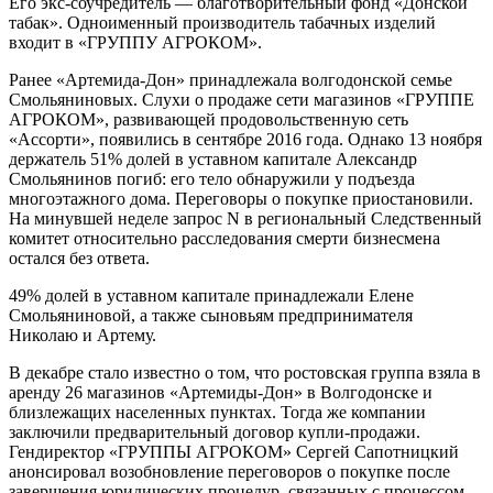
Его экс-соучредитель — благотворительный фонд «Донской
табак». Одноименный производитель табачных изделий
входит в «ГРУППУ АГРОКОМ».
Ранее «Артемида-Дон» принадлежала волгодонской семье
Смольяниновых. Слухи о продаже сети магазинов «ГРУППЕ
АГРОКОМ», развивающей продовольственную сеть
«Ассорти», появились в сентябре 2016 года. Однако 13 ноября
держатель 51% долей в уставном капитале Александр
Смольянинов погиб: его тело обнаружили у подъезда
многоэтажного дома. Переговоры о покупке приостановили.
На минувшей неделе запрос N в региональный Следственный
комитет относительно расследования смерти бизнесмена
остался без ответа.
49% долей в уставном капитале принадлежали Елене
Смольяниновой, а также сыновьям предпринимателя
Николаю и Артему.
В декабре стало известно о том, что ростовская группа взяла в
аренду 26 магазинов «Артемиды-Дон» в Волгодонске и
близлежащих населенных пунктах. Тогда же компании
заключили предварительный договор купли-продажи.
Гендиректор «ГРУППЫ АГРОКОМ» Сергей Сапотницкий
анонсировал возобновление переговоров о покупке после
завершения юридических процедур, связанных с процессом