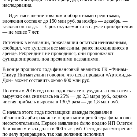
наследования.
— Идет насыщение товаром и оборотными средствами,
вложения составят до 150 млн руб. за ноябрь — декабрь, —
заявлял он тогда. — Срок окупаемости в случае приобретения
— не менее 7 лет.
Источник в компании, пожелавший остаться неназванным,
сообщил, что куплены все магазины, ранее находившиеся в
аренде. Ребрендинг не проводился, они продолжают
функционировать под прежними названиями.
В конце прошлого года финансовый аналитик ГК «Финам»
Тимур Нигматуллин говорил, что цена продажи «Артемиды-
Дон» может составить около 900 млн руб.
По итогам 2016 года волгодонская сеть ухудшила показатель
выручки: она снизилась на 25% — до 2,3 млрд руб., однако
чистая прибыль выросла в 130,5 раза — до 1,8 млн руб.
С начала этого года поставщики дважды подавали в
областной арбитраж иски о признании ретейлера финансово
несостоятельным. Первое заявление было подано ИП Олегом
Блинковым из-за долга в 900 тыс. руб. Сегодня рассмотрение
по делу прекращено, так как должник исполнил