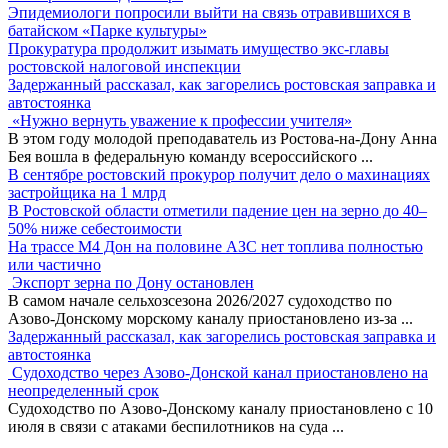
Эпидемиологи попросили выйти на связь отравившихся в
батайском «Парке культуры»
Прокуратура продолжит изымать имущество экс-главы
ростовской налоговой инспекции
Задержанный рассказал, как загорелись ростовская заправка и
автостоянка
«Нужно вернуть уважение к профессии учителя»
В этом году молодой преподаватель из Ростова-на-Дону Анна
Бея вошла в федеральную команду всероссийского
...
В сентябре ростовский прокурор получит дело о махинациях
застройщика на 1 млрд
В Ростовской области отметили падение цен на зерно до 40–
50% ниже себестоимости
На трассе М4 Дон на половине АЗС нет топлива полностью
или частично
Экспорт зерна по Дону остановлен
В самом начале сельхозсезона 2026/2027 судоходство по
Азово-Донскому морскому каналу приостановлено из-за
...
Задержанный рассказал, как загорелись ростовская заправка и
автостоянка
Судоходство через Азово-Донской канал приостановлено на
неопределенный срок
Судоходство по Азово-Донскому каналу приостановлено с 10
июля в связи с атаками беспилотников на суда
...