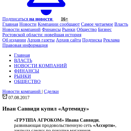
Подписаться
на новости
16+
Главная
Новости
Компании сообщают
Самое читаемое
Власть
Новости компаний
Финансы
Рынки
Общество
Бизнес
Ростовской области: новейшая история
Об издании
Архив газеты
Архив сайта
Подписка
Реклама
Правовая информация
Главная
ВЛАСТЬ
НОВОСТИ КОМПАНИЙ
ФИНАНСЫ
РЫНКИ
ОБЩЕСТВО
Новости компаний
|
Сделки
07.08.2017
Иван Саввиди купил «Артемиду»
«ГРУППА АГРОКОМ» Ивана Саввиди
,
развивающая продовольственную сеть
«Ассорти»
,
закрыла сделку по покупке магазинов