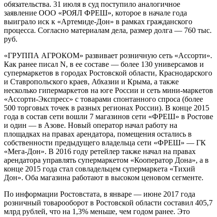
обязательства. 31 июля в суд поступило аналогичное
заявление ООО «РОЯЛ ФРЕШ», которое в начале года
выиграло иск к «Артемиде-Дон» в рамках гражданского
процесса. Согласно материалам дела, размер долга — 760 тыс.
руб.
«ГРУППА АГРОКОМ» развивает розничную сеть «Ассорти».
Как ранее писал N, в ее составе — более 130 универсамов и
супермаркетов в городах Ростовской области, Краснодарского
и Ставропольского краев, Абхазии и Крыма, а также
несколько гипермаркетов на юге России и сеть мини-маркетов
«Ассорти-Экспресс» с товарами спонтанного спроса (более
500 торговых точек в разных регионах России). В конце 2015
года в состав сети вошли 7 магазинов сети «ФРЕШ» в Ростове
и один — в Азове. Новый оператор начал работу на
площадках на правах арендатора, помещения остались в
собственности предыдущего владельца сети «ФРЕШ» — ГК
«Мега-Дон». В 2016 году ретейлер также начал на правах
арендатора управлять супермаркетом «Кооператор Дона», а в
конце 2015 года стал совладельцем супермаркета «Тихий
Дон». Оба магазина работают в высоком ценовом сегменте.
По информации Ростовстата, в январе — июне 2017 года
розничный товарооборот в Ростовской области составил 405,7
млрд руб­лей, что на 1,3% меньше, чем годом ранее. Это