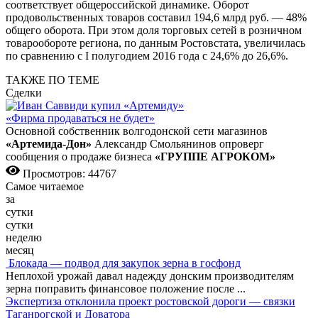
соответствует общероссийской динамике. Оборот
продовольственных товаров составил 194,6 млрд руб. — 48%
общего оборота. При этом доля торговых сетей в розничном
товарообороте региона, по данным Ростовстата, увеличилась
по сравнению с I полугодием 2016 года с 24,6% до 26,6%.
ТАКЖЕ ПО ТЕМЕ
Сделки
«Фирма продаваться не будет»
Основной собственник волгодонской сети магазинов
«Артемида-Дон»
Александр Смольянинов опроверг
сообщения о продаже бизнеса
«ГРУППЕ АГРОКОМ»
Просмотров: 44767
Самое читаемое
за
сутки
сутки
неделю
месяц
Блокада — подвод для закупок зерна в госфонд
Неплохой урожай давал надежду донским производителям
зерна поправить финансовое положение после
...
Экспертиза отклонила проект ростовской дороги — связки
Таганрогской и Доватора