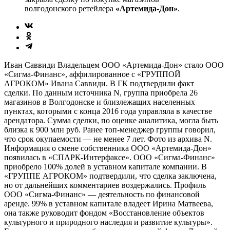
волгодонского ретейлера
«Артемида-Дон»
.
Иван Саввиди Владельцем ООО «Артемида-Дон» стало ООО
«Сигма-Финанс», аффилированное с «ГРУППОЙ
АГРОКОМ» Ивана Саввиди. В ГК подтвердили факт
сделки. По данным источника N, группа приобрела 26
магазинов в Волгодонске и близлежащих населенных
пунктах, которыми с конца 2016 года управляла в качестве
арендатора. Сумма сделки, по оценке аналитика, могла быть
близка к 900 млн руб. Ранее топ-менеджер группы говорил,
что срок окупаемости — не менее 7 лет. Фото из архива N.
Информация о смене собственника ООО «Артемида-Дон»
появилась в «СПАРК-Интерфаксе». ООО «Сигма-Финанс»
приобрело 100% долей в уставном капитале компании. В
«ГРУППЕ АГРОКОМ» подтвердили, что сделка заключена,
но от дальнейших комментариев воздержались. Профиль
ООО «Сигма-Финанс» — деятельность по финансовой
аренде. 99% в уставном капитале владеет Ирина Матвеева,
она также руководит фондом «Восстановление объектов
культурного и природного наследия и развитие культуры».