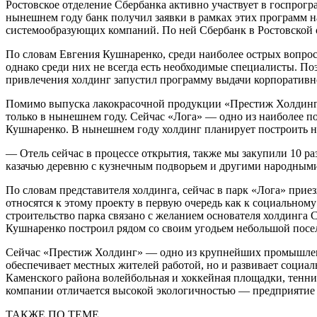
Ростовское отделение Сбербанка активно участвует в госпро
нынешнем году банк получил заявки в рамках этих программ н
системообразующих компаний. По ней Сбербанк в Ростовской о
По словам Евгения Кушнаренко, среди наиболее острых вопро
однако среди них не всегда есть необходимые специалисты. По
привлечения холдинг запустил программу выдачи корпоративног
Помимо выпуска лакокрасочной продукции «Престиж Холдинг» р
только в нынешнем году. Сейчас «Лога» — одно из наиболее п
Кушнаренко. В нынешнем году холдинг планирует построить на
— Отель сейчас в процессе открытия, также мы закупили 10 р
казачью деревню с кузнечным подворьем и другими народными 
По словам представителя холдинга, сейчас в парк «Лога» приез
относятся к этому проекту в первую очередь как к социально
строительство парка связано с желанием основателя холдинга 
Кушнаренко построил рядом со своим угодьем небольшой посел
Сейчас «Престиж Холдинг» — одно из крупнейших промышленны
обеспечивает местных жителей работой, но и развивает социа
Каменского района волейбольная и хоккейная площадки, теннис
компании отличается высокой экологичностью — предприятие 
ТАКЖЕ ПО ТЕМЕ