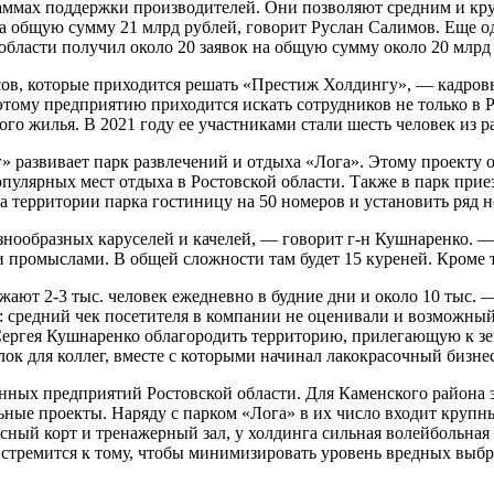
граммах поддержки производителей. Они позволяют средним и к
а общую сумму 21 млрд рублей, говорит Руслан Салимов. Еще о
бласти получил около 20 заявок на общую сумму около 20 млрд
сов, которые приходится решать «Престиж Холдингу», — кадров
этому предприятию приходится искать сотрудников не только в Р
о жилья. В 2021 году ее участниками стали шесть человек из р
азвивает парк развлечений и отдыха «Лога». Этому проекту ок
опулярных мест отдыха в Ростовской области. Также в парк при
 территории парка гостиницу на 50 номеров и установить ряд 
азнообразных каруселей и качелей, — говорит г-н Кушнаренко. 
промыслами. В общей сложности там будет 15 куреней. Кроме то
жают 2-3 тыс. человек ежедневно в будние дни и около 10 тыс. 
му: средний чек посетителя в компании не оценивали и возможны
Сергея Кушнаренко облагородить территорию, прилегающую к зем
ок для коллег, вместе с которыми начинал лакокрасочный бизнес
х предприятий Ростовской области. Для Каменского района эт
льные проекты. Наряду с парком «Лога» в их число входит круп
ный корт и тренажерный зал, у холдинга сильная волейбольная 
стремится к тому, чтобы минимизировать уровень вредных выбр