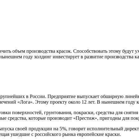
ить объем производства красок. Способствовать этому будут у
ынешнем году холдинг инвестирует в развитие производства как
рупнейших в России. Предприятие выпускает обширную линейку
лечений «Лога». Этому проекту около 12 лет. В нынешнем году 
овки поверхностей, грунтования, покраски, средства для сняти
ые средства, которые производит «Престиж», пригодны для покр
пуска своей продукции на 5%, говорит исполнительный директо
ещая ушедшие с российского рынка европейские краски.