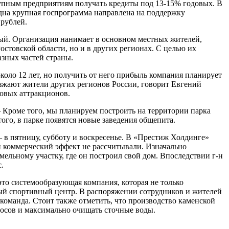
рупным предприятиям получать кредиты под 13-15% годовых. В
дна крупная госпрограмма направлена на поддержку
 рублей.
ый. Организация нанимает в основном местных жителей,
остовской области, но и в других регионах. С целью их
азных частей страны.
оло 12 лет, но получить от него прибыль компания планирует
езжают жители других регионов России, говорит Евгений
новых аттракционов.
— Кроме того, мы планируем построить на территории парка
го, в парке появятся новые заведения общепита.
— в пятницу, субботу и воскресенье. В «Престиж Холдинге»
й коммерческий эффект не рассчитывали. Изначально
ельному участку, где он построил свой дом. Впоследствии г-н
.
о системообразующая компания, которая не только
ный спортивный центр. В распоряжении сотрудников и жителей
команда. Стоит также отметить, что производство каменской
осов и максимально очищать сточные воды.