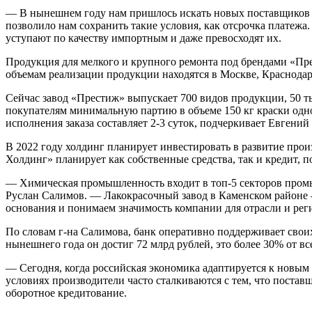
— В нынешнем году нам пришлось искать новых поставщиков 
позволило нам сохранить такие условия, как отсрочка платежа.
уступают по качеству импортным и даже превосходят их.
Продукция для мелкого и крупного ремонта под брендами «Пре
объемам реализации продукции находятся в Москве, Краснодар
Сейчас завод «Престиж» выпускает 700 видов продукции, 50 ты
покупателям минимальную партию в объеме 150 кг краски одног
исполнения заказа составляет 2-3 суток, подчеркивает Евгени
В 2022 году холдинг планирует инвестировать в развитие про
Холдинг» планирует как собственные средства, так и кредит, 
— Химическая промышленность входит в топ-5 секторов пром
Руслан Салимов. — Лакокрасочный завод в Каменском районе —
основания и понимаем значимость компании для отрасли и рег
По словам г-на Салимова, банк оперативно поддерживает своих
нынешнего года он достиг 72 млрд рублей, это более 30% от вс
— Сегодня, когда российская экономика адаптируется к новым
условиях производители часто сталкиваются с тем, что постав
оборотное кредитование.