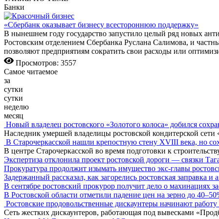
Банки
«Сбербанк оказывает бизнесу всестороннюю поддержку»
В нынешнем году государство запустило целый ряд новых ант
Ростовским отделением Сбербанка Руслана Салимова, и частны
позволяют предприятиям сократить свои расходы или оптимиз
Просмотров: 3557
Самое читаемое
за
сутки
сутки
неделю
месяц
Новый владелец ростовского «Золотого колоса» добился сохра
Наследник умершей владелицы ростовской кондитерской сети 
В Старочеркасской нашли крепостную стену XVIII века, но сох
В центре Старочеркасской во время подготовки к строительст
Экспертиза отклонила проект ростовской дороги — связки Таг
Прокуратура продолжит изымать имущество экс-главы ростов
Задержанный рассказал, как загорелись ростовская заправка и 
В сентябре ростовский прокурор получит дело о махинациях з
В Ростовской области отметили падение цен на зерно до 40–5
Ростовские продовольственные дискаунтеры начинают работу 
Сеть жестких дискаунтеров, работающая под вывесками «Прод