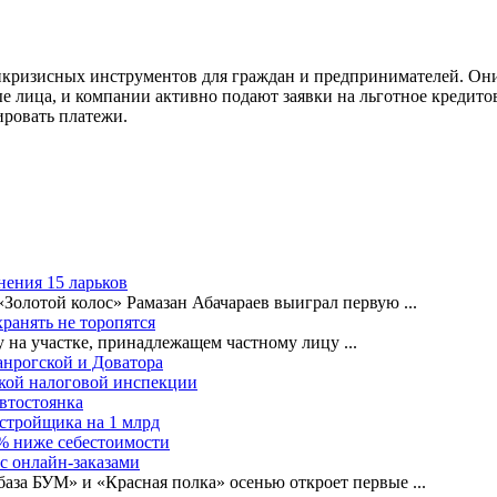
икризисных инструментов для граждан и предпринимателей. Он
е лица, и компании активно подают заявки на льготное кредито
ировать платежи.
нения 15 ларьков
«Золотой колос» Рамазан Абачараев выиграл первую
...
ранять не торопятся
ву на участке, принадлежащем частному лицу
...
анрогской и Доватора
ской налоговой инспекции
автостоянка
астройщика на 1 млрд
0% ниже себестоимости
с онлайн-заказами
база БУМ» и «Красная полка» осенью откроет первые
...