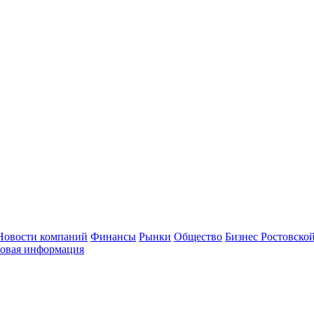
Новости компаний
Финансы
Рынки
Общество
Бизнес Ростовской
овая информация