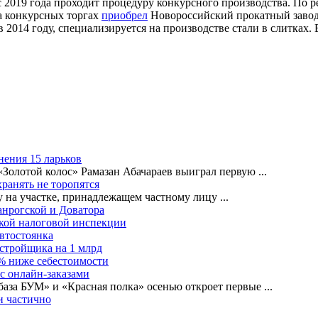
2019 года проходит процедуру конкурсного производства. По р
на конкурсных торгах
приобрел
Новороссийский прокатный заво
2014 году, специализируется на производстве стали в слитках. В
нения 15 ларьков
«Золотой колос» Рамазан Абачараев выиграл первую
...
ранять не торопятся
ву на участке, принадлежащем частному лицу
...
анрогской и Доватора
ской налоговой инспекции
автостоянка
астройщика на 1 млрд
0% ниже себестоимости
с онлайн-заказами
база БУМ» и «Красная полка» осенью откроет первые
...
и частично