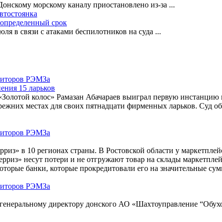
-Донскому морскому каналу приостановлено из-за
...
автостоянка
еопределенный срок
ля в связи с атаками беспилотников на суда
...
ения 15 ларьков
«Золотой колос» Рамазан Абачараев выиграл первую инстанцию 
режних местах для своих пятнадцати фирменных ларьков. Суд о
риз» в 10 регионах страны. В Ростовской области у маркетплейс
риз» несут потери и не отгружают товар на склады маркетплейс
екоторые банки, которые прокредитовали его на значительные су
енеральному директору донского АО «Шахтоуправление “Обуховс