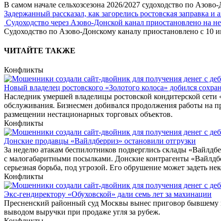
В самом начале сельхозсезона 2026/2027 судоходство по Азово
Задержанный рассказал, как загорелись ростовская заправка и 
Судоходство через Азово-Донской канал приостановлено на н
Судоходство по Азово-Донскому каналу приостановлено с 10 ию
ЧИТАЙТЕ ТАКЖЕ
Конфликты
Новый владелец ростовского «Золотого колоса» добился сохран
Наследник умершей владелицы ростовской кондитерской сети 
обслуживания. Бизнесмен добивался продолжения работы на п
размещении нестационарных торговых объектов.
Конфликты
Донские продавцы «Вайлдберриз» остановили отгрузки
За неделю атакам беспилотников подверглись склады «Вайлдбер
с малогабаритными посылками. Донские контрагенты «Вайлдбер
серьезная борьба, под угрозой. Его обрушение может задеть н
Конфликты
Экс-гендиректору «Обуховской» дали семь лет за махинации
Пресненский районный суд Москвы вынес приговор бывшему г
выводом выручки при продаже угля за рубеж.
Конфликты