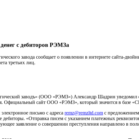
денег с дебиторов РЭМЗа
ческого завода сообщает о появлении в интернете сайта-двой
ета третьих лиц.
ческий заводъ» (ООО «РЭМЗ») Александр Шадрин уведомил о по
я. Официальный сайт ООО «РЭМЗ», который значится в базе «
 электронное письмо с адреса
remz@remzltd.com
с предложением 
ие дебиторы. «Отправка писем с указанием платежных реквизит
твующее заявление о совершении преступления направлено в по