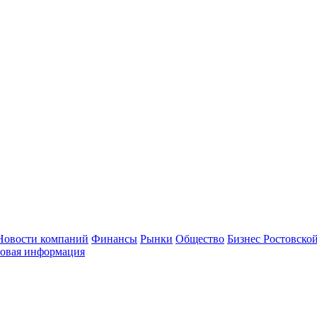
Новости компаний
Финансы
Рынки
Общество
Бизнес Ростовской
овая информация