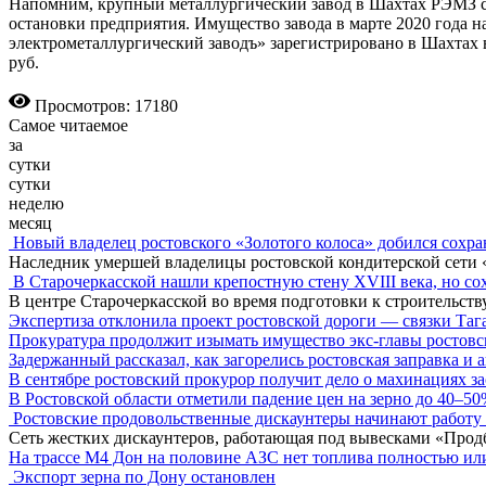
Напомним, крупный металлургический завод в Шахтах РЭМЗ с 
остановки предприятия. Имущество завода в марте 2020 года 
электрометаллургический заводъ» зарегистрировано в Шахтах в 
руб.
Просмотров: 17180
Самое читаемое
за
сутки
сутки
неделю
месяц
Новый владелец ростовского «Золотого колоса» добился сохра
Наследник умершей владелицы ростовской кондитерской сети 
В Старочеркасской нашли крепостную стену XVIII века, но сох
В центре Старочеркасской во время подготовки к строительст
Экспертиза отклонила проект ростовской дороги — связки Таг
Прокуратура продолжит изымать имущество экс-главы ростов
Задержанный рассказал, как загорелись ростовская заправка и 
В сентябре ростовский прокурор получит дело о махинациях з
В Ростовской области отметили падение цен на зерно до 40–5
Ростовские продовольственные дискаунтеры начинают работу 
Сеть жестких дискаунтеров, работающая под вывесками «Прод
На трассе М4 Дон на половине АЗС нет топлива полностью ил
Экспорт зерна по Дону остановлен