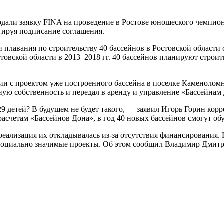
одали заявку FINA на проведение в Ростове юношеского чемпи
тируя подписание соглашения.
плавания по строительству 40 бассейнов в Ростовской области 
стовской области в 2013–2018 гг. 40 бассейнов планируют строи
гии с проектом уже построенного бассейна в поселке Каменоло
ую собственность и передал в аренду и управление «Бассейнам
9 детей? В будущем не будет такого, — заявил Игорь Горин корр
асчетам «Бассейнов Дона», в год 40 новых бассейнов смогут обу
ализация их откладывалась из-за отсутствия финансирования. Н
 социально значимые проекты. Об этом сообщил Владимир Дмитр