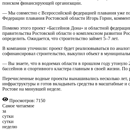
поиском финансирующей организации.
— Мы совместно с Всероссийской федерацией плавания уже п
Федерации плавания Рос­товской области Игорь Горин, коммен
Помимо этого проект «Бассейнов Дона» и областной федерации 
правительства Рос­товской области о комплексном развитии Ро
определить. Ожидается, что строительство займет 5–7 лет.
В компании уточнили: проект будет реализовываться по анало
софинансировал строительство, выкупил объект в муниципальн
— Вы знаете, что в водоемах области в прошлом году утонуло 2
бассейнов и спортивного кластера главным в своей жизни. По р
Перечисленные водные проекты вынашивались несколько лет, ре
инфраструктуры и готов вкладывать средства в масштабные и
Ростове на минувшей неделе.
Просмотров: 7150
Самое читаемое
за
сутки
сутки
неделю