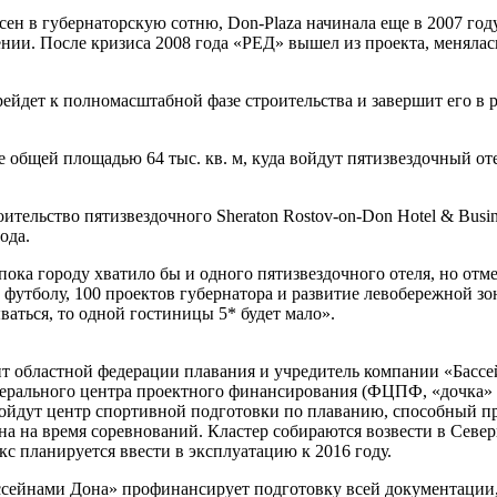
есен в губернаторскую сотню, Don-Plaza начинала еще в 2007 го
ении. После кризиса 2008 года «РЕД» вышел из проекта, менялас
рейдет к полномасштабной фазе строительства и завершит его в
 общей площадью 64 тыс. кв. м, куда войдут пятизвездочный оте
ительство пятизвездочного Sheraton Rostov-on-Don Hotel & Busin
ода.
ка городу хватило бы и одного пяти­звездочного отеля, но отме
футболу, 100 проектов губернатора и развитие левобережной з
ваться, то одной гостиницы 5* будет мало».
нт областной федерации плавания и учредитель компании «Басс
рального центра проектного финансирования (ФЦПФ, «дочка» В
войдут центр спортивной подготовки по плаванию, способный пр
йна на время соревнований. Кластер собираются возвести в Севе
кс планируется ввести в эксплуатацию к 2016 году.
ссейнами Дона» профинансирует подготовку всей документации,