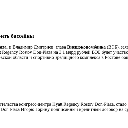
оить бассейны
aza
, и Владимир Дмитриев, глава
Внешэкономбанка
(ВЭБ), зая
 Regency Rostov Don-Plaza на 3,1 млрд рублей ВЭБ будет участ
товской области и спортивно-зрелищного комплекса в Ростове об
ельства конгресс-центра Hyatt Regency Rostov Don-Plaza, стало
on-Plaza Игорю Горину подписанный кредитный договор на сум