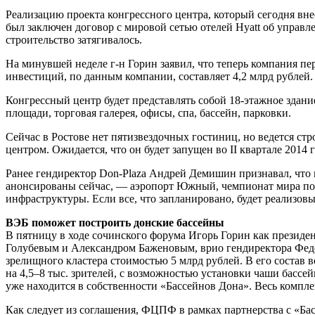
Реализацию проекта конгрессного центра, который сегодня вн
был заключен договор с мировой сетью отелей Hyatt об управл
строительство затягивалось.
На минувшей неделе г-н Горин заявил, что теперь компания пе
инвестиций, по данным компании, составляет 4,2 млрд руб­лей.
Конгрессный центр будет представлять собой 18-этажное здание
площади, торговая галерея, офисы, спа, бассейн, парковки.
Сейчас в Ростове нет пятизвездочных гостиниц, но ведется стро
центром. Ожидается, что он будет запущен во II квартале 2014 г
Ранее гендиректор Don-Plaza Андрей Демишин признавал, что по
анонсированы сейчас, — аэропорт Южный, чемпионат мира по 
инфраструктуры. Если все, что запланировано, будет реализовы
ВЭБ поможет построить донские бассейны
В пятницу в ходе сочинского форума Игорь Горин как президе
Голубевым и Александром Баженовым, врио гендиректора Феде
зрелищного кластера стоимостью 5 млрд рублей. В его состав 
на 4,5–8 тыс. зрителей, с возможностью установки чаши бассе
уже находится в собственности «Бассейнов Дона». Весь компле
Как следует из соглашения, ФЦПФ в рамках партнерства с «Ба