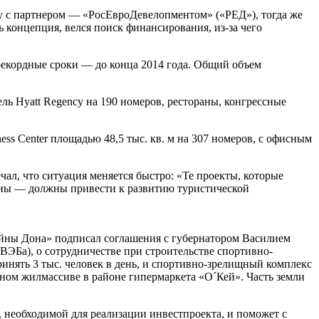
ду с партнером — «РосЕвроДевелопментом» («РЕД»), тогда же
ь концепция, велся поиск финансирования, из-за чего
 рекордные сроки — до конца 2014 года. Общий объем
ль Hyatt Regency на 190 номеров, рестораны, конгрессные
ess Center площадью 48,5 тыс. кв. м на 307 номеров, с офисным
чал, что ситуация меняется быстро: «Те проекты, которые
оны — должны привести к развитию туристической
ейны Дона» подписал соглашения с губернатором Василием
ЭБа), о сотрудничестве при строительстве спортивно-
инять 3 тыс. человек в день, и спортивно-зре­лищный комплекс
рном жилмассиве в районе гипермаркета «О´Кей». Часть земли
 необходимой для реализации инвестпроекта, и поможет с