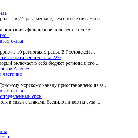
раза
рна — в 2,2 раза меньше, чем в июле не самого
...
на поправить финансовое положение после
...
инс»
автостоянка
рриз» в 10 регионах страны. В Ростовской
...
сти сократился почти на 22%
орый включает в себя бюджет региона и его
...
Ростов Арене»
и частично
-Донскому морскому каналу приостановлено из-за
...
автостоянка
еопределенный срок
ля в связи с атаками беспилотников на суда
...
това