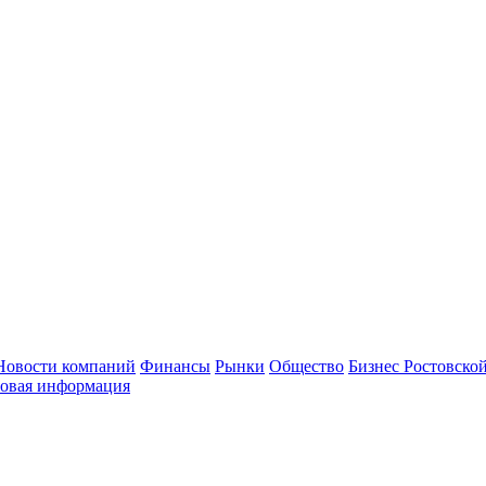
Новости компаний
Финансы
Рынки
Общество
Бизнес Ростовской
овая информация