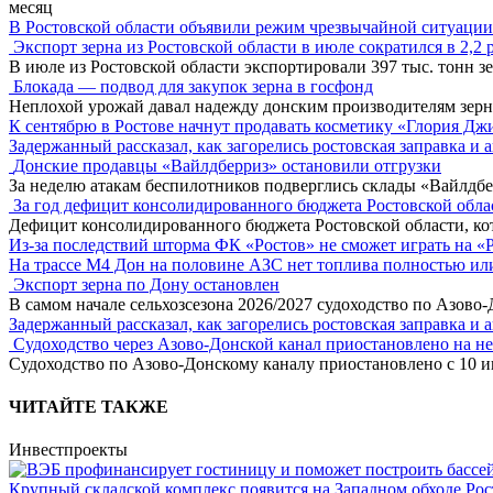
месяц
В Ростовской области объявили режим чрезвычайной ситуации
Экспорт зерна из Ростовской области в июле сократился в 2,2 
В июле из Ростовской области экспортировали 397 тыс. тонн зе
Блокада — подвод для закупок зерна в госфонд
Неплохой урожай давал надежду донским производителям зер
К сентябрю в Ростове начнут продавать косметику «Глория Дж
Задержанный рассказал, как загорелись ростовская заправка и 
Донские продавцы «Вайлдберриз» остановили отгрузки
За неделю атакам беспилотников подверглись склады «Вайлдбе
За год дефицит консолидированного бюджета Ростовской обла
Дефицит консолидированного бюджета Ростовской области, кот
Из-за последствий шторма ФК «Ростов» не сможет играть на «
На трассе М4 Дон на половине АЗС нет топлива полностью ил
Экспорт зерна по Дону остановлен
В самом начале сельхозсезона 2026/2027 судоходство по Азово
Задержанный рассказал, как загорелись ростовская заправка и 
Судоходство через Азово-Донской канал приостановлено на н
Судоходство по Азово-Донскому каналу приостановлено с 10 ию
ЧИТАЙТЕ ТАКЖЕ
Инвестпроекты
Крупный складской комплекс появится на Западном обходе Рос