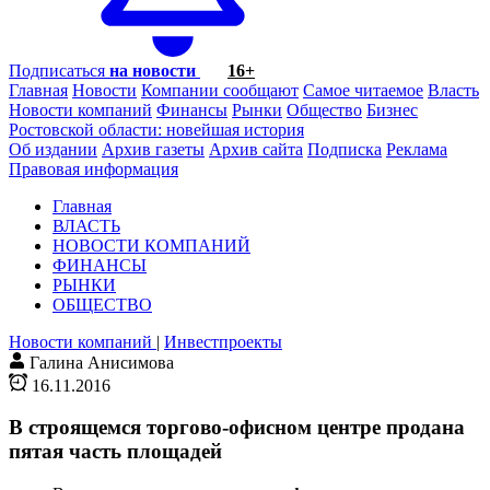
Подписаться
на новости
16+
Главная
Новости
Компании сообщают
Самое читаемое
Власть
Новости компаний
Финансы
Рынки
Общество
Бизнес
Ростовской области: новейшая история
Об издании
Архив газеты
Архив сайта
Подписка
Реклама
Правовая информация
Главная
ВЛАСТЬ
НОВОСТИ КОМПАНИЙ
ФИНАНСЫ
РЫНКИ
ОБЩЕСТВО
Новости компаний
|
Инвестпроекты
Галина Анисимова
16.11.2016
В строящемся торгово-офисном центре продана
пятая часть площадей