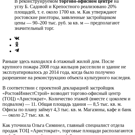
В реконструируемом
торгово-офисном центре
на
углу Б. Садовой и Крепостного реализовано 20%
площадей, т. е. около 1700 кв. м. Как утверждают
ростовские риелторы, заявленные застройщиком
цены — 90–200 тыс. руб. за кв. м — предполагают
значительный торг.
Раньше здесь находился 4-этажный жилой дом. После
крупного пожара 2008 года жильцов расселили и здание не
эксплуатировалось до 2014 года, когда было получено
разрешение на реконструкцию объекта культурного наследия.
В соответствии с проектной декларацией застройщик
«РостовИнвестСтрой» возводит торгово-офисный центр
(ТОЦ) «Аристократ». Количество этажей (вместе с цоколем и
подвалом) — 11. Общая площадь здания — 8,5 тыс. кв. м.
Офисы по плану займут 4,3 тыс. кв. м. Магазины, кафе и банк
— около 2,7 тыс. кв. м.
Как уточнила Ольга Симинел, главный специалист отдела
продаж ТОЦ «Аристократ», торговые площади располагаются