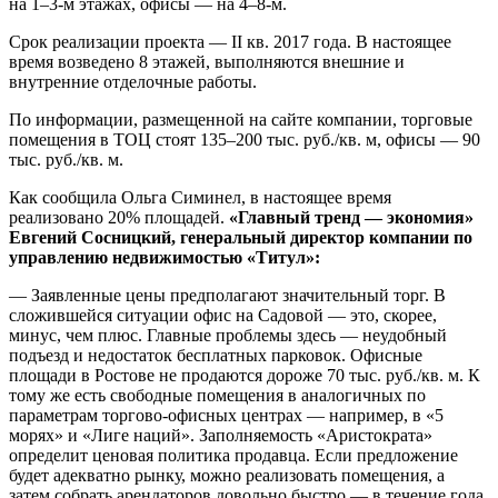
на 1–3-м этажах, офисы — на 4–8-м.
Срок реализации проекта — II кв. 2017 года. В настоящее
время возведено 8 этажей, выполняются внешние и
внутренние отделочные работы.
По информации, размещенной на сайте компании, торговые
помещения в ТОЦ стоят 135–200 тыс. руб./кв. м, офисы — 90
тыс. руб./кв. м.
Как сообщила Ольга Симинел, в настоящее время
реализовано 20% площадей.
«Главный тренд — экономия»
Евгений Сосницкий, генеральный директор компании по
управлению недвижимостью «Титул»:
— Заявленные цены предполагают значительный торг. В
сложившейся ситуации офис на Садовой — это, скорее,
минус, чем плюс. Главные проблемы здесь — неудобный
подъезд и недостаток бесплатных парковок. Офисные
площади в Ростове не продаются дороже 70 тыс. руб./кв. м. К
тому же есть свободные помещения в аналогичных по
параметрам торгово-офисных центрах — например, в «5
морях» и «Лиге наций». Заполняемость «Аристократа»
определит ценовая политика продавца. Если предложение
будет адекватно рынку, можно реализовать помещения, а
затем собрать арендаторов довольно быстро — в течение года.