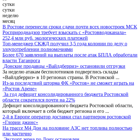
сутки
сутки
неделю
месяц
В Ростове перенесли сроки сдачи почти всех новостроек МСК
Росприроднадзор требует взыскать с «Ростовводоканала»
252,4 млн руб. экологических платежей
Топ-менеджер СКЖД получил 3,5 года колонии по делу о
злоупотреблении полномочиями
Более 670 заявлений на выплаты после атак БПЛА обработали
власти Таганрога
Донские продавцы «Вайлдберриз» остановили отгрузки
За неделю атакам беспилотников подверглись склады
«Вайлдберриз» в 10 регионах страны. В Ростовской
...
Из-за последствий шторма ФК «Ростов» не сможет играть на
«Ростов Арене»
За год дефицит консолидированного бюджета Ростовской
области сократился почти на 22%
Дефицит консолидированного бюджета Ростовской области,
который включает в себя бюджет региона и его
...
2-й в Европе оператор доставки стал партнером ростовской
«Глории джинс»
На трассе М4 Дон на половине АЗС нет топлива полностью
или частично
Экспорт зерна по Дону остановлен