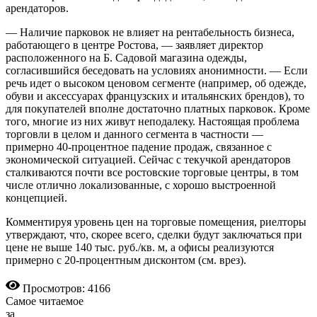
арендаторов.
— Наличие парковок не влияет на рентабельность бизнеса,
работающего в центре Рос­това, — заявляет директор
расположенного на Б. Садовой магазина одежды,
согласившийся беседовать на условиях анонимности. — Если
речь идет о высоком ценовом сегменте (например, об одежде,
обуви и аксессуарах французских и итальянских брендов), то
для покупателей вполне достаточно платных парковок. Кроме
того, многие из них живут неподалеку. Настоящая проблема
торговли в целом и данного сегмента в частности —
примерно 40-процентное падение продаж, связанное с
экономической ситуацией. Сейчас с текучкой арендаторов
сталкиваются почти все ростовские торговые центры, в том
числе отлично локализованные, с хорошо выстроенной
концепцией.
Комментируя уровень цен на торговые помещения, риелторы
утверждают, что, скорее всего, сделки будут заключаться при
цене не выше 140 тыс. руб./кв. м, а офисы реализуются
примерно с 20-процентным дисконтом (см. врез).
Просмотров: 4166
Самое читаемое
за