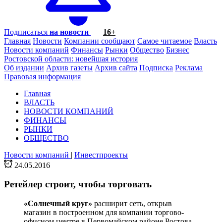
Подписаться
на новости
16+
Главная
Новости
Компании сообщают
Самое читаемое
Власть
Новости компаний
Финансы
Рынки
Общество
Бизнес
Ростовской области: новейшая история
Об издании
Архив газеты
Архив сайта
Подписка
Реклама
Правовая информация
Главная
ВЛАСТЬ
НОВОСТИ КОМПАНИЙ
ФИНАНСЫ
РЫНКИ
ОБЩЕСТВО
Новости компаний
|
Инвестпроекты
24.05.2016
Ретейлер строит, чтобы торговать
«Солнечный круг»
расширит сеть, открыв
магазин в построенном для компании торгово-
офисном центре в Первомайском районе Ростова.