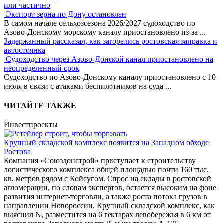
или частично
Экспорт зерна по Дону остановлен
В самом начале сельхозсезона 2026/2027 судоходство по
Азово-Донскому морскому каналу приостановлено из-за
...
Задержанный рассказал, как загорелись ростовская заправка и
автостоянка
Судоходство через Азово-Донской канал приостановлено на
неопределенный срок
Судоходство по Азово-Донскому каналу приостановлено с 10
июля в связи с атаками беспилотников на суда
...
ЧИТАЙТЕ ТАКЖЕ
Инвестпроекты
Крупный складской комплекс появится на Западном обходе
Ростова
Компания «Союздонстрой» приступает к строительству
логистического комплекса общей площадью почти 160 тыс.
кв. метров рядом с Койсугом. Спрос на склады в ростовской
агломерации, по словам экспертов, остается высоким на фоне
развития интернет-торговли, а также роста потока грузов в
направлении Новороссии. Крупный складской комплекс, как
выяснил N, разместится на 6 гектарах левобережья в 6 км от