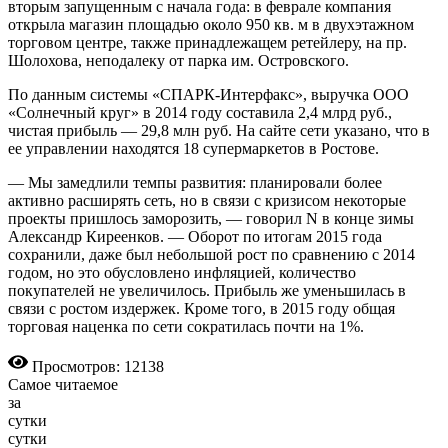
вторым запущенным с начала года: в феврале компания
открыла магазин площадью около 950 кв. м в двухэтажном
торговом центре, также принадлежащем ретейлеру, на пр.
Шолохова, неподалеку от парка им. Островского.
По данным системы «СПАРК-Интерфакс», выручка ООО
«Солнечный круг» в 2014 году составила 2,4 млрд руб.,
чистая прибыль — 29,8 млн руб. На сайте сети указано, что в
ее управлении находятся 18 супермаркетов в Ростове.
— Мы замедлили темпы развития: планировали более
активно расширять сеть, но в связи с кризисом некоторые
проекты пришлось заморозить, — говорил N в конце зимы
Александр Киреенков. — Оборот по итогам 2015 года
сохранили, даже был небольшой рост по сравнению с 2014
годом, но это обусловлено инфляцией, количество
покупателей не увеличилось. Прибыль же уменьшилась в
связи с ростом издержек. Кроме того, в 2015 году общая
торговая наценка по сети сократилась почти на 1%.
Просмотров: 12138
Самое читаемое
за
сутки
сутки