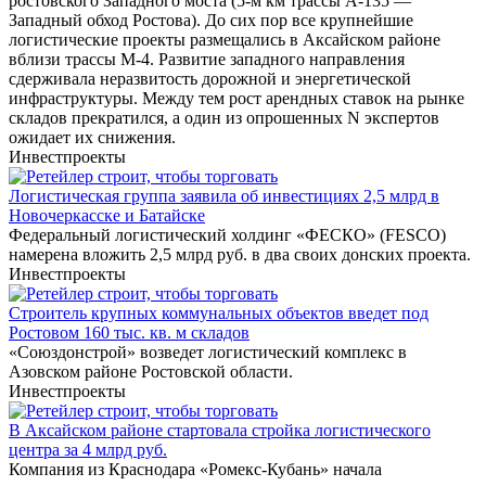
ростовского Западного моста (5-м км трассы А-135 ―
Западный обход Ростова). До сих пор все крупнейшие
логистические проекты размещались в Аксайском районе
вблизи трассы М-4. Развитие западного направления
сдерживала неразвитость дорожной и энергетической
инфраструктуры. Между тем рост арендных ставок на рынке
складов прекратился, а один из опрошенных N экспертов
ожидает их снижения.
Инвестпроекты
Логистическая группа заявила об инвестициях 2,5 млрд в
Новочеркасске и Батайске
Федеральный логистический холдинг «ФЕСКО» (FESCO)
намерена вложить 2,5 млрд руб. в два своих донских проекта.
Инвестпроекты
Строитель крупных коммунальных объектов введет под
Ростовом 160 тыс. кв. м складов
«Союздонстрой» возведет логистический комплекс в
Азовском районе Ростовской области.
Инвестпроекты
В Аксайском районе стартовала стройка логистического
центра за 4 млрд руб.
Компания из Краснодара «Ромекс-Кубань» начала