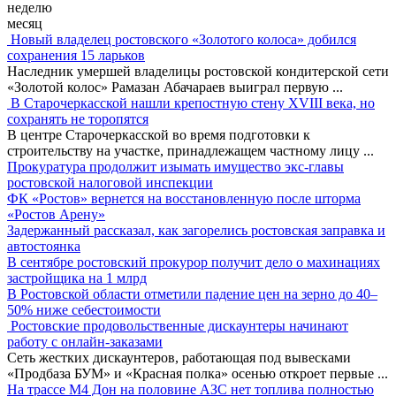
неделю
месяц
Новый владелец ростовского «Золотого колоса» добился
сохранения 15 ларьков
Наследник умершей владелицы ростовской кондитерской сети
«Золотой колос» Рамазан Абачараев выиграл первую
...
В Старочеркасской нашли крепостную стену XVIII века, но
сохранять не торопятся
В центре Старочеркасской во время подготовки к
строительству на участке, принадлежащем частному лицу
...
Прокуратура продолжит изымать имущество экс-главы
ростовской налоговой инспекции
ФК «Ростов» вернется на восстановленную после шторма
«Ростов Арену»
Задержанный рассказал, как загорелись ростовская заправка и
автостоянка
В сентябре ростовский прокурор получит дело о махинациях
застройщика на 1 млрд
В Ростовской области отметили падение цен на зерно до 40–
50% ниже себестоимости
Ростовские продовольственные дискаунтеры начинают
работу с онлайн-заказами
Сеть жестких дискаунтеров, работающая под вывесками
«Продбаза БУМ» и «Красная полка» осенью откроет первые
...
На трассе М4 Дон на половине АЗС нет топлива полностью