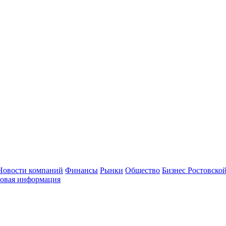
Новости компаний
Финансы
Рынки
Общество
Бизнес Ростовской
овая информация