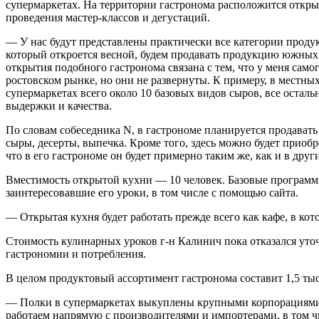
супермаркетах. На территории гастронома расположится открыт
проведения мастер-классов и дегустаций.
— У нас будут представлены практически все категории продук
который откроется весной, будем продавать продукцию южных 
открытия подобного гастронома связана с тем, что у меня сам
ростовском рынке, но они не развернуты. К примеру, в местн
супермаркетах всего около 10 базовых видов сыров, все осталь
выдержки и качества.
По словам собеседника N, в гастрономе планируется продавать
сыры, десерты, выпечка. Кроме того, здесь можно будет приобр
что в его гастрономе он будет примерно таким же, как и в дру
Вместимость открытой кухни — 10 человек. Базовые программы
заинтересовавшие его уроки, в том числе с помощью сайта.
— Открытая кухня будет работать прежде всего как кафе, в ко
Стоимость кулинарных уроков г-н Калинич пока отказался уточ
гастрономии и потребления.
В целом продуктовый ассортимент гастронома составит 1,5 тыс
— Полки в супермаркетах выкуплены крупными корпорациями,
работаем напрямую с производителями и импортерами, в том чи