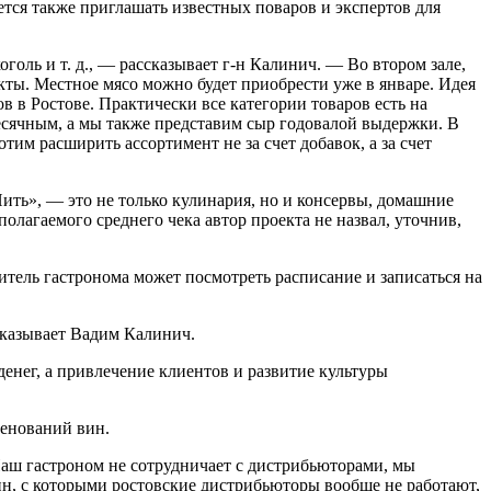
ется также приглашать известных поваров и экспертов для
оль и т. д., — рассказывает г-н Калинич. — Во втором зале,
ты. Местное мясо можно будет приобрести уже в январе. Идея
 в Ростове. Практически все категории товаров есть на
месячным, а мы также представим сыр годовалой выдержки. В
тим расширить ассортимент не за счет добавок, а за счет
ить», — это не только кулинария, но и консервы, домашние
олагаемого среднего чека автор проекта не назвал, уточнив,
тель гастронома может посмотреть расписание и записаться на
сказывает Вадим Калинич.
енег, а привлечение клиентов и развитие культуры
менований вин.
аш гастроном не сотрудничает с дистрибьюторами, мы
ин, с которыми ростовские дистрибьюторы вообще не работают,