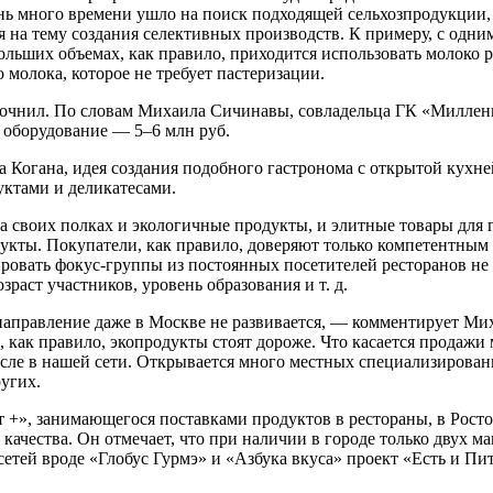
нь много времени ушло на поиск подходящей сельхозпродукции,
я на тему создания селективных производств. К примеру, с одни
ьших объемах, как правило, приходится использовать молоко ра
 молока, которое не требует пастеризации.
точнил. По словам Михаила Сичинавы, совладельца ГК «Миллениу
е оборудование — 5–6 млн руб.
огана, идея создания подобного гастронома с открытой кухней
уктами и деликатесами.
на своих полках и экологичные продукты, и элитные товары для
дукты. Покупатели, как правило, доверяют только компетентным
ировать фокус-группы из постоянных посетителей ресторанов не
раст участников, уровень образования и т. д.
 направление даже в Москве не развивается, — комментирует Ми
, как правило, экопродукты стоят дороже. Что касается продажи
исле в нашей сети. Открывается много местных специализирован
угих.
», занимающегося поставками продуктов в рестораны, в Росто
 качества. Он отмечает, что при наличии в городе только двух 
сетей вроде «Глобус Гурмэ» и «Азбука вкуса» проект «Есть и Пи