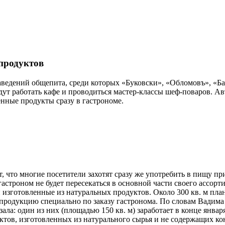
опродуктов
аведений общепита, среди которых «Буковски», «Обломовъ», «Ба
удут работать кафе и проводиться мастер-классы шеф-поваров. А
енные продукты сразу в гастрономе.
, что многие посетители захотят сразу же употребить в пищу п
гастроном не будет пересекаться в основной части своего ассор
и изготовленные из натуральных продуктов. Около 300 кв. м пл
 продукцию специально по заказу гастронома. По словам Вадима
ала: один из них (площадью 150 кв. м) заработает в конце январ
уктов, изготовленных из натурального сырья и не содержащих ко