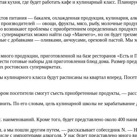
ая кухня, где будет работать кафе и кулинарный класс. Планиру
тов питания — бакалея, охлажденная продукция, кулинария, алког
производителей — овощи, фрукты, мясо, рыбу, молочные продук
ого возникают проблемы с приобретением определенных продуктов
ых супермаркетах можно найти сыр «Манчего», но он будет трех
ные с добавками — оливками, анчоусами, ореховой пастой. Мы хо
 много продукции, приготовленной на базе ресторанов «Есть и П
ести готовые наборы для приготовления блюд дома. Размер предп
гих ростовских супермаркетах.
 кулинарного класса будут расписаны на квартал вперед. Посети
тором посетители смогут съесть приобретенные продукты, — рас
нить. По его словам, цель кулинарной школы не зарабатывание д
. наименований. Кроме того, будет представлено около 400 наи
 а мы пошли другим путем, — рассказывает собеседник N. — Н
сле с импортерами алкоголя. У нас будет представлено много в