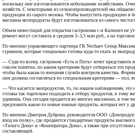
поскольку они изготавливаются небольшими хозяйствами. Оче
хозяйств. С некоторыми из сельхозпроизводителей мы общаемс
продукции из сырого молока. Чтобы выпустить продукцию в бол
магазина молпродукты будут изготавливаться из самого чистого
Объем инвестиций для открытия гастронома г-н Калинич не у
ремонт могут составить в среднем 3–3,5 млн руб., а на торгово
По мнению управляющего партнера ГК Nechaev Group Максима К
гурманов, которые специально готовы куда-то ехать за экопрод
— Судя по всему, гастроном «Есть и Пить» хочет представить 
совсем понятно, по каким критериям будут отбираться эти про
чтобы была какая-то внешняя служба контроля качества. Форм
они должны составляться по специальным критериям — пол, воз
— Что касается экопродуктов, то, по нашим наблюдениям, это
готовы так тщательно подходить к отбору продуктов, к тому же
удивишь. Она сегодня продается во многих магазинах, в том ч
предложить какие-то новые южные продукты, которых нет у др
По мнению Дмитрия Дуброва, руководителя ООО «Донпродукт +
вход на полку», где продаются стандартные продукты высокого
«Тихого Дона» и «Кооператора Дона», а также при отсутствии 
составляющей.