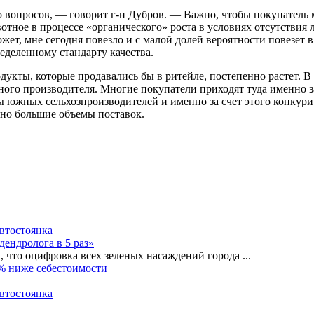
 вопросов, — говорит г-н Дубров. — Важно, чтобы покупатель м
отное в процессе «органического» роста в условиях отсутствия л
ожет, мне сегодня повезло и с малой долей вероятности повезет 
еделенному стандарту качества.
дукты, которые продавались бы в ритейле, постепенно растет. 
ого производителя. Многие покупатели приходят туда именно за
ры южных сельхозпроизводителей и именно за счет этого конкур
ьно большие объемы поставок.
автостоянка
дендролога в 5 раз»
, что оцифровка всех зеленых насаждений города
...
0% ниже себестоимости
автостоянка