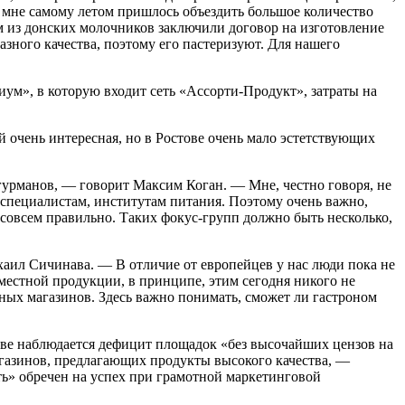
 мне самому летом пришлось объездить большое количество
м из донских молочников заключили договор на изготовление
зного качества, поэтому его пастеризуют. Для нашего
м», в которую входит сеть «Ассорти-Продукт», затраты на
 очень интересная, но в Ростове очень мало эстетствующих
 гурманов, — говорит Максим Коган. — Мне, честно говоря, не
 специалистам, институтам питания. Поэтому очень важно,
 совсем правильно. Таких фокус-групп должно быть несколько,
хаил Сичинава. — В отличие от европейцев у нас люди пока не
 местной продукции, в принципе, этим сегодня никого не
ных магазинов. Здесь важно понимать, сможет ли гастроном
ве наблюдается дефицит площадок «без высочайших цензов на
магазинов, предлагающих продукты высокого качества, —
ть» обречен на успех при грамотной маркетинговой