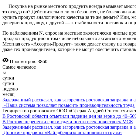
— Покупка на рынке местного продукта всегда вызывает много
то откуда он? Действительно ли он безопасен, не болело ли жив
купить продукт аналогичного качества за те же деньги? Или, м
доверии к продавцу, с другой — к стабильности поставок и опр
По наблюдениям N, спрос на местные экологически чистые про
продают продукцию в том числе небольшого аксайского молочн
Местная сеть «Ассорти-Продукт» также делает ставку на това
даже тех производителей, которые не могут обеспечить стабил
Просмотров: 3860
Самое читаемое
за
сутки
сутки
неделю
месяц
Задержанный рассказал, как загорелись ростовская заправка и 
«Наша система позволяет повысить производительность труда 
Гендиректор ростовского ООО «Сфера» Андрей Статов считает
В Ростовской области отметили падение цен на зерно до 40–5
В Ростове перенесли сроки сдачи почти всех новостроек МСК
Задержанный рассказал, как загорелись ростовская заправка и 
Донские продавцы «Вайлдберриз» остановили отгрузки