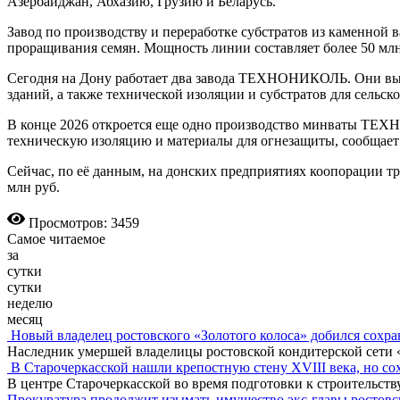
Азербайджан, Абхазию, Грузию и Беларусь.
Завод по производству и переработке субстратов из каменной
проращивания семян. Мощность линии составляет более 50 мл
Сегодня на Дону работает два завода ТЕХНОНИКОЛЬ. Они вы
зданий, а также технической изоляции и субстратов для сельско
В конце 2026 откроется еще одно производство минваты ТЕХН
техническую изоляцию и материалы для огнезащиты, сообщает
Сейчас, по её данным, на донских предприятиях коопорации тру
млн руб.
Просмотров: 3459
Самое читаемое
за
сутки
сутки
неделю
месяц
Новый владелец ростовского «Золотого колоса» добился сохра
Наследник умершей владелицы ростовской кондитерской сети 
В Старочеркасской нашли крепостную стену XVIII века, но сох
В центре Старочеркасской во время подготовки к строительст
Прокуратура продолжит изымать имущество экс-главы ростов