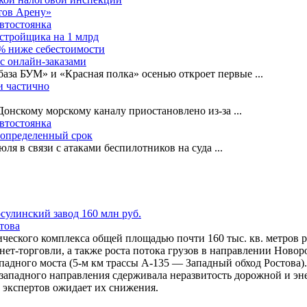
тов Арену»
автостоянка
астройщика на 1 млрд
0% ниже себестоимости
с онлайн-заказами
база БУМ» и «Красная полка» осенью откроет первые
...
и частично
-Донскому морскому каналу приостановлено из-за
...
автостоянка
еопределенный срок
ля в связи с атаками беспилотников на суда
...
това
ческого комплекса общей площадью почти 160 тыс. кв. метров р
рнет-торговли, а также роста потока грузов в направлении Ново
Западного моста (5-м км трассы А-135 ― Западный обход Ростова
 западного направления сдерживала неразвитость дорожной и э
 экспертов ожидает их снижения.