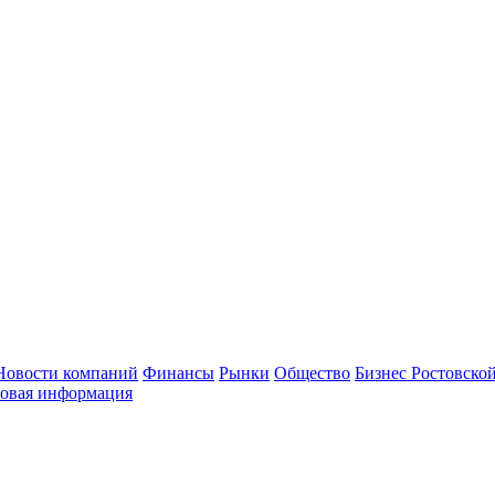
Новости компаний
Финансы
Рынки
Общество
Бизнес Ростовской
овая информация