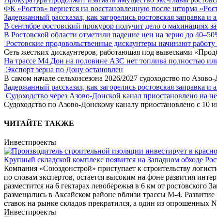
ФК «Ростов» вернется на восстановленную после шторма «Рос
Задержанный рассказал, как загорелись ростовская заправка и 
В сентябре ростовский прокурор получит дело о махинациях з
В Ростовской области отметили падение цен на зерно до 40–5
Ростовские продовольственные дискаунтеры начинают работу 
Сеть жестких дискаунтеров, работающая под вывесками «Прод
На трассе М4 Дон на половине АЗС нет топлива полностью ил
Экспорт зерна по Дону остановлен
В самом начале сельхозсезона 2026/2027 судоходство по Азово
Задержанный рассказал, как загорелись ростовская заправка и 
Судоходство через Азово-Донской канал приостановлено на н
Судоходство по Азово-Донскому каналу приостановлено с 10 ию
ЧИТАЙТЕ ТАКЖЕ
Инвестпроекты
Крупный складской комплекс появится на Западном обходе Рос
Компания «Союздонстрой» приступает к строительству логисти
по словам экспертов, остается высоким на фоне развития инте
разместится на 6 гектарах левобережья в 6 км от ростовского 
размещались в Аксайском районе вблизи трассы М-4. Развитие
ставок на рынке складов прекратился, а один из опрошенных N
Инвестпроекты