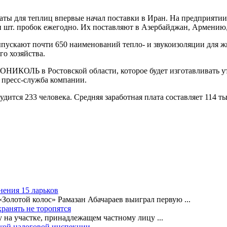
 ваты для теплиц впервые начал поставки в Иран. На предприят
н шт. пробок ежегодно. Их поставляют в Азербайджан, Армению,
пускают почти 650 наименований тепло- и звукоизоляции для
го хозяйства.
ОНИКОЛЬ в Ростовской области, которое будет изготавливать у
 пресс-служба компании.
дится 233 человека. Средняя заработная плата составляет 114 т
нения 15 ларьков
«Золотой колос» Рамазан Абачараев выиграл первую
...
ранять не торопятся
ву на участке, принадлежащем частному лицу
...
ской налоговой инспекции