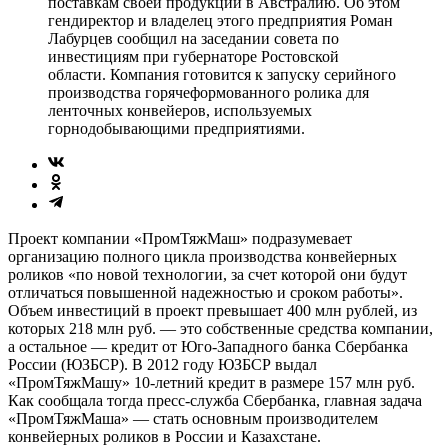
поставкам своей продукции в Австралию. Об этом
гендиректор и владелец этого предприятия Роман
Лабурцев сообщил на заседании совета по
инвестициям при губернаторе Ростовской
области. Компания готовится к запуску серийного
производства горячеформованного ролика для
ленточных конвейеров, используемых
горнодобывающими предприятиями.
Проект компании «ПромТяжМаш» подразумевает
организацию полного цикла производства конвейерных
роликов «по новой технологии, за счет которой они будут
отличаться повышенной надежностью и сроком работы».
Объем инвестиций в проект превышает 400 млн рублей, из
которых 218 млн руб. — это собственные средства компании,
а остальное — кредит от Юго-Западного банка Сбербанка
России (ЮЗБСР). В 2012 году ЮЗБСР выдал
«ПромТяжМашу» 10-летний кредит в размере 157 млн руб.
Как сообщала тогда пресс-служба Сбербанка, главная задача
«ПромТяжМаша» — стать основным производителем
конвейерных роликов в России и Казахстане.