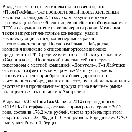
В ходе совета по инвестициям стало известно, что
«ПромТяжМаш» уже построил новый производственный
комплекс площадью 2,7 тыс. кв. м, закупил и ввел в
эксплуатацию более 30 единиц европейского оборудования с
ЧПУ и оформил патент на конвейерный ролик. Компания
также выпускает ленточные конвейеры, узлы и
комплектующие к ним, конвейерные барабаны,
вагонотолкатели и др. По словам Романа Лабурцева,
компания включена в список импортозамещающих
предприятий РФ. Среди ее клиентов — Шахто­управление
«Садкинское», «Норильский никель», сейчас ведутся
переговоры с местной компанией «Донуголь». Г-н Лабурцев
отметил, что фактически «ПромТяжМаш» учит рынок
экономить за счет приобретения более дорогого, но
качественного оборудования и на сегодняшний день компания
работает над продвижением продукции на внешнем рынке,
планирует начать поставки в Австралию.
Выручка ОАО «ПромТяжМаш» за 2014 год, по данным
«СПАРК-Интерфакса», осталась примерно на уровне 2013
года, составив 176,2 млн рублей, чистая прибыль при этом
сократилась на 23,1%, до 1,16 млн рублей. Учредителем ОАО
выступает Роман Лабурцев.