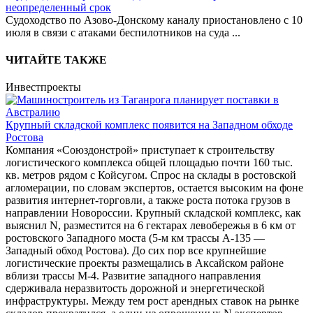
неопределенный срок
Судоходство по Азово-Донскому каналу приостановлено с 10
июля в связи с атаками беспилотников на суда
...
ЧИТАЙТЕ ТАКЖЕ
Инвестпроекты
Крупный складской комплекс появится на Западном обходе
Ростова
Компания «Союздонстрой» приступает к строительству
логистического комплекса общей площадью почти 160 тыс.
кв. метров рядом с Койсугом. Спрос на склады в ростовской
агломерации, по словам экспертов, остается высоким на фоне
развития интернет-торговли, а также роста потока грузов в
направлении Новороссии. Крупный складской комплекс, как
выяснил N, разместится на 6 гектарах левобережья в 6 км от
ростовского Западного моста (5-м км трассы А-135 ―
Западный обход Ростова). До сих пор все крупнейшие
логистические проекты размещались в Аксайском районе
вблизи трассы М-4. Развитие западного направления
сдерживала неразвитость дорожной и энергетической
инфраструктуры. Между тем рост арендных ставок на рынке