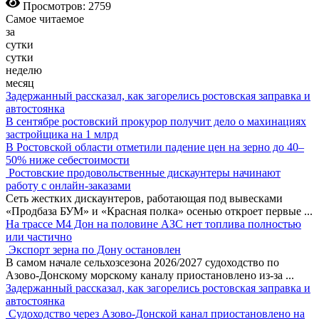
Просмотров: 2759
Самое читаемое
за
сутки
сутки
неделю
месяц
Задержанный рассказал, как загорелись ростовская заправка и
автостоянка
В сентябре ростовский прокурор получит дело о махинациях
застройщика на 1 млрд
В Ростовской области отметили падение цен на зерно до 40–
50% ниже себестоимости
Ростовские продовольственные дискаунтеры начинают
работу с онлайн-заказами
Сеть жестких дискаунтеров, работающая под вывесками
«Продбаза БУМ» и «Красная полка» осенью откроет первые
...
На трассе М4 Дон на половине АЗС нет топлива полностью
или частично
Экспорт зерна по Дону остановлен
В самом начале сельхозсезона 2026/2027 судоходство по
Азово-Донскому морскому каналу приостановлено из-за
...
Задержанный рассказал, как загорелись ростовская заправка и
автостоянка
Судоходство через Азово-Донской канал приостановлено на