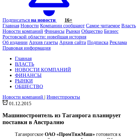
Подписаться
на новости
16+
Главная
Новости
Компании сообщают
Самое читаемое
Власть
Новости компаний
Финансы
Рынки
Общество
Бизнес
Ростовской области: новейшая история
Об издании
Архив газеты
Архив сайта
Подписка
Реклама
Правовая информация
Главная
ВЛАСТЬ
НОВОСТИ КОМПАНИЙ
ФИНАНСЫ
РЫНКИ
ОБЩЕСТВО
Новости компаний
|
Инвестпроекты
01.12.2015
Машиностроитель из Таганрога планирует
поставки в Австралию
Таганрогское
ОАО «ПромТяжМаш»
готовится к