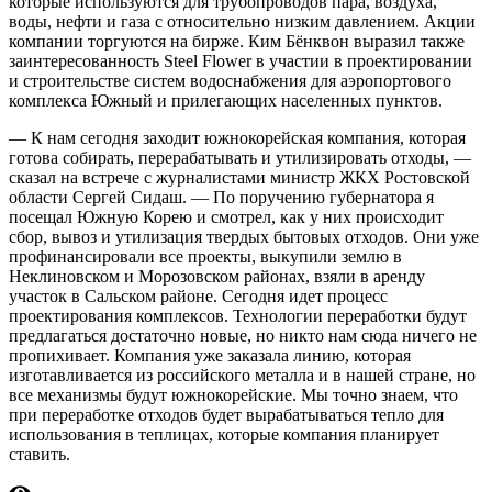
которые используются для трубопроводов пара, воздуха,
воды, нефти и газа с относительно низким дав­лением. Акции
компании торгуются на бирже. Ким Бёнквон выразил также
заинтересованность Steel Flo­wer в участии в проектировании
и строительстве систем водоснабжения для аэропортового
комплекса Южный и прилегающих населенных пунк­тов.
— К нам сегодня заходит южнокорейская компания, которая
готова собирать, перерабатывать и утилизировать отходы, —
сказал на встрече с журналистами министр ЖКХ Ростовской
области Сергей Сидаш. — По поручению губернатора я
посещал Южную Корею и смотрел, как у них происходит
сбор, вывоз и утилизация твердых бытовых отходов. Они уже
профинансировали все проекты, выкупили землю в
Неклиновском и Морозовском районах, взяли в аренду
участок в Сальском районе. Сегодня идет процесс
проектирования комплексов. Технологии переработки будут
предлагаться достаточно новые, но никто нам сюда ничего не
пропихивает. Компания уже заказала линию, которая
изготавливается из российского металла и в нашей стране, но
все механизмы будут южнокорейские. Мы точно знаем, что
при переработке отходов будет вырабатываться тепло для
использования в теплицах, которые компания планирует
ставить.