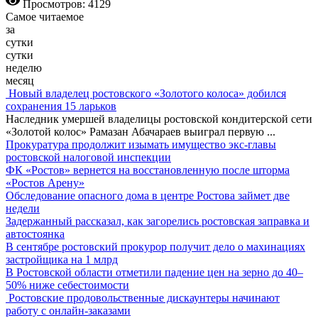
Просмотров: 4129
Самое читаемое
за
сутки
сутки
неделю
месяц
Новый владелец ростовского «Золотого колоса» добился
сохранения 15 ларьков
Наследник умершей владелицы ростовской кондитерской сети
«Золотой колос» Рамазан Абачараев выиграл первую
...
Прокуратура продолжит изымать имущество экс-главы
ростовской налоговой инспекции
ФК «Ростов» вернется на восстановленную после шторма
«Ростов Арену»
Обследование опасного дома в центре Ростова займет две
недели
Задержанный рассказал, как загорелись ростовская заправка и
автостоянка
В сентябре ростовский прокурор получит дело о махинациях
застройщика на 1 млрд
В Ростовской области отметили падение цен на зерно до 40–
50% ниже себестоимости
Ростовские продовольственные дискаунтеры начинают
работу с онлайн-заказами