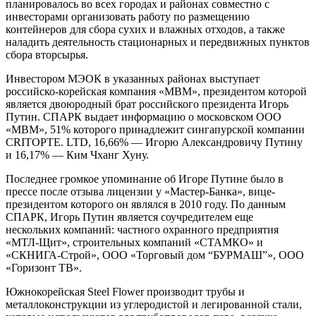
планировалось во всех городах и районах совместно с
инвесторами организовать работу по размещению
контейнеров для сбора сухих и влажных отходов, а также
наладить деятельность стационарных и передвижных пунктов
сбора вторсырья.
Инвестором МЭОК в указанных районах выступает
российско-корейская компания «МВМ», президентом которой
является двоюродный брат российского президента Игорь
Путин. СПАРК выдает информацию о московском ООО
«МВМ», 51% которого принадлежит сингапурской компании
CRITOPTE. LTD, 16,66% — Игорю Александровичу Путину
и 16,17% — Ким Чханг Хуну.
Последнее громкое упоминание об Игоре Путине было в
прессе после отзыва лицензии у «Мастер-Банка», вице-
президентом которого он являлся в 2010 году. По данным
СПАРК, Игорь Путин является соучредителем еще
нескольких компаний: частного охранного предприятия
«МТЛ-Щит», строительных компаний «СТАМКО» и
«СКНИГА-Строй», ООО «Торговый дом “БУРМАШ”», ООО
«Горизонт ТВ».
Южнокорейская Steel Flower производит трубы и
металлоконструкции из углеродистой и легированной стали,