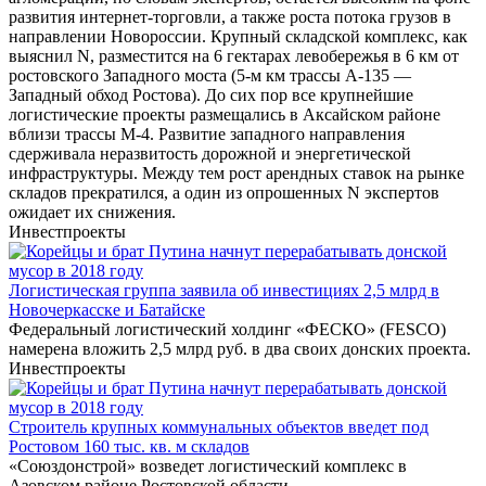
развития интернет-торговли, а также роста потока грузов в
направлении Новороссии. Крупный складской комплекс, как
выяснил N, разместится на 6 гектарах левобережья в 6 км от
ростовского Западного моста (5-м км трассы А-135 ―
Западный обход Ростова). До сих пор все крупнейшие
логистические проекты размещались в Аксайском районе
вблизи трассы М-4. Развитие западного направления
сдерживала неразвитость дорожной и энергетической
инфраструктуры. Между тем рост арендных ставок на рынке
складов прекратился, а один из опрошенных N экспертов
ожидает их снижения.
Инвестпроекты
Логистическая группа заявила об инвестициях 2,5 млрд в
Новочеркасске и Батайске
Федеральный логистический холдинг «ФЕСКО» (FESCO)
намерена вложить 2,5 млрд руб. в два своих донских проекта.
Инвестпроекты
Строитель крупных коммунальных объектов введет под
Ростовом 160 тыс. кв. м складов
«Союздонстрой» возведет логистический комплекс в
Азовском районе Ростовской области.