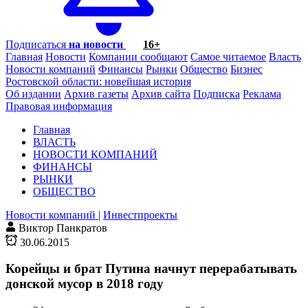
Подписаться
на новости
16+
Главная
Новости
Компании сообщают
Самое читаемое
Власть
Новости компаний
Финансы
Рынки
Общество
Бизнес
Ростовской области: новейшая история
Об издании
Архив газеты
Архив сайта
Подписка
Реклама
Правовая информация
Главная
ВЛАСТЬ
НОВОСТИ КОМПАНИЙ
ФИНАНСЫ
РЫНКИ
ОБЩЕСТВО
Новости компаний
|
Инвестпроекты
Виктор Панкратов
30.06.2015
Корейцы и брат Путина начнут перерабатывать
донской мусор в 2018 году