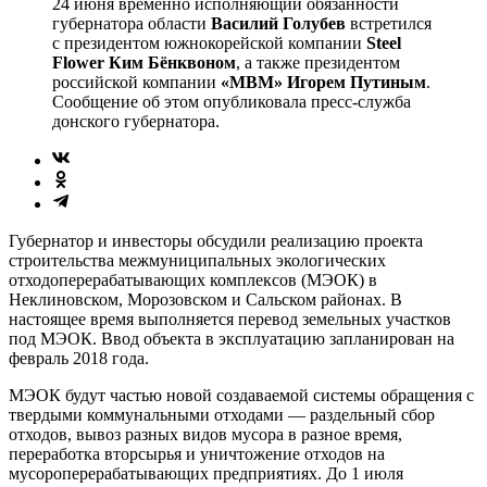
24 июня временно исполняющий обязанности
губернатора области
Василий Голубев
встретился
с президентом южнокорейской компании
Steel
Flower Ким Бёнквоном
, а также президентом
российской компании
«МВМ» Игорем Путиным
.
Сообщение об этом опубликовала пресс-служба
донского губернатора.
Губернатор и инвесторы обсудили реализацию проекта
строительства межмуниципальных экологических
отходоперерабатывающих комплексов (МЭОК) в
Неклиновском, Морозовском и Сальском районах. В
настоящее время выполняется перевод земельных участков
под МЭОК. Ввод объекта в эксплуатацию запланирован на
февраль 2018 года.
МЭОК будут частью новой создаваемой системы обращения с
твердыми коммунальными отходами — раздельный сбор
отходов, вывоз разных видов мусора в разное время,
переработка вторсырья и унич­тожение отходов на
мусороперерабатывающих предприятиях. До 1 июля