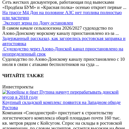
Сеть жестких дискаунтеров, работающая под вывесками
«Продбаза БУМ» и «Красная полка» осенью откроет первые
...
На трассе М4 Дон на половине АЗС нет топлива полностью
или частично
Экспорт зерна по Дону остановлен
В самом начале сельхозсезона 2026/2027 судоходство по
Азово-Донскому морскому каналу приостановлено из-за
...
Задержанный рассказал, как загорелись ростовская заправка и
автостоянка
Судоходство через Азово-Донской канал приостановлено на
неопределенный срок
Судоходство по Азово-Донскому каналу приостановлено с 10
июля в связи с атаками беспилотников на суда
...
ЧИТАЙТЕ ТАКЖЕ
Инвестпроекты
Крупный складской комплекс появится на Западном обходе
Ростова
Компания «Союздонстрой» приступает к строительству
логистического комплекса общей площадью почти 160 тыс.
кв. метров рядом с Койсугом. Спрос на склады в ростовской
агломерации, по словам экспертов, остается высоким на фоне