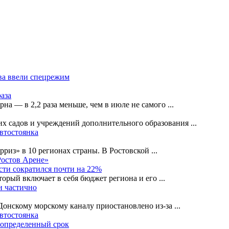
ва ввели спецрежим
раза
рна — в 2,2 раза меньше, чем в июле не самого
...
их садов и учреждений дополнительного образования
...
автостоянка
рриз» в 10 регионах страны. В Ростовской
...
Ростов Арене»
сти сократился почти на 22%
орый включает в себя бюджет региона и его
...
и частично
-Донскому морскому каналу приостановлено из-за
...
автостоянка
еопределенный срок