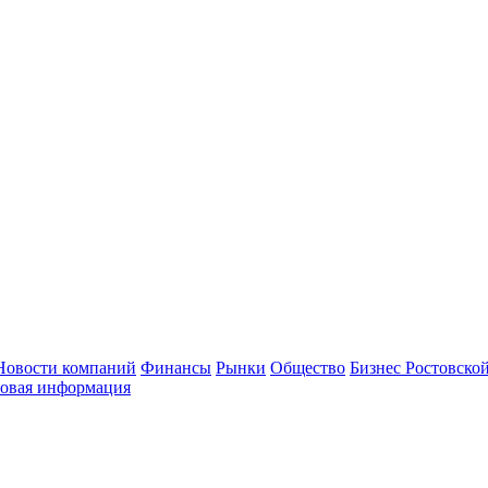
Новости компаний
Финансы
Рынки
Общество
Бизнес Ростовской
овая информация