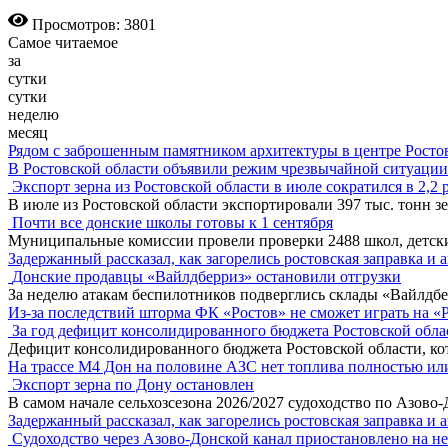
Просмотров: 3801
Самое читаемое
за
сутки
сутки
неделю
месяц
Рядом с заброшенным памятником архитектуры в центре Росто
В Ростовской области объявили режим чрезвычайной ситуации
Экспорт зерна из Ростовской области в июле сократился в 2,2 
В июле из Ростовской области экспортировали 397 тыс. тонн зе
Почти все донские школы готовы к 1 сентября
Муниципальные комиссии провели проверки 2488 школ, детск
Задержанный рассказал, как загорелись ростовская заправка и 
Донские продавцы «Вайлдберриз» остановили отгрузки
За неделю атакам беспилотников подверглись склады «Вайлдбе
Из-за последствий шторма ФК «Ростов» не сможет играть на «
За год дефицит консолидированного бюджета Ростовской обла
Дефицит консолидированного бюджета Ростовской области, кот
На трассе М4 Дон на половине АЗС нет топлива полностью ил
Экспорт зерна по Дону остановлен
В самом начале сельхозсезона 2026/2027 судоходство по Азово
Задержанный рассказал, как загорелись ростовская заправка и 
Судоходство через Азово-Донской канал приостановлено на н