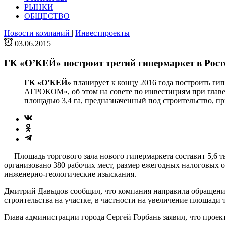
РЫНКИ
ОБЩЕСТВО
Новости компаний
|
Инвестпроекты
03.06.2015
ГК «O’КЕЙ» построит третий гипермаркет в Рост
ГК «O’КЕЙ»
планирует к концу 2016 года построить ги
АГРОКОМ», об этом на совете по инвестициям при главе
площадью 3,4 га, предназначенный под строительство, п
— Площадь торгового зала нового гипермаркета составит 5,6 ты
организовано 380 рабочих мест, размер ежегодных налоговых 
инженерно-геологические изыскания.
Дмитрий Давыдов сообщил, что компания направила обращение
строительства на участке, в частности на увеличение площади то
Глава администрации города Сергей Горбань заявил, что прое