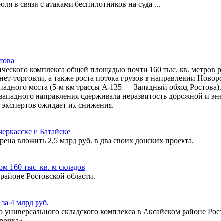
ля в связи с атаками беспилотников на суда
...
това
ческого комплекса общей площадью почти 160 тыс. кв. метров р
рнет-торговли, а также роста потока грузов в направлении Ново
Западного моста (5-м км трассы А-135 ― Западный обход Ростова
 западного направления сдерживала неразвитость дорожной и э
 экспертов ожидает их снижения.
черкасске и Батайске
а вложить 2,5 млрд руб. в два своих донских проекта.
м 160 тыс. кв. м складов
районе Ростовской области.
за 4 млрд руб.
 универсального складского комплекса в Аксайском районе Росто
рочка».