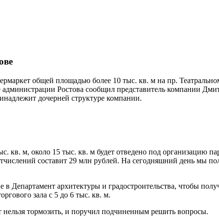
ове
пермаркет общей площадью более 10 тыс. кв. м на пр. Театрал
 администрации Ростова сообщил представитель компании Дмит
ринадлежит дочерней структуре компании.
с. кв. м, около 15 тыс. кв. м будет отведено под организацию 
отчислений составит 29 млн рублей. На сегодняшний день мы по
 в Департамент архитектуры и градостроительства, чтобы полу
ргового зала с 5 до 6 тыс. кв. м.
кт нельзя тормозить, и поручил подчиненным решить вопросы.