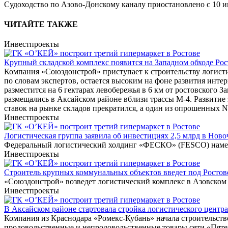
Судоходство по Азово-Донскому каналу приостановлено с 10 ию
ЧИТАЙТЕ ТАКЖЕ
Инвестпроекты
Крупный складской комплекс появится на Западном обходе Рос
Компания «Союздонстрой» приступает к строительству логисти
по словам экспертов, остается высоким на фоне развития инте
разместится на 6 гектарах левобережья в 6 км от ростовского 
размещались в Аксайском районе вблизи трассы М-4. Развитие
ставок на рынке складов прекратился, а один из опрошенных N
Инвестпроекты
Логистическая группа заявила об инвестициях 2,5 млрд в Ново
Федеральный логистический холдинг «ФЕСКО» (FESCO) намерен
Инвестпроекты
Строитель крупных коммунальных объектов введет под Ростово
«Союздонстрой» возведет логистический комплекс в Азовском 
Инвестпроекты
В Аксайском районе стартовала стройка логистического центра 
Компания из Краснодара «Ромекс-Кубань» начала строительство
продовольственные и непродовольственные товары сети «Пяте